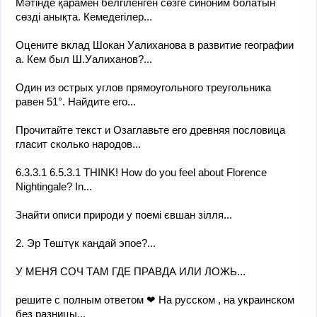
Мәтінде қарамен белгіленген сөзге синоним болатын
сөзді анықта. Кемедегілер...
Оцените вклад Шокан Уалиханова в развитие географии
а. Кем был Ш.Уалиханов?...
Один из острых углов прямоугольного треугольника
равен 51°. Найдите его...
Прочитайте текст и Озаглавьте его древняя пословица
гласит сколько народов...
6.3.3.1 6.5.3.1 THINK! How do you feel about Florence
Nightingale? In...
Знайти описи природи у поемі євшан зілля...
2. Эр Төштүк кандай эпое?​...
У МЕНЯ СОЧ ТАМ ГДЕ ПРАВДА ИЛИ ЛОЖЬ...
решите с полным ответом ❤ На русском , на украинском
без разницы​...