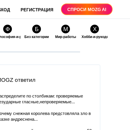
СПРОСИ MOZG AI
ВХОД
РЕГИСТРАЦИЯ
Ф
Б
М
Х
лософия-и-религия
Без категории
Мир-работы
Хобби-и-рукоделие
О
О
ые
бразование
Образование-и-коммуникации
OGZ ответил
аспределите по столбикам: проверяемые
езударные гласные,непроверяемые...
очему снежная королева предстовляла зло в
казке андреснена...