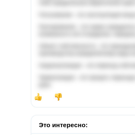
либо юридическом закреплении прав 
Пользование - это эксплуатация вещи
Распоряжение - это право определят
возможность её отчуждения, передач
Объект собственности - это принадл
производства,определённому виду в
Национализация - это переход собстве
Приватизация - это процесс перехода
руки.
Это интересно: