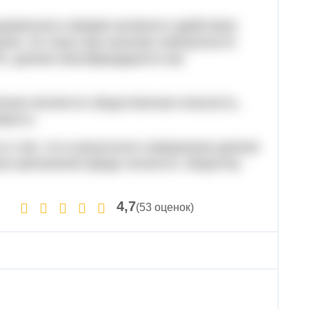
ыраженное в форме активного (действие)
ения. Но лишь при наличии совокупности
 РФ, деяние квалифицируется как
ения являются общественная опасность,
мость.
в том, что в результате совершения деяния
оза причинения вреда личности, обществу
4,7
(53 оценок)