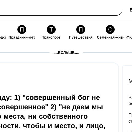
П
Т
П
С
од-за-собой
Праздники-и-традиции
Транспорт
Путешествия
Семейная-жизнь
Фи
З
К
Ф
П
.....БОЛЬШЕ.....
ошения
Здоровье
Кулинария-и-гостеприимство
Финансы-и-бизнес
Питомцы-и-животн
О
M
ду: 1) "совершенный бог не
Р
б
есовершенное" 2) "не даем мы
о места, ни собственного
П
с
ности, чтобы и место, и лицо,