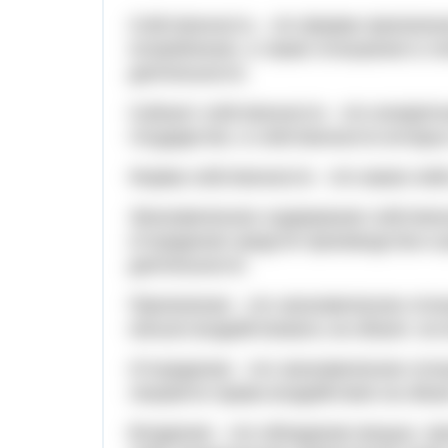
Собственность - это форма присвоен
потребления, а также отношения в э
деятельности.
Субъект собственности - это конкрет
государство, в собственности которы
Форма собственности - это какая-либ
Экономическое содержание собственн
отчуждения средств производства и 
деятельности.
Присвоение - это экономическое отн
нельзя воздействовать на объект, не
Отчуждение - это экономическое отно
лишается права воздействия на объек
Владение - это обладание вещью, п