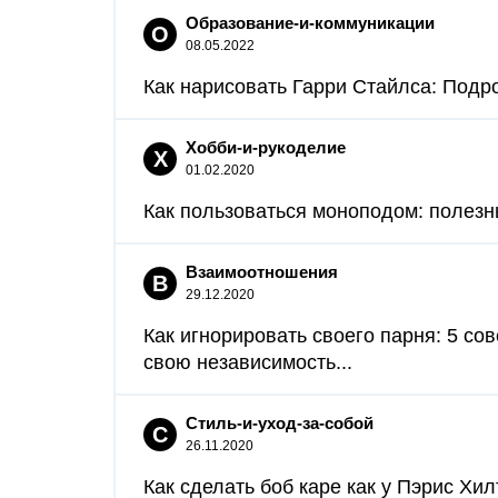
Образование-и-коммуникации
О
08.05.2022
Как нарисовать Гарри Стайлса: Подр
Хобби-и-рукоделие
Х
01.02.2020
Как пользоваться моноподом: полезн
Взаимоотношения
В
29.12.2020
Как игнорировать своего парня: 5 со
свою независимость...
Стиль-и-уход-за-собой
С
26.11.2020
Как сделать боб каре как у Пэрис Хилт