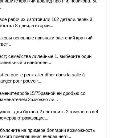
апишите краткий доклад про н.и. новикова. 50
.
вое рабочих изготовили 162 детали.первый
аботал 8 дней, а второй...
аковы основные признаки растений краткий
вет...
ест; семейства лилейные 1. выберите один
равильный и наиболее...
st-ce que je peux aller dîner dans la salle à
anger pour pouvoir...
аменитедробь15/75равной ей дробью со
наменателем 25.можно ли...
ужна . для бутана-2 составить 2 гомологов и 4
зомеров,отражающие...
бъясните на примере болгарии возможность
езкого превращения вчерашнего...