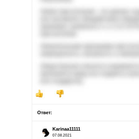
Любое преступление - это деяние, в
или пассивного (бездействия) повед
признаков, указанных в ч.1 ст.14 УК
преступление.
Обязательными признаками преступл
запрещенность, виновность и наказуе
Общественная опасность выражается 
причиняется вред или создается угр
или государству.
Ответ:
Karinaa11111
07.08.2021