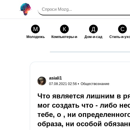
М
К
Д
С
Молодежь
Компьютеры-и-электроника
Дом-и-сад
Стиль-и-ух
И
В
Искусство-и-развлечения
Взаимоотн
asiali1
07.08.2021 02:56 •
Обществознание
Что является лишним в ря
мог создать что - либо н
тебе, о , ни определенног
образа, ни особой обязан