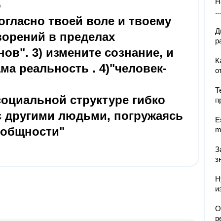
Н
о
...
огласно твоей воле и твоему
Д
ворений в пределах
р
ов". 3) измените сознание, и
К
ма реальность . 4)"человек-
от
Т
социальной структуре гибко
п
с другими людьми, погружаясь
E
 общности"
m
З
з
Н
и
О
р