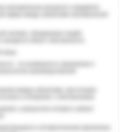
ия экономических ресурсов и предметов
той сфере между субъектами экономической
ный человек, объединение людей,
х находится объект собственности.
о вещь.
ости - это возможность присвоения и
результатов производственной
ошение между субъектами, при котором
 вступая в отношение с собственником.
шение, в результате которого субъект
т.
роявляющееся в её фактическом присвоении