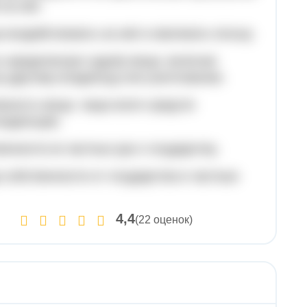
на неё.
 воздействовать на неё и извлекать пользу.
ь юридическую судьбу вещи, включая
у другому владельцу или уничтожение.
ежность вещи, чаще всего средств
ладельцев.
нности из частных рук к государству.
 собственности от государства в частные
4,4
(22 оценок)