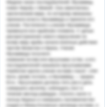
Медине своих последователей, Мухаммед
повел борьбу с Меккой. Она закончилась
заключением мира, по которо­му мекканиы
признали власть Мухаммеда и приняли его
учение. Постепенно к учению Мухаммеда
примкнули все арабские пле­мена. С целью
распространения нового вероучения по
всему миру арабы начали военные действия
против Византии и Ирана. Учение
Мухаммеда получило
название ислам или мусульман-1ство. а его
последователей называли мусульманами.
Наиболее кратко учение ислама гласит: «Нет
Бога, кроме Аллаха, и Мухам­мед — пророк
Его». Мусульмане должны пять раз в день
совершать молитву, соблюдать пост в
течение месяца рамадан, платить налог в
пользу бедных и совершать паломничество
(хадж) в Мекку.Основные заповеди ислама, а