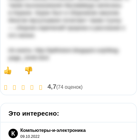
также высказывания Мухаммеда записаны
в Коране. Коран был и сборником законов.
Многие му­сульмане почитают также Сунну
— сборник изречений пророка и рассказов о
его жизни.
Из инета- http://tptthistori.blogspot.ru/p/blog-
page_3448.html
4,7
(74 оценок)
Это интересно:
Компьютеры-и-электроника
К
09.10.2022