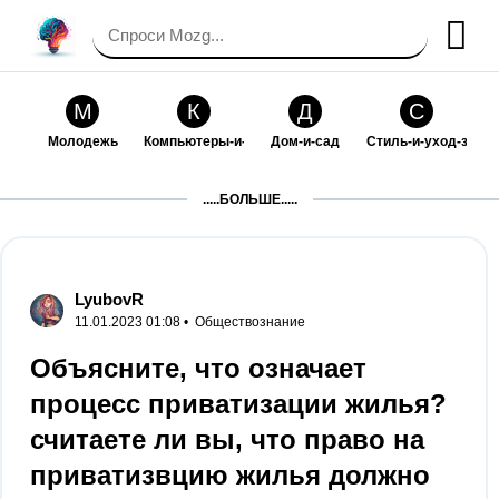
М
К
Д
С
Молодежь
Компьютеры-и-электроника
Дом-и-сад
Стиль-и-уход-за-со
П
Т
П
С
.....БОЛЬШЕ.....
Праздники-и-традиции
Транспорт
Путешествия
Семейная-жизнь
Ф
Б
М
Х
Философия-и-религия
Без категории
Мир-работы
Хобби-и-рукоделие
LyubovR
11.01.2023 01:08 •
Обществознание
И
В
З
К
Искусство-и-развлечения
Взаимоотношения
Здоровье
Кулинария-и-госте
Объясните, что означает
процесс приватизации жилья?
Ф
П
О
О
Финансы-и-бизнес
Питомцы-и-животные
Образование
Образование-и-ком
считаете ли вы, что право на
приватизвцию жилья должно