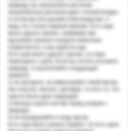
природу, вы загрязняете растения.
Загрязнённые растения дают плохой воздух.
А потом мы все дышем этим воздухом. А
ведь это только первый признак. Есть ещё
много других причин, например при
вдыхании грязного воздуха животные
отравляются, а мы едим их еду.
Есть ещё много других причин, но пора
переходить к делу. Если вы хотите улучшить
природу, то выполняйте следующие
правила:
1) не мусорьте, не вбрасывайте такой мусор,
как пластик, железо, целофан, то есть то, что
нам не было дано природой.
2) Всегда тушите костёр перед уходом с
природы.
3) не выкидывайте в воду мусор.
Есть ещё много разных правил, но есть одно