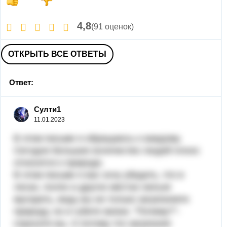
4,8
(91 оценок)
ОТКРЫТЬ ВСЕ ОТВЕТЫ
Ответ:
Султи1
11.01.2023
В этом письме я обращаюсь к каждому.
Сегодня большое количество людей плохо
относится к природе.
В этом письме я вас хочу убедить, что в
лесах, полях и других местах нельзя
мусорить, ведь вы не только загрязняете
природу, но и губите жизни. "Почему?"-
спросите вы. А потому что загрязняя