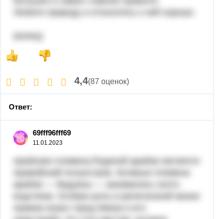
большое и самое главное правило:
Любите природу и относитесь к ней хорошо.
(конец)
4,4
(87 оценок)
Ответ:
69fff96fff69
11.01.2023
Арабские племена.Родиной арабов является
Аравийский полу­остров. Кочевые племена
арабов — бедуины — занимались ското­
водством. Особую роль в религиозной жизни
Аравии играл город Мекка и его