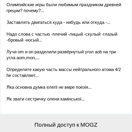
Олимпийские игры были любимым праздником древней
греции? почему?...
Заставлять двигаться куда - нибудь или откуда -...
Надо слова с частью -плечий -лицый -скулый -глазый
-бровый -носый...
Лучи om и on разделили развёрнутый угол aob на три
угла aom,mon,...
Определите какую часть массы нейтрального атома 4/2
he составляет...
Яка основна думка елегії не вмре поезія...
Як звати сестричку олени камінської...
Полный доступ к MOGZ