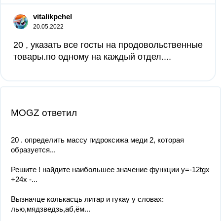
vitalikpchel
20.05.2022
20 , указать все госты на продовольственные
товары.по одному на каждый отдел.​...
MOGZ ответил
20 . определить массу гидроксижа меди 2, которая
образуется...
Решите ! найдите наибольшее значение функции y=-12tgx
+24x -...
Вызначце колькасць литар и гукау у словах:
лью,мядзведзь,аб,ём...