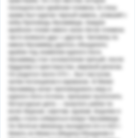
храм Кааба. Он стал местом, которое
посещали все арабские племена. В стену
храма был вделан черный камень, упав­ший с
неба.Проповедь Мухаммеда. Каждое
арабское племя имело своих богов племена
часто воевали друг с другом. Человеку по
имени Мухаммед удалось объединить
арабов под знаменем единого Бога.
Мухаммед стал основателем третьей, после
буддизма и христиан­ства, мировой религии.
Он родился около 570 г., был пастухом,
затем погонщиком в караванах. В Мекке
Мухаммед начал проповедовать веру в
единого Бога Аллаха, призывал выполнять
бого­угодные дела — выкупать рабов па
волю бедным, сиро­там, вдовам. Бедняки и
рабы стали собираться вокруг Мухаммеда.
Но богатые мекканцы вынудили его в 622 г.
бежать из Мекки в (Медину.Объединив в