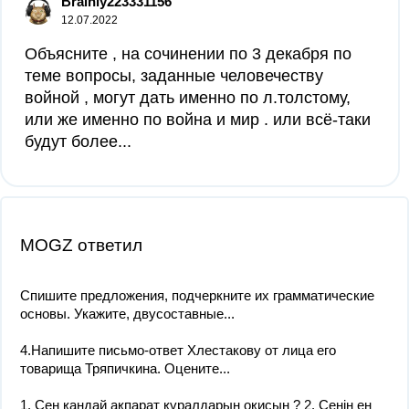
Brainly223331156
12.07.2022
Объясните , на сочинении по 3 декабря по
теме вопросы, заданные человечеству
войной , могут дать именно по л.толстому,
или же именно по война и мир . или всё-таки
будут более...
MOGZ ответил
Спишите предложения, подчеркните их грамматические
основы. Укажите, двусоставные...
4.Напишите письмо-ответ Хлестакову от лица его
товарища Тряпичкина. Оцените...
1. Сен қандай ақпарат құралдарын оқисың ? 2. Сенің ең