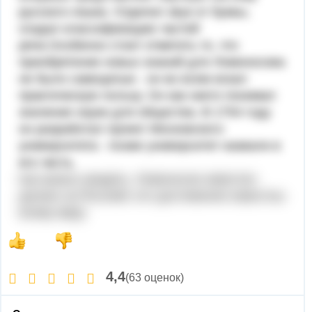
русского языка. Отделил звук от буквы,
создал классификацию частей
речи.Особенно стоит отметить то, что
приобретение новых знаний для Ломоносова
не было самоцелью - он во всем искал
практическую пользу. Он как никто понимал
значение науки для общества. В 1754 году
он разработал проект Московского
университета - позже университет назвали в
его честь.
Как можно увидеть, Ломоносов известен
далеко за Россией, его достижения известны
всему миру
4,4
(63 оценок)