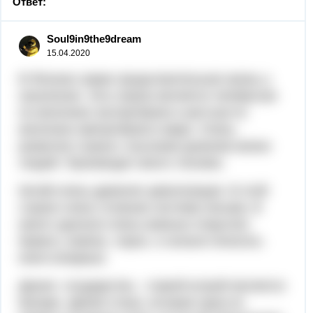
Ответ:
Soul9in9the9dream
15.04.2020
В Японии самая продолжительная жизнь у
населения. Эта страна является четвёртым
по величине экспортёром и шестым по
величине импортёром в мире. Очень
развитая страна с высоким уровнем жизни
людей. Производит много техники.
Китай-очень древняя цивилизация. В этой
стране очень сложная система письма. В
киате сделали очень важные открытия:
бумага, компас, порох, и начали печатать
книги впервые.
Дания- государство, главой котрой является
монарх. Дания-стана, которая одна из