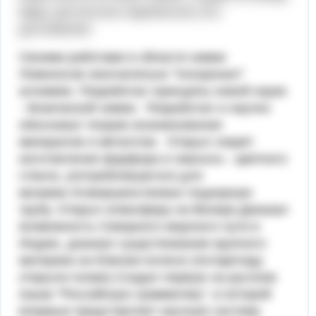
миру, достаточно перечислить его
достижения:
Своими работами в области химии
Ломоносов окончательно "похоронил"
алхимию. Разработал принципы новой науки
- Физической химии. Разработал и научно
обосновал теорию возникновения
минералов и металлов. Открыл секрет
изготовления фарфора и смальты - цветного
стекла, употреблявшегося для
мозаики.Усовершенствовал подзорную
трубу. Открыл атмосферу на Венере.Доказал
возможность Северного морского пути в
Индию, доказал существование крупного
материка на Южном полюсе (Антарктиду
открыли позже).Создал первую на русском
языке "Российскую грамматику", в которой
впервые представляет научную систему