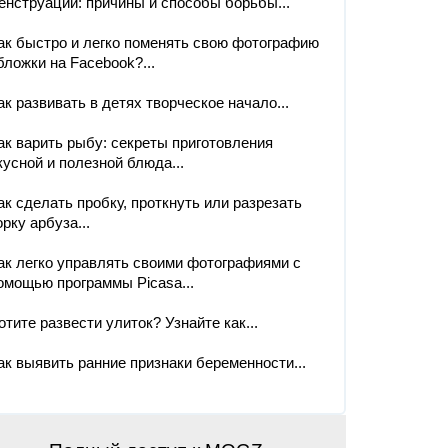
енструации: причины и способы борьбы...
ак быстро и легко поменять свою фотографию
бложки на Facebook?...
ак развивать в детях творческое начало...
ак варить рыбу: секреты приготовления
кусной и полезной блюда...
ак сделать пробку, проткнуть или разрезать
орку арбуза...
ак легко управлять своими фотографиями с
омощью программы Picasa...
отите развести улиток? Узнайте как...
ак выявить ранние признаки беременности...