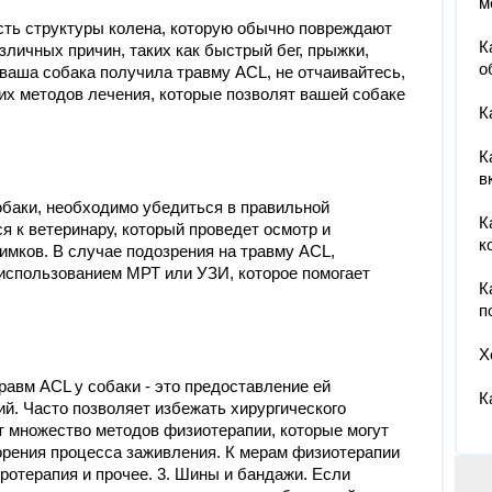
м
асть структуры колена, которую обычно повреждают
К
зличных причин, таких как быстрый бег, прыжки,
о
 ваша собака получила травму ACL, не отчаивайтесь,
их методов лечения, которые позволят вашей собаке
К
К
в
обаки, необходимо убедиться в правильной
К
я к ветеринару, который проведет осмотр и
к
имков. В случае подозрения на травму ACL,
использованием МРТ или УЗИ, которое помогает
К
п
Х
равм ACL у собаки - это предоставление ей
К
й. Часто позволяет избежать хирургического
т множество методов физиотерапии, которые могут
рения процесса заживления. К мерам физиотерапии
ротерапия и прочее. 3. Шины и бандажи. Если