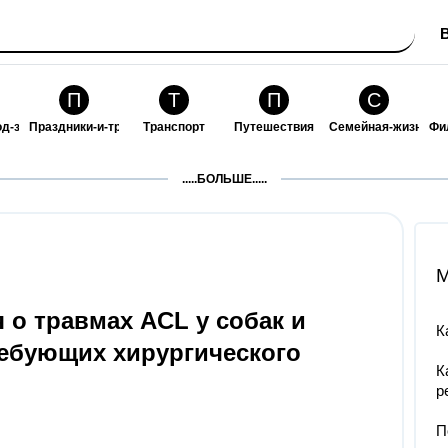
П
Т
П
С
од-за-собой
Праздники-и-традиции
Транспорт
Путешествия
Семейная-жизнь
Фи
З
К
Ф
П
.....БОЛЬШЕ.....
ошения
Здоровье
Кулинария-и-гостеприимство
Финансы-и-бизнес
Питомцы-и-животн
О
M
о травмах ACL у собак и
К
ребующих хирургического
К
р
П