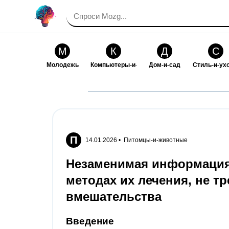
М
К
Д
С
Молодежь
Компьютеры-и-электроника
Дом-и-сад
Стиль-и-ух
И
В
Искусство-и-развлечения
Взаимоотн
П
14.01.2026 •
Питомцы-и-животные
Незаменимая информация 
методах их лечения, не т
вмешательства
Введение