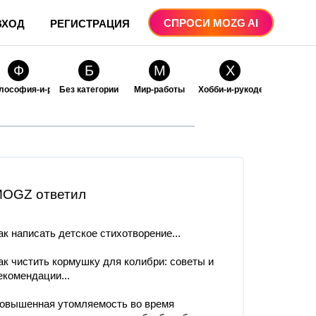
СПРОСИ MOZG AI
ВХОД
РЕГИСТРАЦИЯ
Ф
Б
М
Х
лософия-и-религия
Без категории
Мир-работы
Хобби-и-рукоделие
О
О
ые
бразование
Образование-и-коммуникации
OGZ ответил
ак написать детское стихотворение...
ак чистить кормушку для колибри: советы и
екомендации...
овышенная утомляемость во время