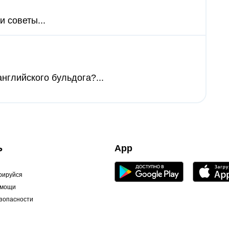
и советы...
нглийского бульдога?...
Ь
App
рируйся
омощи
зопасности