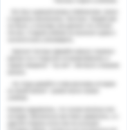
Рассказ старого учебника
Это был шумный вечер в библиотеке. Книги
и журналы веселились, болтали. Людей уже
не было, и поэтому они делали что хотели.
Не все, Старый учебник не выносил шума и
пытался всех утихомирить.
- Братья! Сестры! Давайте минуту тишины!-
кричал он и тогда все останавливались и
хором говорили: " Ну нет!". Им было слишком
весело.
- Ну тогда давайте я вам расскажу историю
из своей жизни?- громогласно сказал
учебник.
Книжки задумались, что лучше веселье или
история. Веселиться им очень нравилось, а с
другой стороны если они не услышат