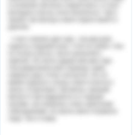
в основном там были старый книги, а я был
молодым и как вы хотел веселиться. Там я
прожил три месяца и меня отдали какой-то
девочке.
У нее я прожил два года - она два раза
ходила в седьмой класс. Я её не любил. Она
не хотела учиться, была грезнулей и
неряхой. Это были худшие мои два года.
Она разрисовала мои страницы, даже
порвала одну. Я был несчастен. Но это
время подошло к концу и меня отнесли в
школу. Я пролежал там месяц, хороший
месяц! Я там подружился со старыми
книгами, они оказались очень приятными
собеседниками. Из школы меня отправили
сюда. Так я и живу.