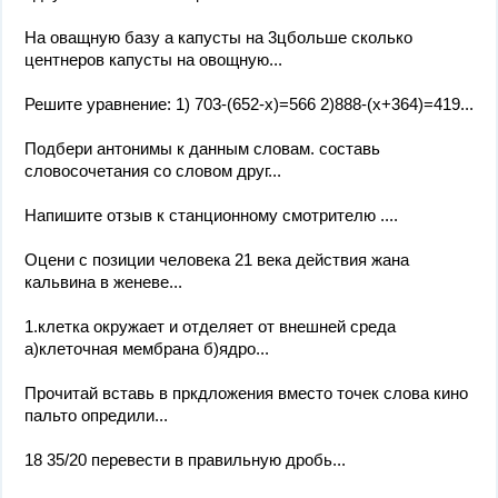
На оващную базу а капусты на 3цбольше сколько
центнеров капусты на овощную...
Решите уравнение: 1) 703-(652-x)=566 2)888-(x+364)=419...
Подбери антонимы к данным словам. составь
словосочетания со словом друг...
Напишите отзыв к станционному смотрителю ....
Оцени с позиции человека 21 века действия жана
кальвина в женеве...
1.клетка окружает и отделяет от внешней среда
а)клеточная мембрана б)ядро...
Прочитай вставь в пркдложения вместо точек слова кино
пальто опредили...
18 35/20 перевести в правильную дробь...