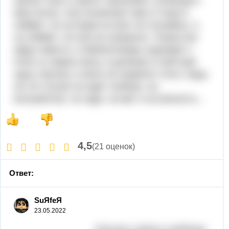
шелест книг и шёпот сквозняка, гуляющего
меж полок. Она посмотрит ему в глаза и
поймёт, что истории из книг не случайны, а
он поймёт, что всё не напрасно. Утром они
уйдут вместе, и библиотекарь поднимет с
пола ту самую книгу, и допишет в ней ещё
одну строчку, и никто не запретит этого, ведь
на что только не идёт любовь: на
волшебство, на чудо, на миг и на вечность...
4,5
(21 оценок)
Ответ:
SuЯfeЯ
23.05.2022