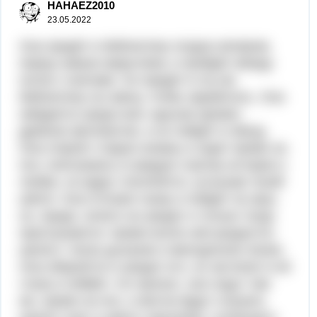
HAHAEZ2010
23.05.2022
Она придёт в библиотеку поздно вечером,
перед самым закрытием, и пройдёт между
полок с книгами. Он придёт в эту же
библиотеку на смену, чтобы заработать. Она
забудется среди книг, вдыхая аромат
древних фолиантов, а он пойдёт в обход.
Она откроет старую книжку и сядет прямо на
пол, вчитываясь в каждую строчку истории о
любви, но вдруг отвлечётся, услышав тихий
шёпот. Она отложит книку и пойдёт на звук,
но, придя, ничего не увидит и только тогда
прислушается: прямо возле неё раздастся
шелест, тихое дыхание и мелодичное пение.
Она обернётся и увидит его, он заглянет в её
глаза и поймёт, что пропал. они сядут там
же, прямо на пол, и молча будут слушать