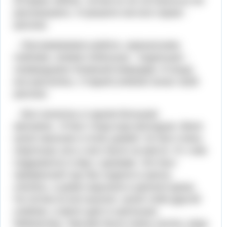
историю сейчас, потом он не согласиться её
рассказывать. И решили они все хором -
рассказ.
- Рассаживаемся ребята, журнальчики
поближе, книжки побольше - подальше! -
скомандывал Книжный командир. И когда
все расселись, Старый учебник начал свой
рассказ.
- Все началось в одном большом
магазине...Я был тогда еще молодым. Меня
купил мальчик и отнес домой. Он был очень
опрятным, все у него было на месте. Я с ним
подружился и ему с уроками. Это был
прекрасный год! Мы ходили в школу,
учились, а дома отдыхали и делали уроки.
Но потом он все выучил, купил себе другой
учебник, а меня сдал в школьную
библиотеку. Там мне было очень скучно, ведь