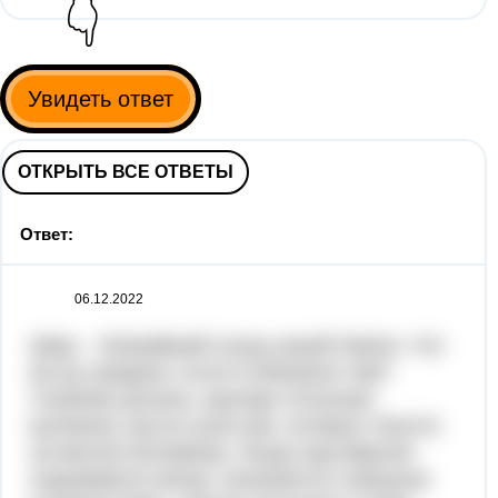
👇
Увидеть ответ
ОТКРЫТЬ ВСЕ ОТВЕТЫ
Ответ:
06.12.2022
Марс – ближайший сосед нашей Земли. Что
бы вы увидели, если б побывали там?
Глубокие долины, кратеры потухших
вулканов, русла сухих рек, которые тянутся
на многие километры. Когда над Марсом
поднимается ветер, начинаются страшные