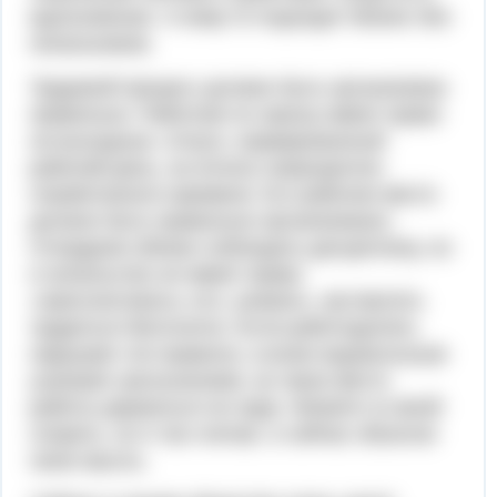
вдохновение. А кому-то подходит бизнес без
начальников.
Трудовой процесс должен быть организован
правильно. Работник по закону имеет право
на выходные, отпуск, нормированный
рабочий день, на оплату сверхурочно
отработанного времени. Его рабочее место
должно быть правильно организовано.
Сотрудник обязан соблюдать дисциплину, но
и начальство не имеет права
«прессинговать» его, унижать, заставлять
трудиться бесплатно. Если работодатель
нарушает эти правила, а всем недовольным
угрожает увольнением, за такое место
работы держаться не надо. Можете со мной
спорить, но я так считаю, и сейчас объясню
свою мысль.