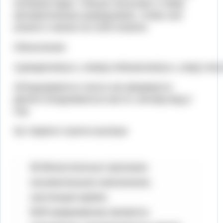
пылевые бури. Ученые посылают к нему
автоматических разведчиков, чтобы они
узнали о жизни на этой планете.
Объяснение:
1)увидели(пр.в.,совер),побывали(пр.в.,совр),тяну
2)Поднимается-глагол,нач.форма(что
делать?)подниматься,наст.в.,несовр.вид,2
спр.
3)с первого пункта выпиши