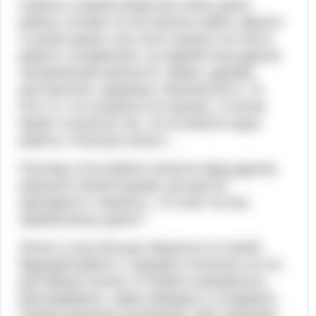
Сейчас в нашем обществе очень ценят
работу, потому что ее нелегко найти. Деньги-
то всем нужны, все хотят кушать! Но часто
работа «отодвигает» за задний план другие
человеческие ценности: семью, дружбу,
достоинство, здоровье, безопасность. То
есть то, что за деньги не купишь. А потом
может случиться так, что останется одна
работа, и больше ничего…
Поэтому, если работа наносит вред другим
важным в жизни вещам, да еще ее
приходится «терпеть», то стоит ли она
заработанных денег?
Лично я хочу больше общаться по своей
будущей работе с людьми и получать за это
достойную оплату. Я люблю знакомиться,
разговаривать, умею убеждать и создавать
людям хорошее настроение. Мне подходит