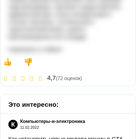
труд менеджера, торгового представителя,
администратора. Очень интересными я
считаю торговлю, гостиничный и
туристический бизнес, работу
бортпроводника или стюарда.
подпишись и лайкни
4,7
(72 оценок)
Это интересно:
Компьютеры-и-электроника
К
11.02.2022
Как установить новые модели машин в GTA