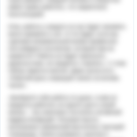
имеет право работать, что закреплено
Конституцией.
Итак, работа у каждого из нас будет занимать
много времени и сил. И что будет, если мы
сделаем неправильный выбор профессии
или войдем в коллектив, который нам не
нравится? Работа не будет приносить
удовольствие, ее придется «терпеть». С этим
сейчас мирятся многие. Даже шутка есть:
«Рабочий день сокращает жизнь на восемь
часов».
«Выберите себе работу по душе, и вам не
придется работать ни одного дня в своей
жизни» - так советовал поступать китайский
мудрец Конфуций. Похожую мысль
высказывал украинский мыслитель Григорий
Сковорода. Нужно выбирать занятие в