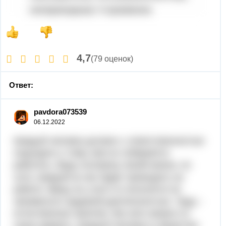
4,7
(79 оценок)
Ответ:
pavdora073539
06.12.2022
Каждый человек должен с ответственностью
подходить к тому, кем он собирается
работать. Ведь половину своей жизни, по
сути, каждый из нас будет проводить на
работе. Вряд ли у кого-то получится не
заниматься трудовой деятельностью. Труд –
естественное занятие, без него можно со
скуки умереть. Каждый человек в обществе