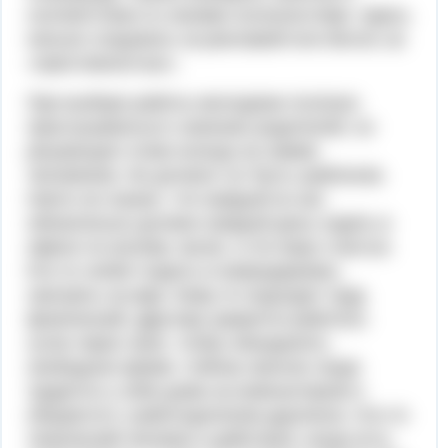
соответствии со своими склонностями. Здесь
нельзя следовать за рекламой или бегать за
«престижностью».
При выборе работы молодежи полезно
прислушиваться к мнению родителей, но
решающее слово всегда за самим
человеком. Не должно тут быть шаблонов.
Никто не сказал, что каждый из нас
обязательно должен каждый день сидеть в
офисе по восемь часов, и это верх счастья.
Кто-то любит ездить в командировки,
смотреть на мир. Кому-то подходит труд
физический. Другому нравится работать
сутки через трое, чтобы объединять
свободное время. Сейчас многие люди
трудятся у себя дома за компьютером и
общаются с работодателем удаленно. Кто-то
творческий человек и действует, когда есть