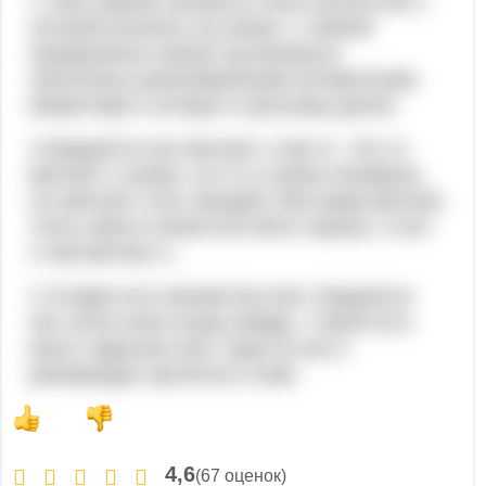
1. Мои зимние каникулы очень весело.Мы с
сестрой катались на санках, с семьей
праздновали новый год.Каникулы
наполнены разнообразными интересными
моментами о которых я расскажу далее.
2.Каждый из нас мечтает о чем то . Кто то
мечтает о санках, кто то о новом телефоне,
кто мечтает стать звездой. Моя мама мечтает,
чтоб у меня в жизни все било хорошо. А вот
о чем мечтаю я...
3. В мире есть множество книг. Каждый из
нас читал книгу когда нибудь. У меня есть
много чудесних книг. Одну из них я
рекомендую прочитать и вам
4,6
(67 оценок)