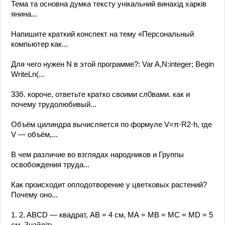
Тема та основна думка тексту унікальний винахід харків
янина...
Напишите краткий конспект на тему «Персональный
компьютер как...
Для чего нужен N в этой программе?: Var A,N:integer; Begin
WriteLn(...
33б. короче, отвeтьте кратко cвоими сл0вaми. как и
почему трудолюбивый...
Объём цилиндра вычисляется по формуле V=π⋅R2⋅h, где
V — объём,...
В чем различие во взглядах народников и Группы
освобождения труда...
Как происходит оплодотворение у цветковых растений?
Почему оно...
1. 2. ABCD — квадрат, АВ = 4 см, МА = MB = MC = MD = 5
см. Знайдіть...