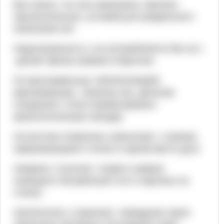
Все знали, что она невиновна. Краткое
прилагательное, условий для раздельного
написания нет.
Недосказанность ( не употребляется без не )
делает финал романа открытым.
По малозаметным, НЕЗНАЧАЩИМ
(маловажным) , казалось бы, деталям
специалист точно атрибутировать
археологическую находку.
На востоке появилась невысокая ( низкая),
прерывающаяся только в одном месте дуга.
Неяркое ( тусклое) пламя в камине
освещало письменный стол и картины на
стенах.
Непо­нят­ное ( странное) по­ве­де­ние героя