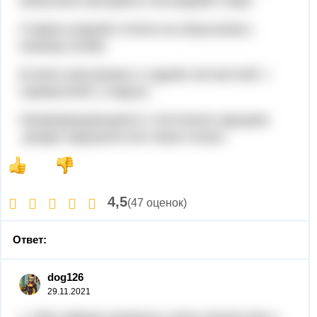
объ­яс­не­но ав­то­ром в по­след­ней главе.
Ста­рая усадь­ба сто­я­ла на невы­со­ком (
низком) холме.
В книге рассказано о судьбе несчастной (
горемычной ) старухи.
Непрекращающиеся ( постоянно идущие)
дожди нарушили все наши планы.
4,5
(47 оценок)
Ответ:
dog126
29.11.2021