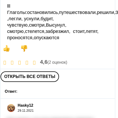
lll
Глаголы:остановились,путешествовали,решили,З
,легли, уснули,будит,
чувствую,смотри,Высунул,
смотрю,стелется,забрезжил, стоит,летят,
проносятся,опускаются
4,6
(2 оценок)
ОТКРЫТЬ ВСЕ ОТВЕТЫ
Ответ:
Hasky12
29.11.2021