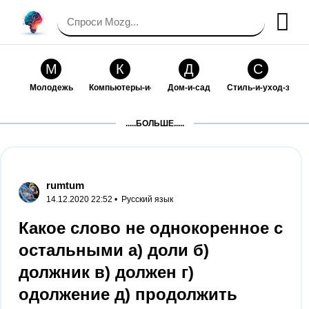
М
К
Д
С
Молодежь
Компьютеры-и-электроника
Дом-и-сад
Стиль-и-уход-за-со
П
Т
П
С
.....БОЛЬШЕ.....
Праздники-и-традиции
Транспорт
Путешествия
Семейная-жизнь
Ф
Б
М
Х
Философия-и-религия
Без категории
Мир-работы
Хобби-и-рукоделие
rumtum
14.12.2020 22:52 •
Русский язык
И
В
З
К
Искусство-и-развлечения
Взаимоотношения
Здоровье
Кулинария-и-госте
Какое слово не однокоренное с
остальными а) доли б)
Ф
П
О
О
Финансы-и-бизнес
Питомцы-и-животные
Образование
Образование-и-ком
должник в) должен г)
одолжение д) продолжить