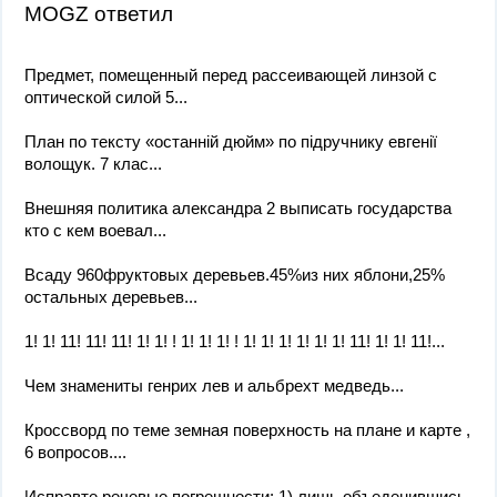
MOGZ ответил
Предмет, помещенный перед рассеивающей линзой с
оптической силой 5...
План по тексту «останній дюйм» по підручнику евгенії
волощук. 7 клас...
Внешняя политика александра 2 выписать государства
кто с кем воевал...
Всаду 960фруктовых деревьев.45%из них яблони,25%
остальных деревьев...
1! 1! 11! 11! 11! 1! 1! ! 1! 1! 1! ! 1! 1! 1! 1! 1! 1! 11! 1! 1! 11!...
Чем знамениты генрих лев и альбрехт медведь...
Кроссворд по теме земная поверхность на плане и карте ,
6 вопросов....
Исправте речевые погрешности: 1) лишь объеденившись,