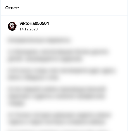
Ответ:
viktoria050504
14.12.2020
Исправленные варианты:
1) Женщина, воспитавшая более десяти
детей, награждается орденом.
2) В пылу ссоры они наговорили друг другу
много обидных слов.
3) На первой учебно-производственной
практике студенты освоили профессию
токаря.
4) Только сегодня девушка надела новые
туфли и через полчаса сломала каблук.