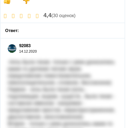
4,4
(30 оценок)
Ответ:
92083
14.12.2020
.Ночь была тихая, только с реки доносились
какие-то далекие легкие звуки.
(предложение повествовательное,
невосклицательное, сложное, бессоюзное)
Первое - ночь была тихая (ночь -
подлежащее, выраж. существ., была тихая -
составное именное сказуемое -
предложение простое, нераспространенное,
двусоставное, неосложненное)
Второе - только с реки доносились какие-то