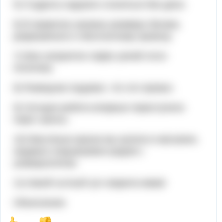
5) Студенту надоело слоняться без дела.
6) В правилах указаны размеры багажа,
разрешённого к бесплатному провозу.
7) Мне неприятен пафос речей этого
политика.
8) Разведчик подумал, что это провал.
9) Сегодня ребята впервые переступили
порог школы.
10) Масляные краски мы купили в магазине,
недавно открывшемся рядом с
университетом.
11) Какой сытный суп сварила мама!
Объяснение: