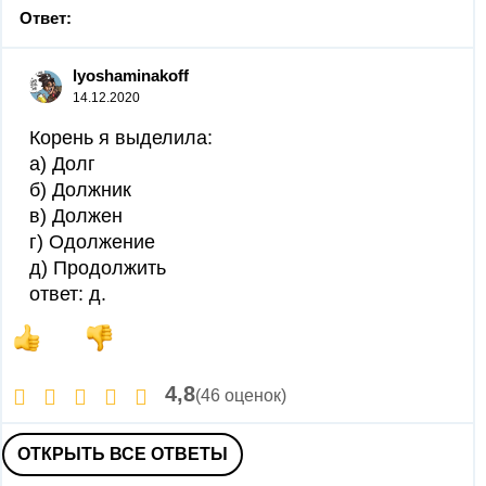
Ответ:
lyoshaminakoff
14.12.2020
Корень я выделила:
а) Дол г
б) Должник
в) Должен
г) Одолжение
д) Продол жить
ответ: д.
4,8
(46 оценок)
ОТКРЫТЬ ВСЕ ОТВЕТЫ