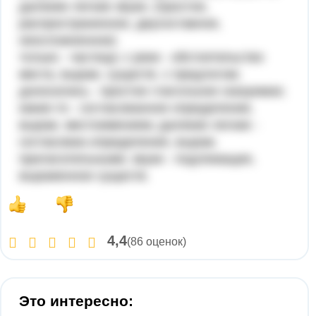
далекие легкие звуки. (простое,
распространенное, двусоставное,
неосложненное)
только - частица; с реки - обстоятельство
места, выраж. существ. с предлогом;
доносились - простое глагольное сказуемое;
какие-то - согласованное определение,
выраж. местоимением; далекие легкие -
согласован.определения, выраж.
прилагательными; звуки - подлежащее,
выраженное существ.
4,4
(86 оценок)
Это интересно: