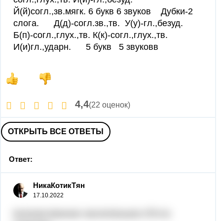
Й(й)согл.,зв.мягк. 6 букв 6 звуков Дубки-2
слога. Д(д)-согл.зв.,тв. У(у)-гл.,безуд.
Б(п)-согл.,глух.,тв. К(к)-согл.,глух.,тв.
И(и)гл.,ударн. 5 букв 5 звуковв
4,4
(22 оценок)
ОТКРЫТЬ ВСЕ ОТВЕТЫ
Ответ:
НикаКотикТян
17.10.2022
Количественное числительное 379 по