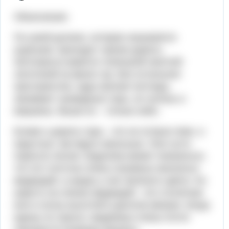
Объяснение:
По узкой долине, которая называется
ущельем, проходит горная дорога.
Автотрасса кажется тоненькой светлой
ленточкой на фоне гор. Все остальное
пространство, куда хватает взгляда,
занимают громадные горы, их склоны и
вершины. Выше их – только небо.
Ближе к дороге горы - это не острые пики, а
округлые, как будто овальные. Они густо
поросли лесом. Издалека может показаться,
что это толстые спины огромных мохнатых
медведей, а шкуры у них зеленого цвета. Но
шерсть на спинах медведей - это столетние
ели и сосны высотой в десятки метров. Когда
едешь по трассе, медвежьи спины почти