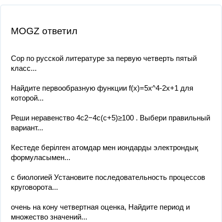
MOGZ ответил
Сор по русской литературе за первую четверть пятый
класс...
Найдите первообразную функции f(x)=5x^4-2x+1 для
которой...
Реши неравенство 4c2−4c(c+5)≥100 . Выбери правильный
вариант...
Кестеде берілген атомдар мен иондарды электрондық
формуласымен...
с биологией Установите последовательность процессов
круговорота...
очень на кону четвертная оценка, Найдите период и
множество значений...