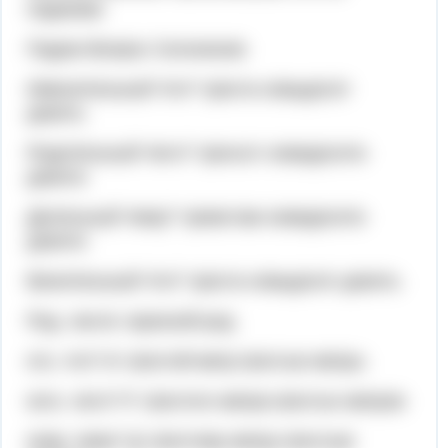
падежам
Падеж Вопрос Склонение
Именительный Что? триста семьдесят
девять
Родительный Чего? трехсот семидесяти
девяти
Дательный Чему? тремстам семидесяти
девяти
Винительный Что? триста семьдесят девять
Род, число: мужской род
кто, что? И: Шестой метр Шестые метры
кого, чего? Р: Шестого метра Шестых метров
кому, чему? Д: Шестому метру Шестым