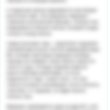
смыкаются впереди машины.
А подальше цепью вздымаются настоящие
высотные пики. Эти вершины образуют
странные исполинские фигуры. Осенью они
покрываются белым снегом, который сходит
только в конце весны.
Самые высокие горы – хранители ледников,
залежей кристально чистой замерзшей воды.
Вот почему некоторые вершины вообще
никогда не снимают своих белых шапок из
снега и льда. Отсюда ледники кажутся
просто белыми шапочками, но если
подняться в горы, станет ясно, что они
тянутся на много километров. Если отколоть
«кусочек» от ледника, он будет весить
тысячи тонн.
Вершины громоздятся одна за другой, и нет