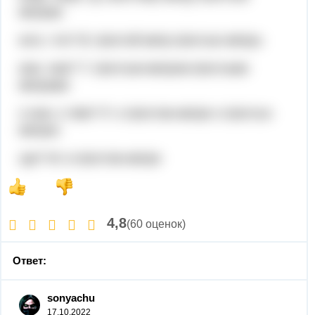
метрам
кого, что? В: Шестой метр Шестые метры
кем, чем? Т: Шестым метром Шестыми
метрами
о ком, о чём? П: о Шестом метре о Шестых
метрах
где? М: в Шестом метре
4,8
(60 оценок)
Ответ:
sonyachu
17.10.2022