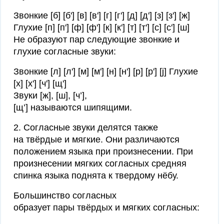
Звонкие [б] [б'] [в] [в'] [г] [г'] [д] [д'] [з] [з'] [ж]
Глухие [п] [п'] [ф] [ф'] [к] [к'] [т] [т'] [с] [с'] [ш]
Не образуют пар следующие звонкие и
глухие согласные звуки:
Звонкие [л] [л'] [м] [м'] [н] [н'] [р] [р'] [j] Глухие
[х] [х'] [ч'] [щ']
Звуки [ж], [ш], [ч’],
[щ’] называются шипящими.
2. Согласные звуки делятся также
на твёрдые и мягкие. Они различаются
положением языка при произнесении. При
произнесении мягких согласных средняя
спинка языка поднята к твердому нёбу.
Большинство согласных
образует пары твёрдых и мягких согласных: