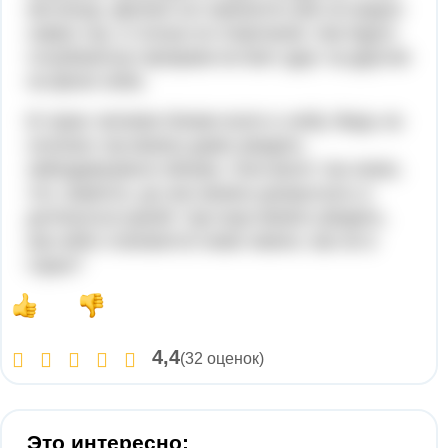
им конца. Далеко на горизонте уже не видно
самих гор, а только их очертания. Как будто
голубоватые призраки встают друг за другом
на фоне неба.
В горах человек ближе всего к небу. Ведь на
склонах гор можно даже увидеть
заблудившиеся облака. Они висят так низко,
что, кажется, до них можно допрыгнуть и
дотянуться рукой. Где еще можно увидеть,
как небо становится ниже земли, как не в
горах?
4,4
(32 оценок)
Это интересно: