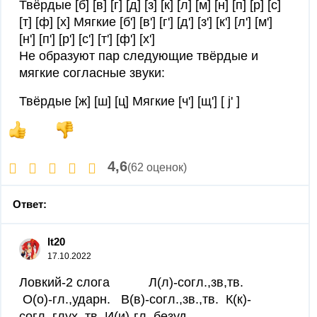
Твёрдые [б] [в] [г] [д] [з] [к] [л] [м] [н] [п] [р] [с]
[т] [ф] [х] Мягкие [б'] [в'] [г'] [д'] [з'] [к'] [л'] [м']
[н'] [п'] [р'] [с'] [т'] [ф'] [х']
Не образуют пар следующие твёрдые и
мягкие согласные звуки:
Твёрдые [ж] [ш] [ц] Мягкие [ч'] [щ'] [ j' ]
4,6
(62 оценок)
Ответ:
lt20
17.10.2022
Ловкий-2 слога Л(л)-согл.,зв,тв.
О(о)-гл.,ударн. В(в)-согл.,зв.,тв. К(к)-
согл.,глух.,тв. И(и)-гл.,безуд.