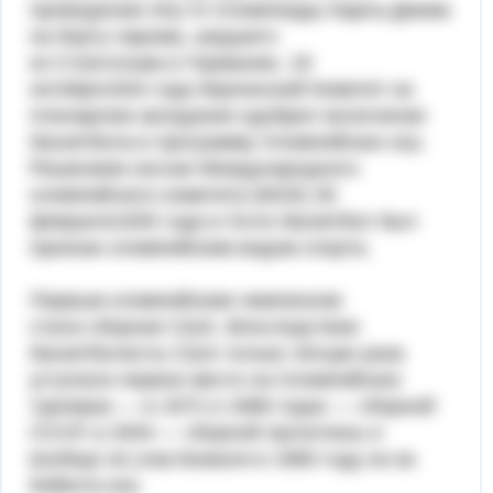
проведению Игр XI Олимпиады Карла Диема
на борту парома, шедшего
из Стокгольма в Германию, 19
октября1934 года берлинский Комитет на
пленарном заседании одобрил включение
баскетбола в программу Олимпийских игр.
Решением сессии Международного
олимпийского комитета (МОК) 28
февраля1935 года в Осло баскетбол был
признан олимпийским видом спорта.
Первым олимпийским чемпионом
стала сборная США. Впоследствии
баскетболисты США только четыре раза
уступали первое место на Олимпийских
турнирах — в 1972 и 1988 годах — сборной
СССР, в 2004 — сборной Аргентины и
вообще не участвовали в 1980 году из-за
бойкота игр.