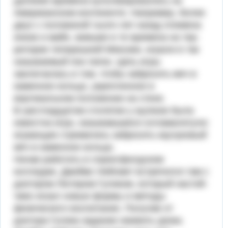
далекие времена культивировались на
Американском континенте. Например, более
двух с половиной тысяч лет назад племена
инков и майя, жившие в те времена на тер­
ритории теперешней Мексики, играли в так
называемый пок-тапок. Цель игры
заключалась в том, чтобы забросить мяч в
каменное коль­цо, укрепленное в
вертикальном положении на стене.
В шестнадцатом столетии у ацтеков была
известна игра, назы­вавшаяся олламалитули:
играющие стремились забросить каучуко­вый
мяч в каменное кольцо.
Начав работать в спрингфилдском
колледже, Джеймс Нейсмит встретился там с
доктором Лютером Гуликом, который настой­
чиво искал новые формы и методы
физического воспитания. Получив от
доктора Гулика задание оживить уроки,