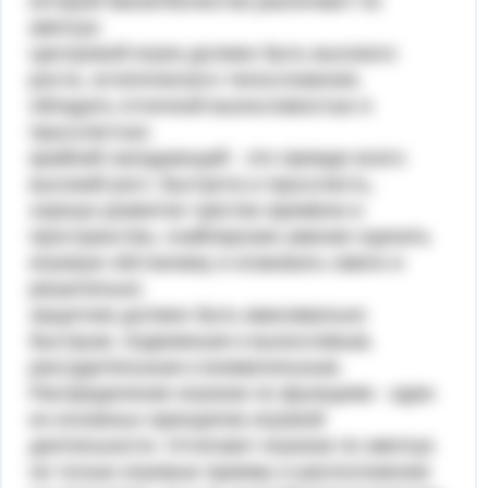
которой баскетболистов различают по
амплуа:
Центровой игрок должен быть высокого
роста, атлетического телосложения,
обладать отличной выносливостью и
прыгучестью;
крайний нападающий - это прежде всего
высокий рост, быстрота и прыгучесть,
хорошо развитое чувство времени и
пространства, снайперские умение оценить
игровую обстановку и атаковать смело и
решительно;
защитник должен быть максимально
быстрым, подвижным и вы­носливым,
рассудительным и внимательным.
Распределение игроков по функциям - один
из основных прин­ципов игровой
деятельности. Отличают игроков по амплуа
не толь­ко игровые приемы и расположение