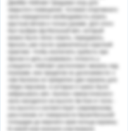
Джеймс Нейс­мит придумал игру для
закрытого помещения. Условия спортив­ного
зала определяли необходимость играть
круглым мячом и только руками. Для этого
был выбран футбольный мяч, кото­рый
можно было легко ловить, передавать,
бросать уже после сравнительно короткой
практики. Чтобы исключить грубость при
броске в цель и развивать точность у
учащихся, Нейсмит расположил мишень над
игроками, вне пределов их досягаемости: к
лам балкона он прикрепил две корзины для
сбора персиков, в которые и нужно было
забрасывать мяч. Балкон гимнастического
зала находился на высоте 3м 5см от пола -
эта высота и соответствует современному
расстоянию от поверхности баскетбольной
площадки до верхнего края кольца корзины.
В новой игре вначале участвовали