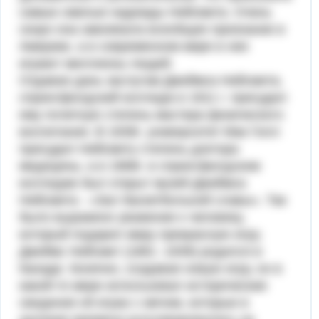
самые смелые надежды Нейсмита. Очень
скоро она завоевала всеобщее признание в
Аме­рике, а в современном мире в нее
играют миллионы людей.
Отдавая дань заслугам Джеймса Нейсмита,
спрингфилдский кол­ледж в 1911 г. присудил
ему почетную степень мастера физического
воспитания. В 1939г. университет Мак Гилл
присудил Нейсмиту степень доктора
медицины, а в 1968г. в спрингфилдском
колледже был открыт музей Джеймса
Нейсмита - «Зал баскетбольной сла­вы». Так
было выражено уважение к человеку,
который подарил миру прекрасную игру.
Джеймс Нейсмит (1861 -1939) родился в
Канаде. Конечно, созда­вая новую игру, он в
какой-то мере использовал исторические
сведе­ния об играх с мячом, которые в