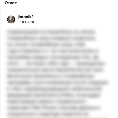
Ответ:
jintonik2
05.03.2020
Соревнования по баскетболу на летних
Олимпийских играх впервые появились
на летних Олимпийских играх 1936
года в Берлине и с тех пор включались в
программу каждых последующих Игр. До
этого — на Играх 1904 года — проводились
показательные матчи баскетболистов США.
Включение баскетбола в Олимпийскую
программу стало возможным после создания
в 1932 годуМеждународной любительской
федерации баскетбола (FIBA). Благодаря
переговорам первого генерального
секретаря FIBA Ренато Уильяма Джонса и
генерального секретаря Комитета по