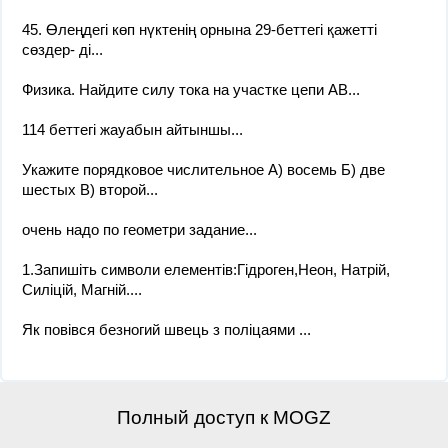
45. Өлеңдегі көп нүктенің орнына 29-беттегі қажетті
сөздер- ді...
Физика. Найдите силу тока на участке цепи AB​...
114 беттегі жауабын айтыншы...
Укажите порядковое числительное А) восемь Б) две
шестых В) второй​...
очень надо по геометри задание...
1.Запишіть символи елементів:Гідроген,Неон, Натрій,
Силіцій, Магній....
Як повівся безногий швець з поліцаями ​...
Полный доступ к MOGZ