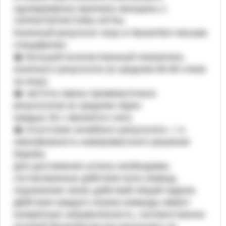
одновременно мужчины женщины.1.
ХАРАКТЕРИСТИКА ИГРЫ
Конечный результат игры в баскетбол весьма
специфичен:
� большой количественный показатель
конечного результата (в среднем 80-85 очков
за игру);
� частота смены промежуточных
результатов (в среднем через
каждые 30 с меняется счет);
� отсутствие ничейного результата, т. е.
невозможность компро­миссного решения
борьбы.
Для достижения успеха необходимы
согласованные действия всех команд,
подчинение своих действий общей задаче.
Действия каждого игрока команды имеют
конкретную направленность, соответственно