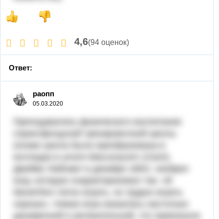
4,6
(94 оценок)
Ответ:
раопп
05.03.2020
Преподаватель физического воспитания
спрингфилдской тренировочной школы
(позже школа была преобразована в
колледж) в штате Массачусетс (США).
Джеймс Нейсмит в декабре 1891г. изоб­рел
игру, которую охарактеризовал так: «В
баскетбол легко играть, но трудно играть
хорошо». Новая игра оказалась настолько
дина­мичной и увлекательной, что превзошла