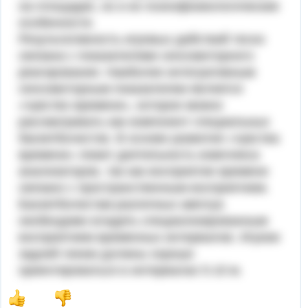
на площадке, но и их психофи­зиологические
особенности.
Результативность игровых действий тесно
связана с показате­лями сенсомоторного
реагирования. Наиболее интегративным
сенсомоторным показателем является
«чувство времени», которое можно
рассматривать как компонент специальных
баскетболистов. В основе развития «чувства
времени» лежит деятельность комплекса
анализаторов, так как восприятие времени
связано с пространственным восприятием.
Баскетболистам различных амплуа
необходимо владеть специализированным
воспри­ятием временных интервалов. Игроки
задней линии должны хо­рошо
ориентироваться в интервалах 5-10 м.