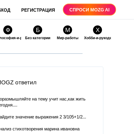
СПРОСИ MOZG AI
ВХОД
РЕГИСТРАЦИЯ
Ф
Б
М
Х
лософия-и-религия
Без категории
Мир-работы
Хобби-и-рукоделие
О
О
ые
бразование
Образование-и-коммуникации
OGZ ответил
оразмышляйте на тему учит нас,как жить
егодня....
айдите значение выражения 2 3/105+1/2...
нализ стихотворения марина ивановна