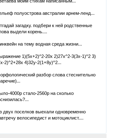
ветаева моим стихам написанным...
ельеф полуострова австралии арнем-ленд...
тгадай загадку. подбери к ней родственные
лова выдели корень....
инквейн на тему водная среда жизни...
ыражение 1)(5x+2)^2-20x 2)27x^2-3(3x-1)^2 3)
7x-2)^2+28x 4)32y-2(1+8y)^2...
орфологический разбор слова стеснительно
наречие)...
ыло-4000р стало-2560р на сколько
снизилась?...
з двух поселков выехали одновременно
автречу велосипедист и мотоциклист....