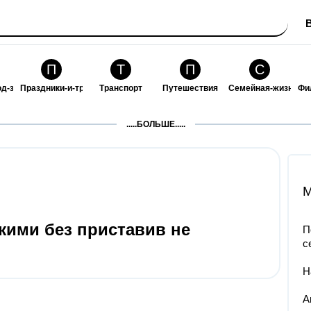
П
Т
П
С
од-за-собой
Праздники-и-традиции
Транспорт
Путешествия
Семейная-жизнь
Фи
З
К
Ф
П
.....БОЛЬШЕ.....
ошения
Здоровье
Кулинария-и-гостеприимство
Финансы-и-бизнес
Питомцы-и-животн
О
M
жими без приставив не
П
с
Н
А