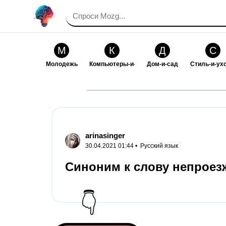
М
К
Д
С
Молодежь
Компьютеры-и-электроника
Дом-и-сад
Стиль-и-ух
И
В
Искусство-и-развлечения
Взаимоотн
arinasinger
30.04.2021 01:44 •
Русский язык
Синоним к слову непроез
👇