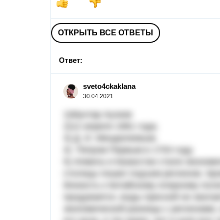
ОТКРЫТЬ ВСЕ ОТВЕТЫ
Ответ:
sveto4ckaklana
30.04.2021
1)Мухтар Ауэзов
2)12 апреля 1961 года.
3) Д. И. Менделеевым.
4) Петром Первым в 1703 году.
5) Апматы и Казахстан стали экономи
столицы пошел подъем регионов. Кро
близость к Китайскому ялерному поли
продувается, воды пресной не хватае
экономической разницы с регионами, 