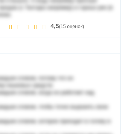
е так и вышло. А воду например пресную
ородов (с Талгара например) и горных рек (в
инки.
4,5
(15 оценок)
аждым словом, потому что он
ор языковых средств.
аждым словом, когда он работает над
каждым словом, чтобы точно выразить свою
аждым словом, которое приходит в голову в