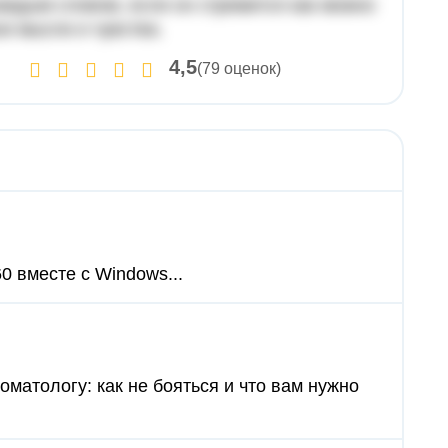
каждым словом, если он стремится как можно
и мысли и чувства.
4,5
(79 оценок)
0 вместе с Windows...
томатологу: как не бояться и что вам нужно