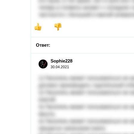
его жуза, в тех краях, вот в купе вс
теперь в Алматы качают с соседних г
частности с большой и малой алмаат
Ответ:
Sophie228
30.04.2021
1) Писатель может пользоваться не к
должен производить тщательный отб
2) Писатель может пользоваться не к
книгой.
3) Писатель может пользоваться не 
мысль.
4) Писатель может пользоваться не к
процессе написания книги.