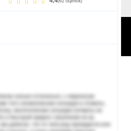
4,4
(62 оценок)
чески сильно отличаться, с переносом
ме того сесмоопасная ситуация в Алматы,
гону, зкологическая ситуация (Алматы не
т) и быстрый прирост населения из-за
как довесок, что-то типа род призидента или