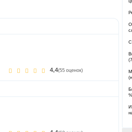
ц
Р
О
с
С
В
(
4,4
(55 оценок)
М
(
Б
%
И
н