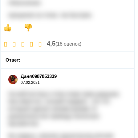
Объяснение:
прощения за точки, так быстрее.
4,5
(18 оценок)
Ответ:
Даня0987853339
07.02.2021
На мой взгляд в этом споре прав дедушка.
Как известно, лучший подарок - это тот,
который сделан своими руками. В
доказательство приведу несколько
аргументов.
Во-первых, мнение однокласниц весьма