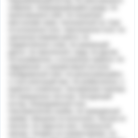
Недоумевающий взгляд. Не закончившееся
собрание. Непрекращающийся дождь. Не
прояснившееся небо. Не скошенная
крестьянами трава. Нескошенный луг. Ещё
не вспаханное поле. Невспаханное поле. Не
сделанная вовремя работа. Не
подкреплённые слова. Не уважающий
других. Не приученный к труду. Не другим.
Не вызубренные, а осознанные правила. Не
обдуманный, а опрометчивый поступок.
Необдуманный ответ. Не раскатывающийся,
а глухо рокочущий звук. Не разбросанные, а
акуратно сложенные. Несозревшая пшеница.
Не сморщенные листочки. Негодующий
взгляд. Непродуманный план.
Неисправленная ошибка. Не приведённый
пример. обещание не выполнено. Рассказ не
окончен. Не закрытое окно. Нетронутый
завтрак. Телефон не отремонтирован. Не