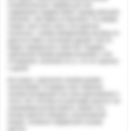
потребительское. Видимо для них
содержание подарка имеет гораздо меньшее
значение, чем бирка из магазина. По правде
говоря, мне очень жаль этих девочек,
поскольку с такими убеждениями им вряд ли
удасться иметь настоящих друзей. Они не
видеть прекрасное в простом. Подарок,
сделанный своими руками вызывает у них
отторжение, несмотря на то, что это сделано
с душой.
Во-вторых, сделанное своими руками -
неповторимо. В каждое свое творение
человек вкладывает все свое вдохновение и
тепло. Вот поэтому во всем мире ценится так
называемая ручная работа. Кроме того,
всегда приятно обладать эксклюзивной
вещью, особенно подаренной лучшим
другом.