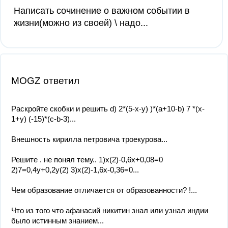
Написать сочинение о важном событии в
жизни(можно из своей) \ надо...
MOGZ ответил
Раскройте скобки и решить d) 2*(5-x-y) )*(a+10-b) 7 *(x-
1+y) (-15)*(c-b-3)...
Внешность кирилла петровича троекурова...
Решите . не понял тему.. 1)х(2)-0,6х+0,08=0
2)7=0,4у+0,2у(2) 3)х(2)-1,6х-0,36=0...
Чем образование отличается от образованности? !...
Что из того что афанасий никитин знал или узнал индии
было истинным знанием...