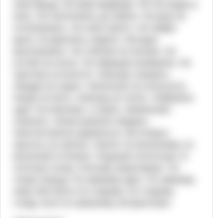
зная броду. Не убив медведя. Не поглядев в
окно. Не поклоняясь до земли. Ни разу не
оглянувшись. Не зная никого. Не найдя
дела, не двигаясь сидела. Негодуя
рассказывал. Не ответив на письмо. Не
устояв на ногах. Не обращая внимания. Не
чувствуя усталости. Некогда говорить.
Никуда не ходил. Нисколько не испугался.
Нигде не быть. Никогда не читал. Небрежно
одет. Не вежливо, а грубо. Невежливо
отвечать. Незаслуженно обидеть.
Неестественно держаться. Во-вторых.
прыгать по-заячьи. Светит по-весеннему, по
весенней оттепели. Подошёл вплотную. В
плотную почву. Поэтому заканчиваю. По
этому поводу. По-зимнему ярко. По зимнему
небу. Всё было по-старому. По старому
следу. Шли по прежнему неторопливо.