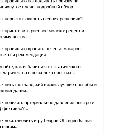
ак правильно накладывать повязку на
ывихнутое плечо: подробный обзор...
ак перестать жалеть о своих решениях?...
ак приготовить рисовое молоко: рецепт и
реимущества...
ак правильно хранить печенье макарон:
оветы и рекомендации...
знайте, как избавиться от статического
лектричества в несколько простых...
ак пить шотландский виски: лучшие способы и
екомендации...
ак понизить артериальное давление быстро и
ффективно?...
ак восстановить игру League Of Legends: шаг
а шагом...