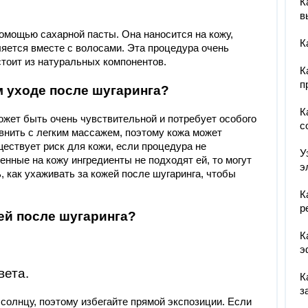
К
в
помощью сахарной пасты. Она наносится на кожу,
К
ляется вместе с волосами. Эта процедура очень
стоит из натуральных компонентов.
К
п
м уходе после шугаринга?
К
ожет быть очень чувствительной и потребует особого
с
внить с легким массажем, поэтому кожа может
ществует риск для кожи, если процедура не
У
енные на кожу ингредиенты не подходят ей, то могут
э
, как ухаживать за кожей после шугаринга, чтобы
К
р
ей после шугаринга?
К
э
вета.
К
з
 солнцу, поэтому избегайте прямой экспозиции. Если