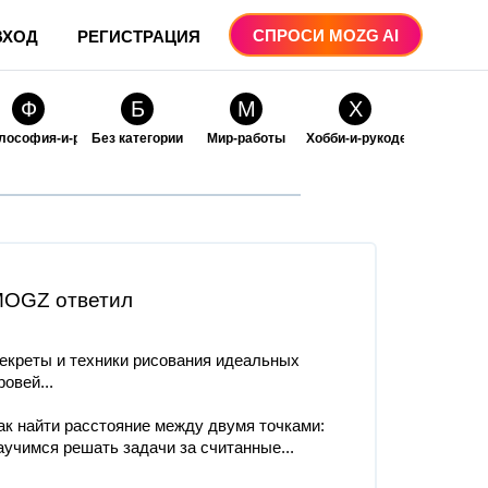
СПРОСИ MOZG AI
ВХОД
РЕГИСТРАЦИЯ
Ф
Б
М
Х
лософия-и-религия
Без категории
Мир-работы
Хобби-и-рукоделие
О
О
ые
бразование
Образование-и-коммуникации
OGZ ответил
екреты и техники рисования идеальных
ровей...
ак найти расстояние между двумя точками:
аучимся решать задачи за считанные...