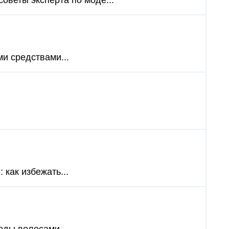
оветы эксперта по моде...
и средствами...
 как избежать...