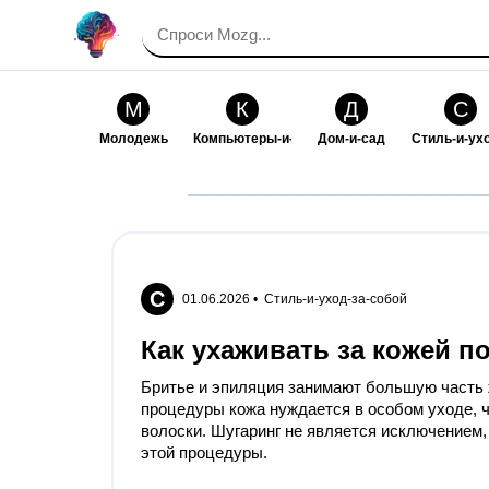
М
К
Д
С
Молодежь
Компьютеры-и-электроника
Дом-и-сад
Стиль-и-ух
И
В
Искусство-и-развлечения
Взаимоотн
С
01.06.2026 •
Стиль-и-уход-за-собой
Как ухаживать за кожей п
Бритье и эпиляция занимают большую часть ж
процедуры кожа нуждается в особом уходе, 
волоски. Шугаринг не является исключением, 
этой процедуры.