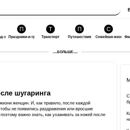
П
Т
П
С
од-за-собой
Праздники-и-традиции
Транспорт
Путешествия
Семейная-жизнь
Фи
З
К
Ф
П
.....БОЛЬШЕ.....
ошения
Здоровье
Кулинария-и-гостеприимство
Финансы-и-бизнес
Питомцы-и-животн
О
M
осле шугаринга
С
б
изни женщин. И, как правило, после каждой
чтобы не появились раздражения или вросшие
К
поэтому важно знать, как ухаживать за кожей после
н