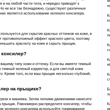
М
 и на любой части тела, и нередко приводят к
н
 Но не все так безнадежно, существуют различные
них является использование зеленого консилера.
К
к
К
спользуется для скрытия красных оттенков на коже, в
п
ет противоположный эффект красного цвета, поэтому
еньшить красноту на коже и скрыть прыщик.
К
с
 консилер?
К
вашему типу кожи и оттенку. Если вы имеете темный
я
о темный зеленый корректор, а для светлой кожи
о. Кроме того, если ваш прыщик несколько глубокий,
К
.
с
илер на прыщике?
Б
з
грязи и макияжа. Затем легкими движениями нанесите
а прыщик. Равномерно распределите консилер, чтобы
К
ия зеленого консилера используйте тонированное
р