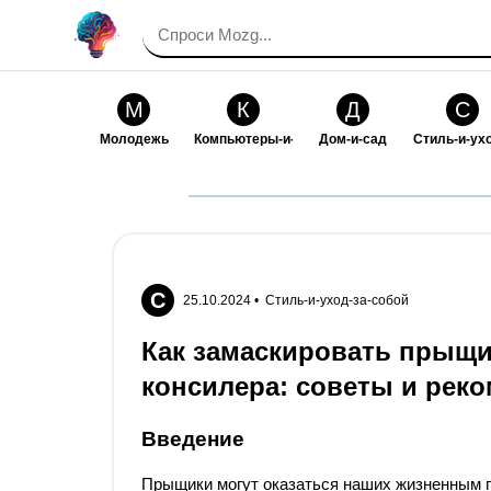
М
К
Д
С
Молодежь
Компьютеры-и-электроника
Дом-и-сад
Стиль-и-ух
И
В
Искусство-и-развлечения
Взаимоотн
С
25.10.2024 •
Стиль-и-уход-за-собой
Как замаскировать прыщи
консилера: советы и рек
Введение
Прыщики могут оказаться наших жизненным 