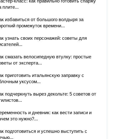
астер-класс: как правильно готовить спаржу
а плите...
ак избавиться от большого волдыря за
ороткий промежуток времени...
ак узнать своих персонажей: советы для
исателей...
ак смазать велосипедную втулку: простые
оветы от эксперта...
ак приготовить итальянскую заправку с
блочным уксусом...
ак подчеркнуть вырез декольте: 5 советов от
тилистов...
еременность и дневник: как вести записи и
ачем это нужно?...
ак подготовиться и успешно выступить с
ечью...