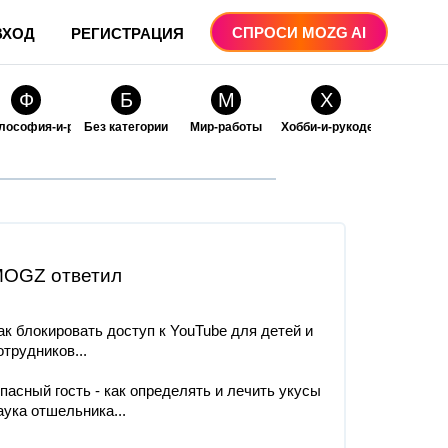
СПРОСИ MOZG AI
ВХОД
РЕГИСТРАЦИЯ
Ф
Б
М
Х
лософия-и-религия
Без категории
Мир-работы
Хобби-и-рукоделие
О
О
ые
бразование
Образование-и-коммуникации
OGZ ответил
ак блокировать доступ к YouTube для детей и
отрудников...
пасный гость - как определять и лечить укусы
аука отшельника...