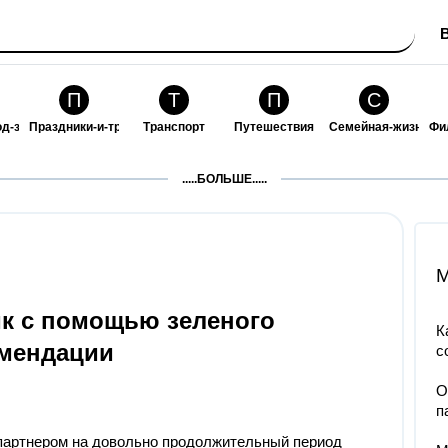
П
Т
П
С
од-за-собой
Праздники-и-традиции
Транспорт
Путешествия
Семейная-жизнь
Фи
З
К
Ф
П
.....БОЛЬШЕ.....
ошения
Здоровье
Кулинария-и-гостеприимство
Финансы-и-бизнес
Питомцы-и-животн
О
M
к с помощью зеленого
К
омендации
с
О
п
партнером на довольно продолжительный период