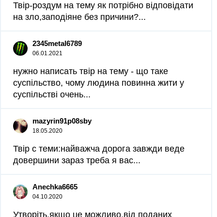
Твір-роздум на тему як потрібно відповідати
на зло,заподіяне без причини?...
2345metal6789
06.01.2021
нужно написать твір на тему - що таке
суспільство, чому людина повинна жити у
суспільстві очень...
mazyrin91p08sby
18.05.2020
Твір с теми:найважча дорога завжди веде
довершини зараз треба я вас...
Anechka6665
04.10.2020
Утворіть,якщо це можливо,від поданих