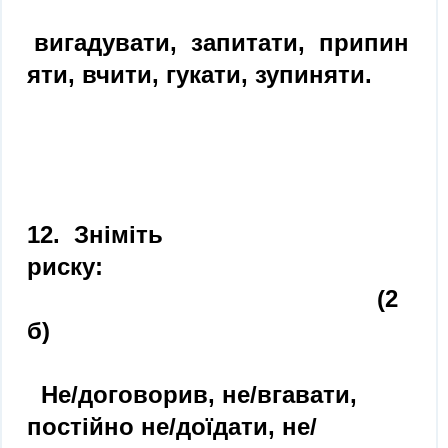
вигадувати, запитати, припин
яти, вчити, гукати, зупиняти.
12. Зніміть
риску:
(2
б)
Не/договорив, не/вгавати,
постійно не/доїдати, не/