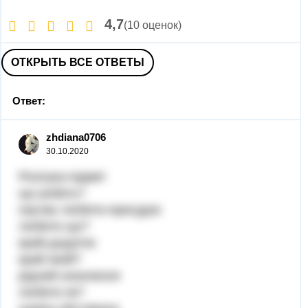
4,7
(10 оценок)
ОТКРЫТЬ ВСЕ ОТВЕТЫ
Ответ:
zhdiana0706
30.10.2020
Розлука-підмет
що робить?
научає любити-присудок
любити що?
край-додаток
край який?
рідний-означення
любити як?