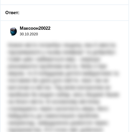
Ответ:
Максоон20022
30.10.2020
Кожне місто потребує людину, яка б змогла
підтримувати у ньому комфорт та добробут.
Саме цим і займається мер – вирішує
різноманітні проблеми міста. Якби я був
мером, то б побудував дитячі майданчики та
поставив би урни для сміття, яких так не
вистачає в містах. Під моїм контролем не
пройшов би жоден хабар, весь бюджет йшов
на благо міста. В основному містечка
страждають через халатність мера, його
байдужість до навколишніх проблем,
наприклад, забруднення довкілля через
підприємства. Я б точно зміг добитися