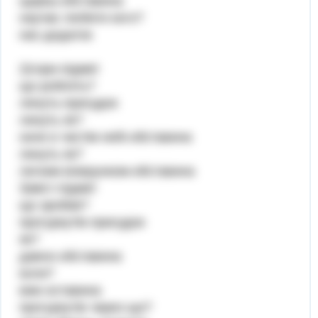
щиріш-обставина
научає любити кого?
нас-додаток
2)гори-підмет
що роблять?
линуть-присудок
линуть як?
наче в чистім небі-обставина
линуть як?
легким візерунком-обставина
3)міст-підмет
що зробив?
прогуркутів-присудок
як?
давно-обставина
коли?
вже-оставина
прогуркутів через що?