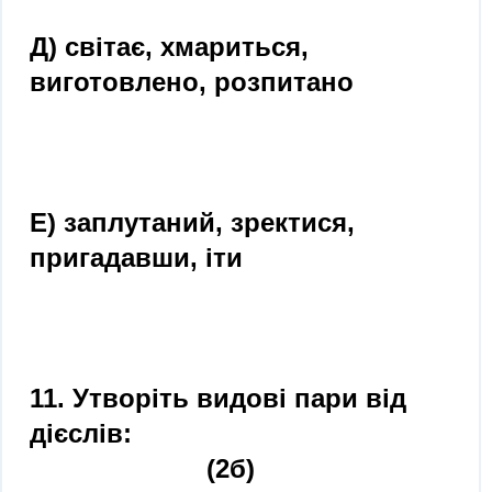
Д) світає, хмариться,
виготовлено, розпитано
Е) заплутаний, зректися,
пригадавши, іти
11. Утворіть видові пари від
дієслів:
(2б)