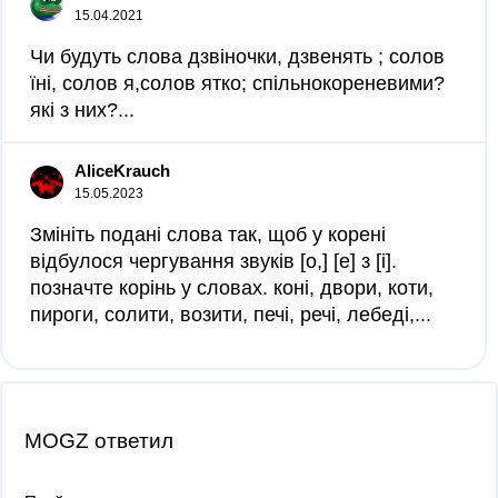
15.04.2021
Чи будуть слова дзвіночки, дзвенять ; солов
їні, солов я,солов ятко; спільнокореневими?
які з них?...
AliceKrauch
15.05.2023
Змініть подані слова так, щоб у корені
відбулося чергування звуків [о,] [е] з [і].
позначте корінь у словах. коні, двори, коти,
пироги, солити, возити, печі, речі, лебеді,...
MOGZ ответил