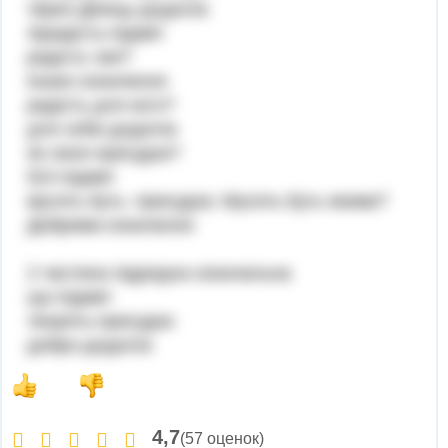
через Дінець-додаток
4)радість-підмет
радість чия?
інших-означення
радість для кого?
для себе-додаток
як своя-присудок?
5)ті-підмет
мусять буть -присудок; Мусять буть якими?
Добрими-означення
2 частина підрядна означальна
що-підмет
творять-присудок
добро-додаток
4,7
(57 оценок)