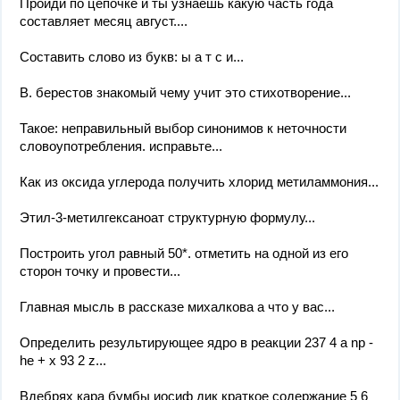
Пройди по цепочке и ты узнаешь какую часть года
составляет месяц август....
Составить слово из букв: ы а т с и...
В. берестов знакомый чему учит это стихотворение...
Такое: неправильный выбор синонимов к неточности
словоупотребления. исправьте...
Как из оксида углерода получить хлорид метиламмония...
Этил-3-метилгексаноат структурную формулу...
Построить угол равный 50*. отметить на одной из его
сторон точку и провести...
Главная мысль в рассказе михалкова а что у вас...
Определить результирующее ядро в реакции 237 4 a np -
he + x 93 2 z...
Вдебрях кара бумбы иосиф дик краткое содержание 5 6