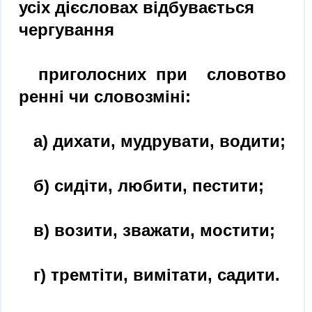
усіх дієсловах відбувається
чергування
приголосних при словотво
ренні чи словозміні:
а) дихати, мудрувати, водити;
б) сидіти, любити, пестити;
в) возити, зважати, мостити;
г) тремтіти, вимітати, садити.