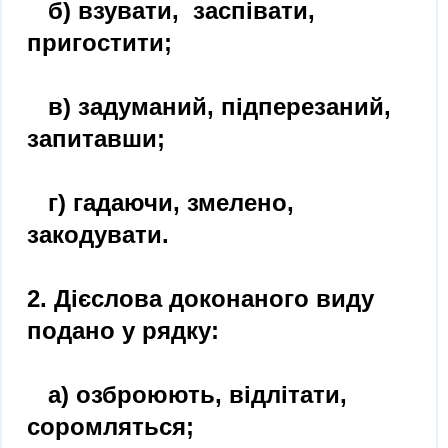
б) взувати, заспівати,
пригостити;
в) задуманий, підперезаний,
запитавши;
г) гадаючи, змелено,
закодувати.
2. Дієслова доконаного виду
подано у рядку:
а) озброюють, відлітати,
соромляться;