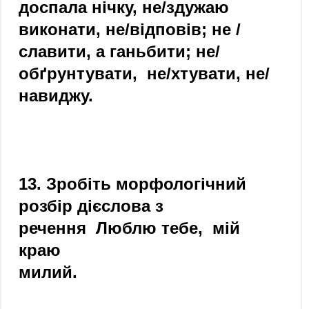
доспала нічку, не/здужаю
виконати, не/відповів; не /
славити, а ганьбити; не/
обґрунтувати, не/хтувати, не/
навиджу.
13. Зробіть морфологічний
розбір дієслова з
речення Люблю тебе, мій
краю
милий.