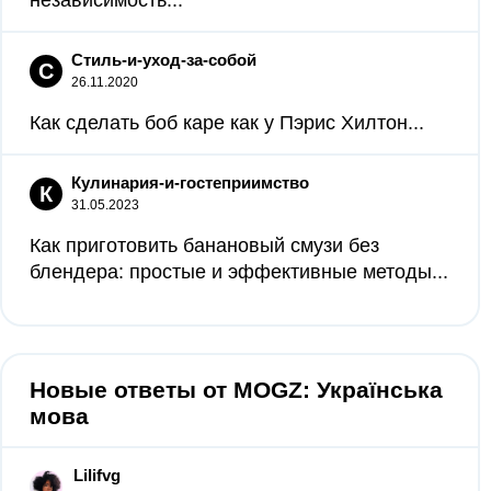
независимость...
Стиль-и-уход-за-собой
С
26.11.2020
Как сделать боб каре как у Пэрис Хилтон...
Кулинария-и-гостеприимство
К
31.05.2023
Как приготовить банановый смузи без
блендера: простые и эффективные методы...
Новые ответы от MOGZ: Українська
мова
Lilifvg