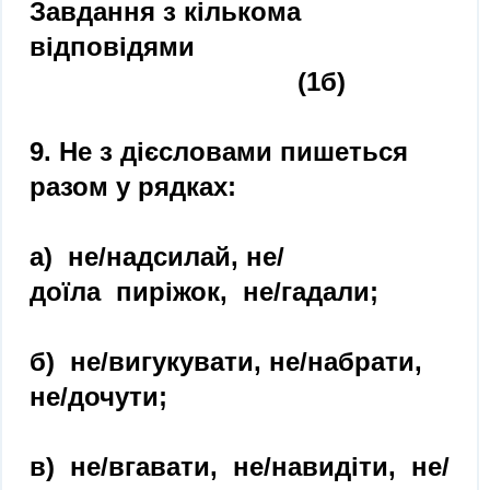
Завдання з кількома
відповідями
(1б)
9. Не з дієсловами пишеться
разом у рядках:
а) не/надсилай, не/
доїла пиріжок, не/гадали;
б) не/вигукувати, не/набрати,
не/дочути;
в) не/вгавати, не/навидіти, не/