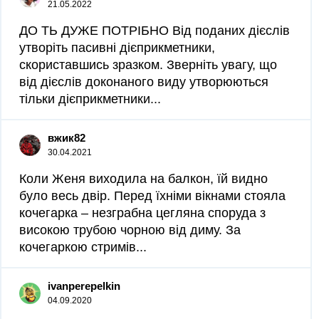
21.05.2022
ДО ТЬ ДУЖЕ ПОТРІБНО Від поданих дієслів
утворіть пасивні дієприкметники,
скориставшись зразком. Зверніть увагу, що
від дієслів доконаного виду утворюються
тільки дієприкметники...
вжик82
30.04.2021
Коли Женя виходила на балкон, їй видно
було весь двір. Перед їхніми вікнами стояла
кочегарка – незграбна цегляна споруда з
високою трубою чорною від диму. За
кочегаркою стримів...
ivanperepelkin
04.09.2020