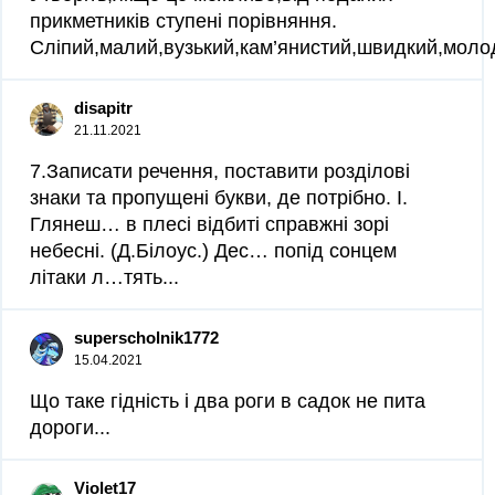
прикметників ступені порівняння.
Сліпий,малий,вузький,кам’янистий,швидкий,молоди
disapitr
21.11.2021
7.Записати речення, поставити розділові
знаки та пропущені букви, де потрібно. І.
Глянеш… в плесі відбиті справжні зорі
небесні. (Д.Білоус.) Дес… попід сонцем
літаки л…тять...
superscholnik1772
15.04.2021
Що таке гідність і два роги в садок не пита
дороги...
Violet17