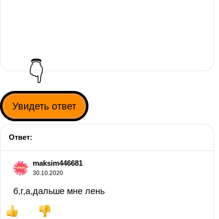
👇
Увидеть ответ
Ответ:
maksim446681
30.10.2020
б,г,а,дальше мне лень