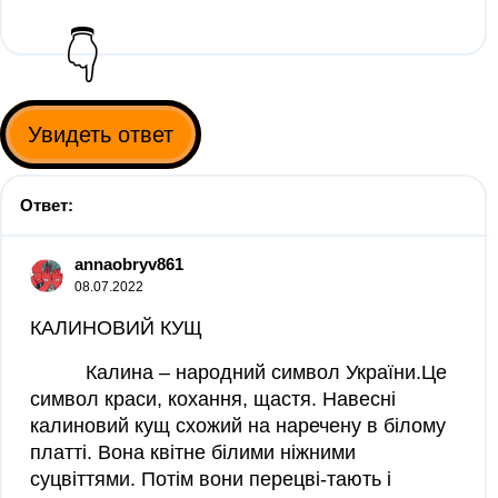
👇
Увидеть ответ
Ответ:
annaobryv861
08.07.2022
КАЛИНОВИЙ КУЩ
Калина – народний символ України.Це
символ краси, кохання, щастя. Навесні
калиновий кущ схожий на наречену в білому
платті. Вона квітне білими ніжними
суцвіттями. Потім вони перецві-тають і