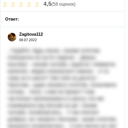
4,5
(58 оценок)
Ответ:
Zagitova112
08.07.2022
- Сідайте, будь-ласка,; сказав хлопчик,
показуючи на пусте сидіння. - Дякую,
внучику! - сказав чоловік, сідаючи і знімаючи
капелюх, звідки показалася сивина. - А ти
чому не в школі? Уже опів на десяту! -
Проспав,- щиро зізнався хлопчик, похиливли
голову. - Хехе, з ким не буває!? Сам
частенько запізнювався в школу, ото ми
отримували від батьків за це!- сказав
чоловік, посміхаючись. - У нас вчителі
добріші, не говорять батькам,- казав хлопчик,
винувато посміхаючись. - А все винна ця гра!