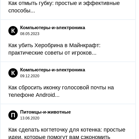
Как отмыть губку: простые и эффективные
способы...
Компьютеры-и-электроника
К
08.05.2023
Как убить Херобрина в Майнкрафт:
практические советы от игроков...
Компьютеры-и-электроника
К
09.12.2020
Как сбросить иконку голосовой почты на
телефоне Android...
Питомцы-и-животные
П
13.06.2020
Как сделать когтеточку для котенка: простые
идеи, которые помогут вам сэкономить