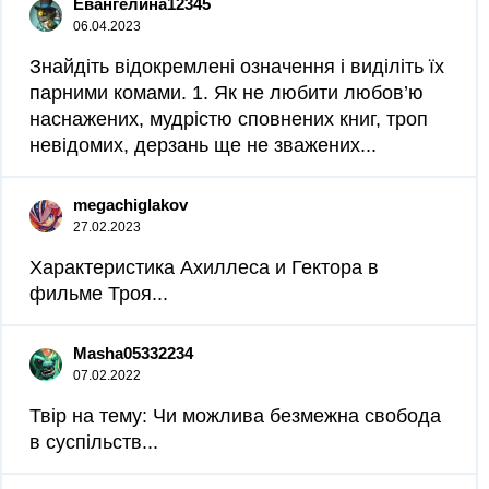
Евангелина12345
06.04.2023
Знайдіть відокремлені означення і виділіть їх
парними комами. 1. Як не любити любов’ю
наснажених, мудрістю сповнених книг, троп
невідомих, дерзань ще не зважених...
megachiglakov
27.02.2023
Характеристика Ахиллеса и Гектора в
фильме Троя...
Masha05332234
07.02.2022
Твір на тему: Чи можлива безмежна свобода
в суспільств...