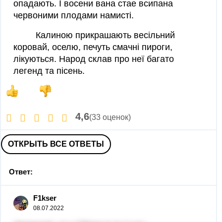
опадають. І восени вана стае всипана
червоними плодами намисті.
Калиною прикрашають весільний
коровай, оселю, печуть смачні пироги,
лікуються. Народ склав про неї багато
легенд та пісень.
4,6
(33 оценок)
ОТКРЫТЬ ВСЕ ОТВЕТЫ
Ответ:
F1kser
08.07.2022