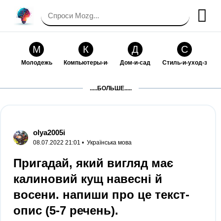
М
К
Д
С
Молодежь
Компьютеры-и-электроника
Дом-и-сад
Стиль-и-уход-за-со
П
Т
П
С
.....БОЛЬШЕ.....
Праздники-и-традиции
Транспорт
Путешествия
Семейная-жизнь
Ф
Б
М
Х
Философия-и-религия
Без категории
Мир-работы
Хобби-и-рукоделие
olya2005i
08.07.2022 21:01 •
Українська мова
И
В
З
К
Искусство-и-развлечения
Взаимоотношения
Здоровье
Кулинария-и-госте
Пригадай, який вигляд має
калиновий кущ навесні й
Ф
П
О
О
Финансы-и-бизнес
Питомцы-и-животные
Образование
Образование-и-ком
восени. напиши про це текст-
опис (5-7 речень).