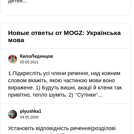
детей...
Новые ответы от MOGZ: Українська
мова
КилоЛеденцов
05.05.2021
1.Підкресліть усі члени речення, над кожним
словом вкажіть, якою частиною мови воно
виражене. 1) Будуть вишні, акації й клени так
привітно, тепло шуміть. 2) ‘’Сутінки’’...
plyushka1
04.05.2020
Установіть відповідність речення(розділові