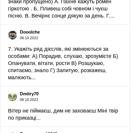
знаки пропущено) А. Пахне кажуть ромен
гіркотою . Б. Пливеш собі човном і чуєш
пісню. В. Вечірнє сонце дякую за день. Г....
Dooolche
06.10.2022
7. Укажіть ряд дієслів, які змінюються за
особами: А) Порадив, слухаю, зрозумієте Б)
Опанувати, вітати, рости В) Розшукаю,
спитаємо, знало Г) Запитую, розкажеш,
малюють...
Dmitry70
06.10.2022
Вітер не піймаєш, дим не заховаєш Міні твір
по приказці​...