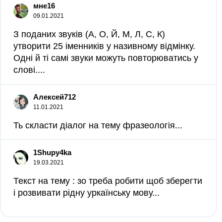
мне16
09.01.2021
З поданих звуків (А, О, Й, М, Л, С, К)
утворити 25 іменників у називному відмінку.
Одні й ті самі звуки можуть повторюватись у
слові....
Алексей712
11.01.2021
Ть скласти діалог на тему фразеологія...
1Shupy4ka
19.03.2021
Текст на тему : зо треба робити щоб зберегти
і розвивати рідну уркаїнську мову...