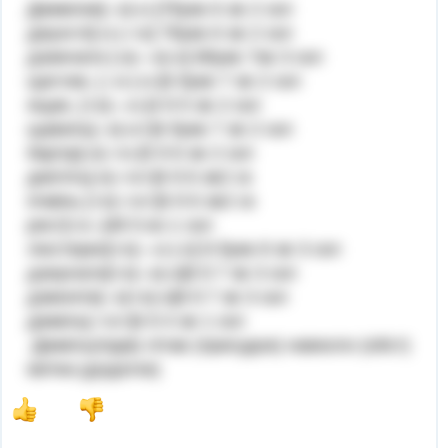
Джмелик[--о|-о-]7букв 6 зв 2 скл
джунглі[-о-|-=о] 7букв 6 зв 2 скл
дзижчати [-о|—о|-о] 8букв 7зв 3 скл
щиглик, [--о-|-о-]6 букв 7 зв 2 скл
ящик, [=о|—о-]4 б 5 зв 2 скл
щавель[--о|-о=]6 букв 7 зв 2 скл
бар'єр[-о|-=о-]5 б 6 зв 2 скл
дев'ять[-о|-=о=]6 б 6 зв2 ск
ячмінь [=о|-=о=]6 б 6 зв2 ск
ряст[=о--]4б 5 вз 1 скл
люстерко[=о|—о-|-о] 8 букв 8 зв 3 скл
дзюрчати[=о|--о|-о]8 б 7 зв 3 скл
дзвеніти[--о|=о|-о]8 б 7 зв 3 скл
джміль[-=о=]6 б 4 зв 1 скл
Джміль(підм) літав (присудок) навколо (обст)
квітки.(додаток)