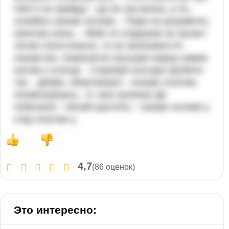
Ніяк її не прийду! - Це не гра винна, а ти,-
спокійно сказав чоловік. - Пере не розуміючи,
запитав учень. - Якби ти слідкував за часом і
лягав спати вчасно, то не запізнився б! -
сказав він, помахуючи пальцем перед самим
носом у хлопця. - Спробуй сьогодні зробити
так. - Добре, обов'язково! - сказав хлопчик,
посміхнувшись.- О, моя зупинка! До
побаченя! - Нехай щастить! - сказав чоловік у
слід хлопчик у.
4,7
(86 оценок)
Это интересно: