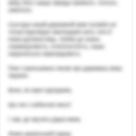
мову, його серце завжди оживало, гоїлося,
сміялося.
Сьогодні нашій державній мові потрібні не
тільки відповідні законодавчі акти, але й
наша духовна міць, любов до знань,
справедливість, інтелігентність, наша
національна самосвідомість.
Поет схвильовано писав про державну мову
України:
Вона, як зоря пурпурова,
Що сяє з небесних висот
І там, де звучить рідна мова,
Живе український народ.