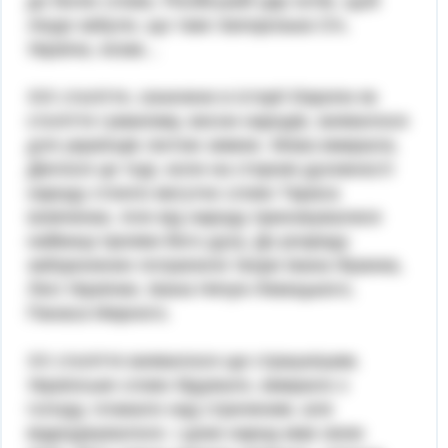
до болю слова. Російський цар хотів, щоб
люди забули, що таке Запорозька Січ,
Україна, козак...
XIX століття, означене в історії Європи як
століття гуманізму, весни народів, виявилося
для українців лютою зимою. Мова вмирала.
Діялося це тоді, коли на сторожі духовності
народу стояло могутнє слово Тараса
Шевченка. Але від народу приховувалися
найвищі прояви його духу. До розряду
заборонених потрапили твори Івана Франка,
Лесі Українки, Івана Нечуя-Левицького,
Панаса Мирного.
XX століття виявилося ще страшнішим.
Українське слово бідувало, вмирало з
голоду, плакало над страченим, але
відроджувалося. І доки народ мав свою