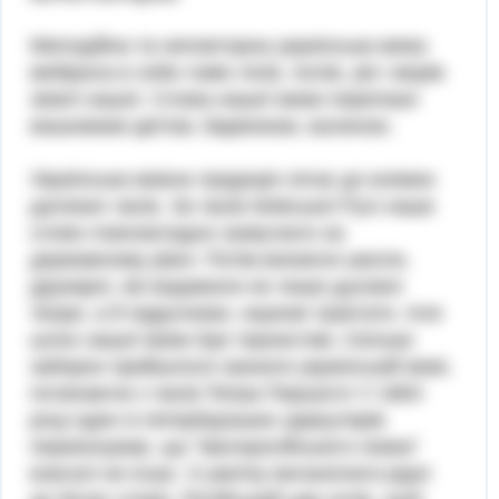
Мелодійна та неповторна українська мова
ввібрала в себе гомін лісів, полів, рік і морів
землі нашої. Слова нашої мови переткані
вишневим цвітом, барвінком, калиною.
Українська мовна традиція сягає до княжих
далеких часів. За часів Київської Русі наше
слово повновладно зазвучало на
державному рівні. Потім виникли школи,
друкарні, які видавали не лише духовні
твори, а й підручники, наукові трактати. Але
шлях нашої мови був тернистим. Скільки
заборон прийшлося зазнати українській мові,
починаючи з часів Петра Першого! У 1863
році один із петербурзьких циркулярів
переконував, що "малоросійського язика"
взагалі не існує. З ужитку виганялися рідні