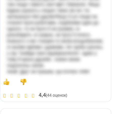
теж люди і мають свої мрії і бажання. Якщо
будеш шукати у людях таких же як і ти,
залишишся без друзів!Якщо б усі люди на
планеті були роботами, подібними один до
одного, то не було б не розмов, ні
різнобарв'я, ні сварок, не було б нічого.
Кожного з нас створен зі своїм вподобанням,
зі своїми мріями і думками. Не треба гратись
у гру "знайди своє відзеркалення", адже у
тому й краса дружби - кожен може
поділитись своїм.
Знай: Друг не іграшка, що втілює тебе!
4,4
(44 оценок)