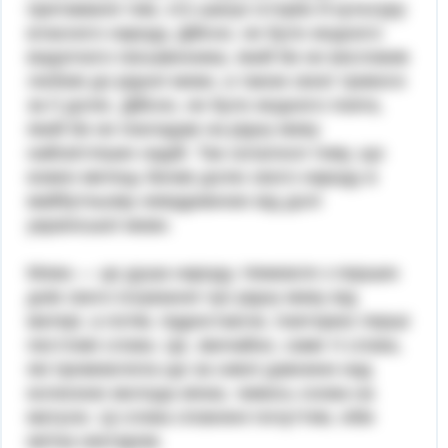
притаманні тим, хто шанує історію й культуру
власного народу. Дійсно, не було жодного
видатного письменника, який би не висловив
любові до рідної мови, а також своєї тривоги
за її долю. Дійсно, не було жодного поета,
який би не покладав на рідну мову
найсвітліших надій. Так склалося тому, що
кожен митець бачив долю свого народу в
майбутньому невідривною від долі
української мови.
Мова — це душа народу. Немовля з перших
днів свого існування чує рідну мову від
матері, а потім, підростаючи, повторює перші
пестливі слова. Це, звичайно, саме ті слова,
які промовляла ще за сивої давнини над
колискою молода жінка, чимось схожа на
матусю. Ці слова сповнені почуттям, ніби
квітка нектаром.