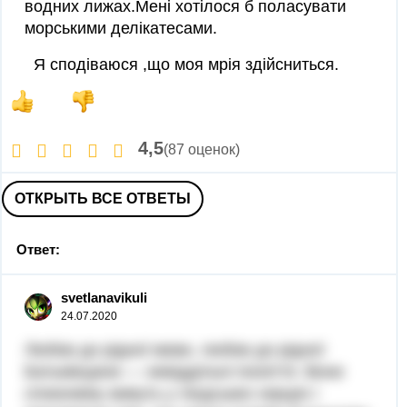
водних лижах.Мені хотілося б поласувати
морськими делікатесами.
Я сподіваюся ,що моя мрія здійсниться.
4,5
(87 оценок)
ОТКРЫТЬ ВСЕ ОТВЕТЫ
Ответ:
svetlanavikuli
24.07.2020
Любов до рідної мови, любов до рідної
Батьківщини — невіддільні поняття. Вони
споконвіку живуть у людських серцях і