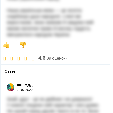
Наша українська мова — це золота
скарбниця душі народної, з якої ми
виростаємо, якою живемо й завдяки якій
маємо величне право й високу гордість
іменуватися народом України.
4,6
(39 оценок)
Ответ:
шппмдд
24.07.2020
Знай, друг - це не двійник і не дзеркало!
У кожної людини свій характер і своі думки.
Не шукай серед друзів такого ж як ти. Вони