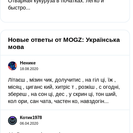
Отварная кукуруза в початках: легко и
быстро...
Новые ответы от MOGZ: Українська
мова
Ненике
18.08.2020
Літаєш , мізин чик, долучитис , на гіл ці, їж ,
місяц , циганс кий, хитріс т , розкіш , с огодні,
збереш , на сон ці, дес , у скрин ці, тон ший,
кол ори, сан чата, частен ко, навздогін...
Котик1978
06.04.2020