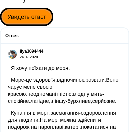
Увидеть ответ
Ответ:
ilya3694444
24.07.2020
Я хочу поїхати до моря.
Море-це здоров"я,відпочинок,розваги.Воно
чарує мене своєю
красою,неодноманітністю:в одну мить-
спокійне.лагідне,в іншу-бурхливе,серйозне.
Купання в морі ,засмагання-оздоровлення
для людини.На морі можна здійснити
подорож на пароплаві.катері,покататися на