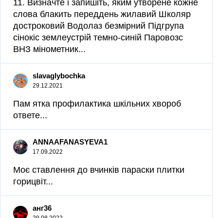
11. Визначте і запишіть, яким утворене кожне
слова блакить переддень жилавий Школяр
достроковий Водолаз безмірний Підгрупа
сінокіс землеустрій темно-синій Паровозс
ВНЗ мінометник...
slavaglybochka
29.12.2021
Пам ятка профилактика шкiльних хвороб
ответе...
ANNAAFANASYEVA1
17.09.2022
Моє ставлення до вчинків параски плитки
горицвіт...
анг36