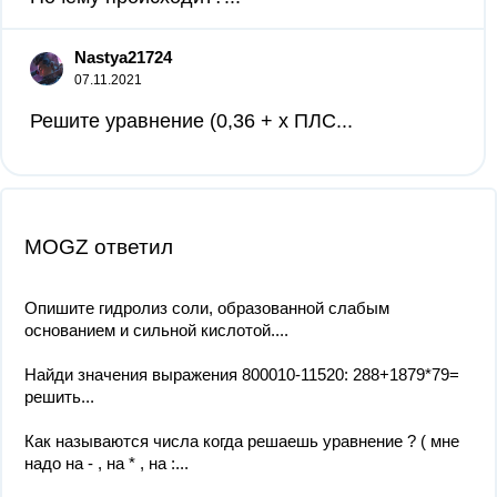
Nastya21724
07.11.2021
Решите уравнение (0,36 + х ПЛС...
MOGZ ответил
Опишите гидролиз соли, образованной слабым
основанием и сильной кислотой....
Найди значения выражения 800010-11520: 288+1879*79=
решить...
Как называются числа когда решаешь уравнение ? ( мне
надо на - , на * , на :...