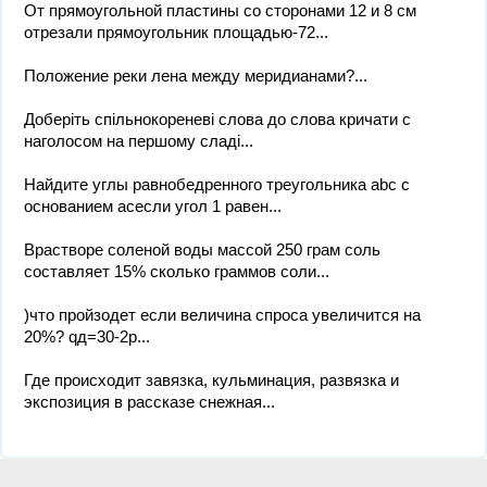
От прямоугольной пластины со сторонами 12 и 8 см
отрезали прямоугольник площадью-72...
Положение реки лена между меридианами?...
Доберіть спільнокореневі слова до слова кричати с
наголосом на першому сладі...
Найдите углы равнобедренного треугольника abc с
основанием acесли угол 1 равен...
Врастворе соленой воды массой 250 грам соль
составляет 15% сколько граммов соли...
)что пройзодет если величина спроса увеличится на
20%? qд=30-2р...
Где происходит завязка, кульминация, развязка и
экспозиция в рассказе снежная...