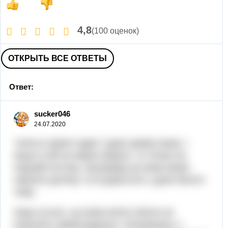
4,8
(100 оценок)
ОТКРЫТЬ ВСЕ ОТВЕТЫ
Ответ:
sucker046
24.07.2020
"аліса в країні чудес" дуже цікава казка, і
якщо в ній не видно моралі, то тільки на
перший погляд. насправді ця казка може
навчити дитину, та й дорослого, дуже багато
чому.
перш за все, ця казка вчити ніколи не
втрачати самовладання і зіткнувшись з