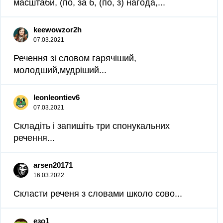
масштаби, (по, за б, (по, з) нагода,...
keewowzor2h
07.03.2021
Речення зі словом гарячіший,
молодший,мудріший...
leonleontiev6
07.03.2021
Складіть і запишіть три спонукальних
речення...
arsen20171
16.03.2022
Скласти реченя з словами школо сово...
езо1