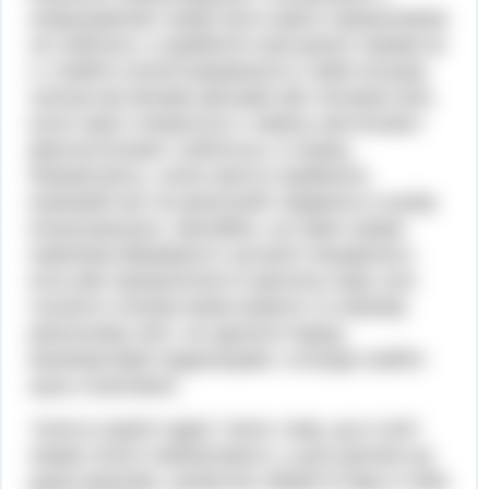
незрозумілим і може бути навіть неможливим
не губитися, а прийняти нові реалії такими як
є і знайти спосіб виживання в такій ситуації.
скільки ми бачимо фільмів або читаємо книг,
коли герої стикаються з чимось містичним і
фантастичним і губляться, в паніку,
божеволіють. аліса просто прийняла
казковий світ як реальний і відмінно в ньому
влаштувалася. звичайно, на саме справі
невелика ймовірність зустріти чеширского
кота або провалитися в кролячу нору, але
гнучкість психіки може вижити і в нашому
реальному світі, не здатися перед
виникаючими труднощами, а всюди знайти
щось позитивне.
"аліса в країні чудес" вчить тому, що в світі
немає нічого неможливого, а для дитини це
дуже важливо, дозволяє зберегти віру в себе