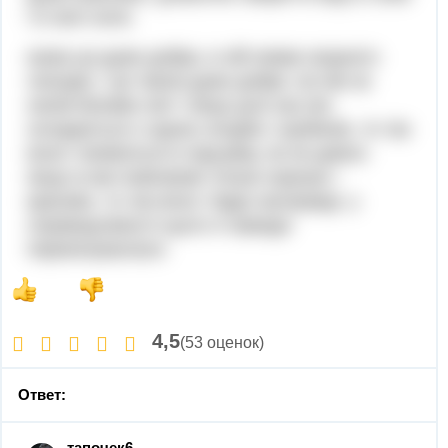
і в свої сили.
казка ця дуже добра, в ній немає жодного
лиходія, і це також дуже добре. всі ми за
своїм бачимо світ і якщо для нас він
складається з одних злодіїв і грубіянів, то так
воно і виявиться в підсумку, як не дивно.
якщо ж ми помічаємо тільки хороше і
красиве, то так воно і буде насправді. у
справедливості цього я завжди
переконувалася.
4,5
(53 оценок)
Ответ:
тапочек6