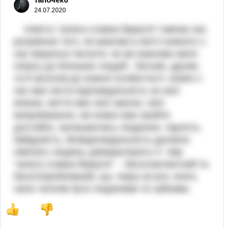
24.07.2020
повість "шпага славка беркути" навчає нас
розумінню того, як важливі в житті кожного з
нас моральні чесноти. як же важливо мати
повагу до близьких людей - батьків, друзів,
та й загалом до кожної особистості. кожен з
нас має нести відповідальність за свої
вчинки. життя має свої закони, свої
випробування, які кожен має пройти
достойно, залишаючись людиною. підлість,
байдужість, безвідповідальність духовно
нівечать людину, деморалізують її. твір
"шпага славка беркути" - багатоаспектний та
багатопроблемний, що, перш за все, вчить
своїх читачів бути людяними та чуйними.