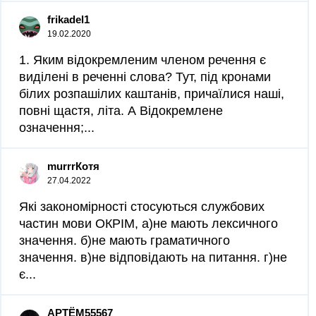
frikadel1
19.02.2020
1. Яким відокремленим членом речення є
виділені в реченні слова? Тут, під кронами
білих розпашілих каштанів, причаїлися наші,
повні щастя, літа. А Відокремлене
означення;...
murrrКотя
27.04.2022
Які закономірності стосуються службових
частин мови ОКРІМ, а)не мають лексичного
значення. б)не мають граматичного
значення. в)не відповідають на питання. г)не
є...
АРТЁМ55567