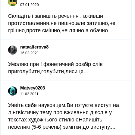
07.01.2020
Складіть і запишіть речення , вживши
протиставлення.не пишно,але затишно,не
грішно,проте смішно,не лячно,а обачно...
nataalferova8
16.03.2021
Умоляю при ! фонетичний розбір слів
приголубити,голубити,лисиця...
Matvey0203
11.02.2021
Уявіть себе науковцем.Ви готуєте виступ на
лінгвістичну тему про вживання дієслів у
текстах художнього стилююНапишіть
невеликі (5-6 речень) замітки до виступу....