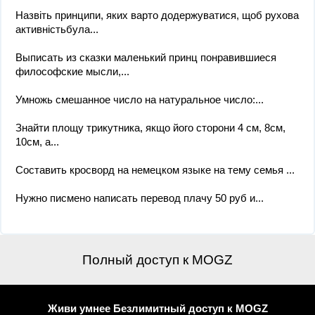
Назвіть принципи, яких варто додержуватися, щоб рухова
активністьбула...
Выписать из сказки маленький принц понравившиеся
философские мысли,...
Умножь смешанное число на натуральное число:...
Знайти площу трикутника, якщо його сторони 4 см, 8см,
10см, а...
Составить кросворд на немецком языке на тему семья ​...
Нужно писмено написать перевод плачу 50 руб и...
Полный доступ к MOGZ
Живи умнее Безлимитный доступ к MOGZ