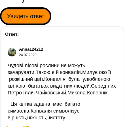
Увидеть ответ
Ответ:
Anna124212
24.07.2020
Чудові лісові рослини не можуть
зачарувати.Такою є й конвалія.Милує око її
розкішний цвіт.Конвалія була улюбленою
квіткою багатьох видатних людей.Серед них
Петро Ілліч Чайковський,Микола Копернік.
Ця квітка здавна має багато
символів.Конвалія символізує
вірність,ніжність,чистоту.