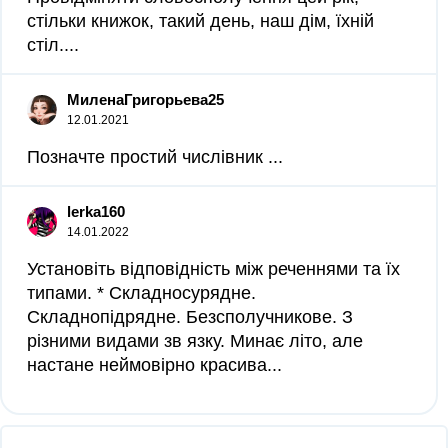
стільки книжок, такий день, наш дім, їхній
стіл....
МиленаГригорьева25
12.01.2021
Позначте простий числівник ​...
lerka160
14.01.2022
Установіть відповідність між реченнями та їх
типами. * Складносурядне.
Складнопідрядне. Безсполучникове. З
різними видами зв язку. Минає літо, але
настане неймовірно красива...