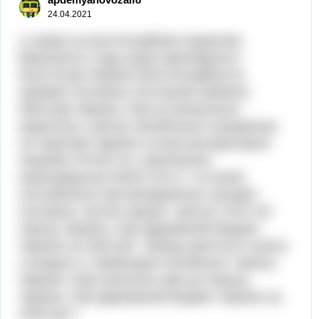
24.04.2021
у справі за конституційним поданням
Верховного Суду щодо відповідності
Конституції України (конституційності)
окремих положень постанови Кабінету
Міністрів України „Про встановлення
карантину з метою запобігання поширенню
на території України гострої респіраторної
хвороби COVID-19, спричиненої
коронавірусом SARS-CoV-2, та етапів
послаблення протиепідемічних заходів“,
положень частин першої, третьої статті 29
Закону України „Про Державний бюджет
України на 2020 рік“, абзацу дев’ятого пункту
2 розділу II „Прикінцеві положення“ Закону
України «Про внесення змін до Закону
України „Про Державний бюджет України на
2020 рік“»