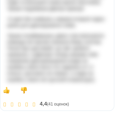
сидiв та висунувги язика вертiв хвостиком.
Трiшки подумавши Дмитро крикнув
-Е iдея! Вiн знайшов у мережi iнтернет вiдео-
уроки для дресеруаання собак.
Трiшки позаймавшись Джек став виконувати
команди якi просив показати йому хлопчик.
Песик був щасливий, що змiг зробити
заажання, а Дмитрик теперь вважав себе
справжнiв дресеровщиком (сорри за
ошибки,у меня было это задание в 6 -5
классе, досоовно не помню, и сорри за
ошибки у меня нет русской клавиатуры)
4,4
(41 оценок)