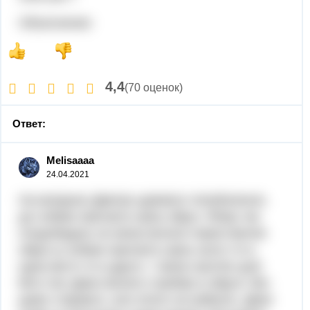
Объяснение:
4,4
(70 оценок)
Ответ:
Melisaaaa
24.04.2021
На вихiдних Дмитро дивився телебачення,
де собаки пригають крiзь обруч. Йому так
сподобадась як жiнка весело переставляе
обруч,а собаки пригають крiзь нього то в
одна мiсто то в друге, i також захотiв щоб
його пес Джек весело стрибав в обручi. Вiн
даже старався, але нiчого не вийшло. Джек