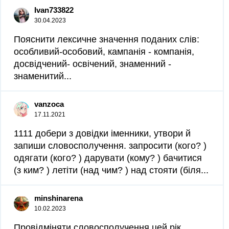
Ivan733822
30.04.2023
Пояснити лексичне значення поданих слів:
особливий-особовий, кампанія - компанія,
досвідчений- освічений, знаменний -
знаменитий...
vanzoca
17.11.2021
1111 добери з довідки іменники, утвори й
запиши словосполучення. запросити (кого? )
одягати (кого? ) дарувати (кому? ) бачитися
(з ким? ) летіти (над чим? ) над стояти (біля...
minshinarena
10.02.2023
Провідміняти словосполучення цей рік,