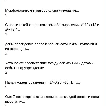
1
Морфологический разбор слова умнейшим.​...
1
С найти такой х , при котором оба выражения х²-10х+13 и
х²+2х-4...
2
даны персидские слова в записи латинскими буквами и
их переводы...
3
Установите соответствие между событиями и датами.
события а) учреждение...
3
Найди корень уравнения: −14-0,2b=-18 . b= ....
1
Оля 7 лет старше кати сколько лет каждой девочки если
вместе им...