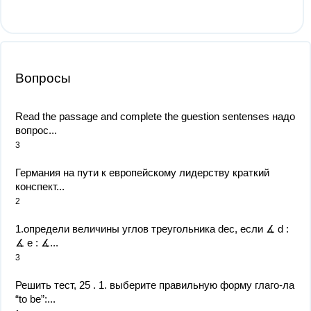
Вопросы
Read the passage and complete the guestion sentenses надо
вопрос...
3
Германия на пути к европейскому лидерству краткий
конспект...
2
1.определи величины углов треугольника dec, если ∡ d :
∡ e : ∡...
3
Решить тест, 25 . 1. выберите правильную форму глаго-ла
“to be”:...