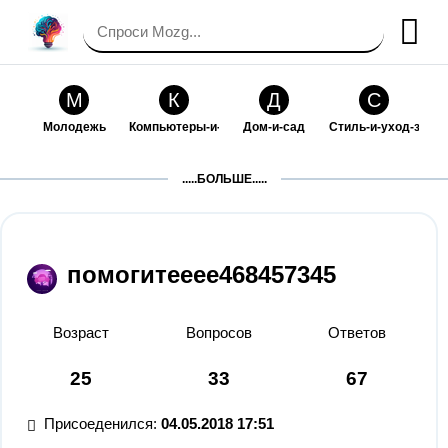
М
К
Д
С
Молодежь
Компьютеры-и-электроника
Дом-и-сад
Стиль-и-уход-за-со
П
Т
П
С
.....БОЛЬШЕ.....
Праздники-и-традиции
Транспорт
Путешествия
Семейная-жизнь
Ф
Б
М
Х
Философия-и-религия
Без категории
Мир-работы
Хобби-и-рукоделие
помогитееее468457345
И
В
З
К
Искусство-и-развлечения
Взаимоотношения
Здоровье
Кулинария-и-госте
Возраст
Вопросов
Ответов
Ф
П
О
О
25
33
67
Финансы-и-бизнес
Питомцы-и-животные
Образование
Образование-и-ком
Присоеденился:
04.05.2018 17:51