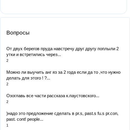
Вопросы
От двух берегов пруда навстречу друг другу поплыли 2
утки и встретились через...
2
Можно ли выучить анг яз за 2 года если да то ,что нужно
делать для этого ! ?...
2
Озоглавь все части рассказа к.паустовского...
2
)надо это предложение сделать в pr.s, past.s fu.s pr.con,
past. cont! people...
1