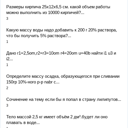
Размеры кирпича 25x12x6,5 см. какой объем работы
можно выполнить из 10000 кирпичей?...
3
Какую массу воды надо добавить к 200 г 20% раствора,
что бы получить 5% раствора?...
1
Дано r1=2,5om,r2=r3=10om r4=20om u=40b найти i1 u3 и
i2...
1
Определите массу осадка, образующегося при сливании
150гр 10%-ного р-р nabr с...
2
Сочинение на тему если бы я попал в страну лилипутов...
3
Тело массой 2,5 кг имеет объём 2 дм³.будет ли оно
плавать в воде...