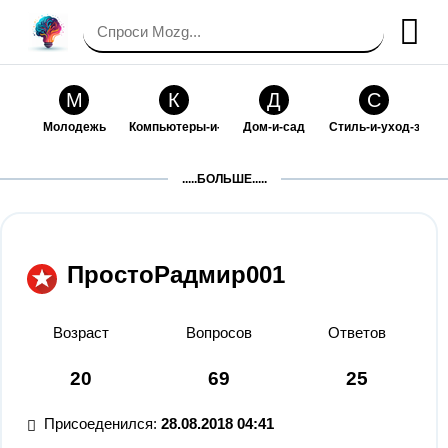
М
К
Д
С
Молодежь
Компьютеры-и-электроника
Дом-и-сад
Стиль-и-уход-за-со
П
Т
П
С
.....БОЛЬШЕ.....
Праздники-и-традиции
Транспорт
Путешествия
Семейная-жизнь
Ф
Б
М
Х
Философия-и-религия
Без категории
Мир-работы
Хобби-и-рукоделие
ПростоРадмир001
И
В
З
К
Искусство-и-развлечения
Взаимоотношения
Здоровье
Кулинария-и-госте
Возраст
Вопросов
Ответов
Ф
П
О
О
20
69
25
Финансы-и-бизнес
Питомцы-и-животные
Образование
Образование-и-ком
Присоеденился:
28.08.2018 04:41