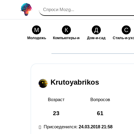
М
К
Д
С
Молодежь
Компьютеры-и-электроника
Дом-и-сад
Стиль-и-ух
И
В
Искусство-и-развлечения
Взаимоотн
Krutoyabrikos
Возраст
Вопросов
23
61
Присоеденился:
24.03.2018 21:58