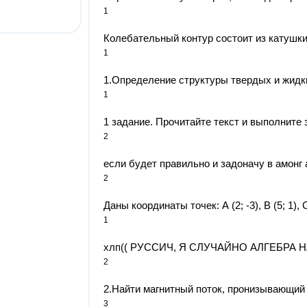
1
Колебательный контур состоит из катушки 
1
1.Определение структуры твердых и жидки
1
1 задание. Прочитайте текст и выполните з
2
если будет правильно и задоначу в амонг а
2
Даны координаты точек: А (2; -3), B (5; 1), С (
1
хлп((​ РУССИЧ, Я СЛУЧАЙНО АЛГЕБРА Н
2
2.Найти магнитный поток, пронизывающий к
3