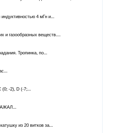
индуктивностью 4 мГн и...
х и газообразных веществ....
адания. Тропинка, по...
с...
0; -2), D (-7;...
АЖАЛ...
атушку из 20 витков за...