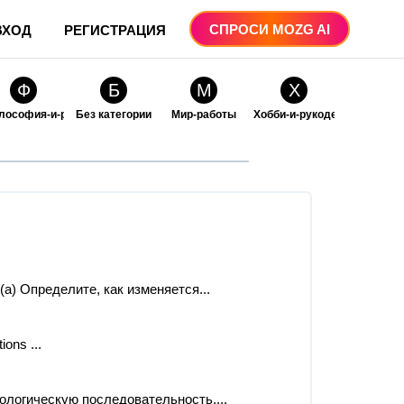
СПРОСИ MOZG AI
ВХОД
РЕГИСТРАЦИЯ
Ф
Б
М
Х
лософия-и-религия
Без категории
Мир-работы
Хобби-и-рукоделие
О
О
ые
бразование
Образование-и-коммуникации
а) Определите, как изменяется...
ons ​...
ологическую последовательность,...