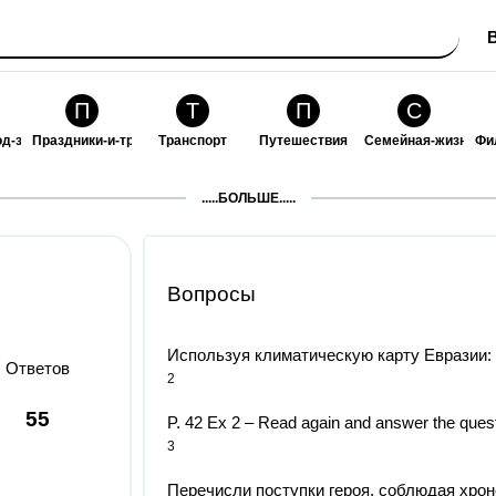
П
Т
П
С
од-за-собой
Праздники-и-традиции
Транспорт
Путешествия
Семейная-жизнь
Фи
З
К
Ф
П
.....БОЛЬШЕ.....
ошения
Здоровье
Кулинария-и-гостеприимство
Финансы-и-бизнес
Питомцы-и-животн
О
Вопросы
Используя климатическую карту Евразии: (
Ответов
2
55
P. 42 Ex 2 – Read again and answer the questi
3
Перечисли поступки героя, соблюдая хрон