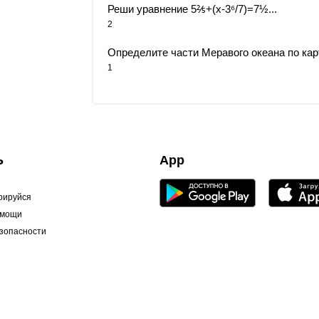
Реши уравнение 5⅖+(х-3⁶/7)=7½​...
2
Определите части Меравого океана по картин
1
Ь
App
рируйся
омощи
зопасности