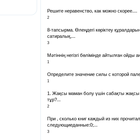
Решите неравенство, как можно скорее....
2
8-тапсырма. Өлеңдегі көріктеу құралдары
сатиралық,...
3
Мәтіннің негізгі бөлімінде айтылған ойды ан
1
Определите значение силы с которой палец
1
1. Жақсы маман болу үшін сабақты жақсы 
тұр?...
2
При , сколько книг каждый из них прочита
следующиеданные:0;...
3