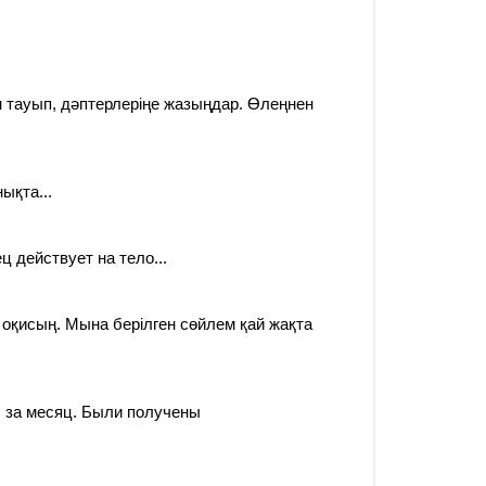
н тауып, дәптерлеріңе жазыңдар. Өлеңнен
ықта...
 действует на тело...
оқисың. Мына берілген сөйлем қай жақта
л за месяц. Были получены