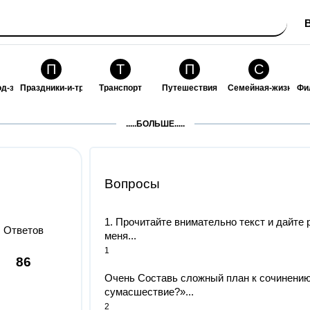
П
Т
П
С
од-за-собой
Праздники-и-традиции
Транспорт
Путешествия
Семейная-жизнь
Фи
З
К
Ф
П
.....БОЛЬШЕ.....
ошения
Здоровье
Кулинария-и-гостеприимство
Финансы-и-бизнес
Питомцы-и-животн
О
Вопросы
1. Прочитайте внимательно текст и дайте
Ответов
меня...
1
86
Очень Составь сложный план к сочинению
сумасшествие?»...
2