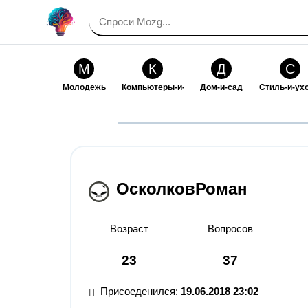
М
К
Д
С
Молодежь
Компьютеры-и-электроника
Дом-и-сад
Стиль-и-ух
И
В
Искусство-и-развлечения
Взаимоотн
ОсколковРоман
Возраст
Вопросов
23
37
Присоеденился:
19.06.2018 23:02