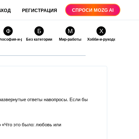
СПРОСИ MOZG AI
ВХОД
РЕГИСТРАЦИЯ
Ф
Б
М
Х
лософия-и-религия
Без категории
Мир-работы
Хобби-и-рукоделие
О
О
ые
бразование
Образование-и-коммуникации
 развернутые ответы навопросы. Если бы
 «Что это было: любовь или