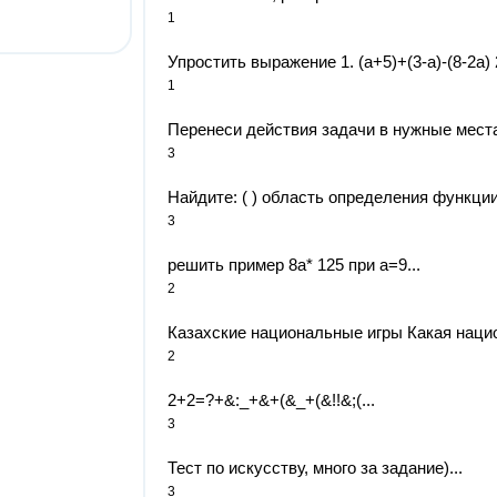
1
Упростить выражение 1. (a+5)+(3-a)-(8-2a) 2
1
Перенеси действия задачи в нужные места.​
3
Найдите: ( ) область определения функции
3
решить пример 8a* 125 при a=9...
2
Казахские национальные игры Какая нацио
2
2+2=?+&:_+&+(&_+(&!!&;(​...
3
Тест по искусству, много за задание)...
3