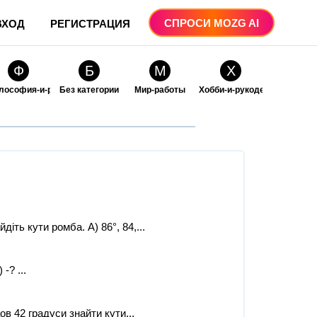
СПРОСИ MOZG AI
ВХОД
РЕГИСТРАЦИЯ
Ф
Б
М
Х
лософия-и-религия
Без категории
Мир-работы
Хобби-и-рукоделие
О
О
ые
бразование
Образование-и-коммуникации
іть кути ромба. А) 86°, 84,...
? ​...
аов 42 градуси знайти кути...