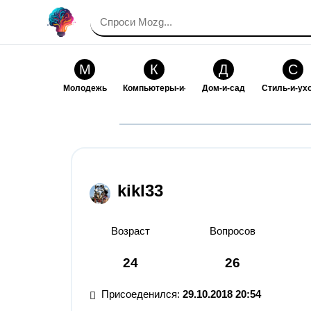
М
К
Д
С
Молодежь
Компьютеры-и-электроника
Дом-и-сад
Стиль-и-ух
И
В
Искусство-и-развлечения
Взаимоотн
kikl33
Возраст
Вопросов
24
26
Присоеденился:
29.10.2018 20:54