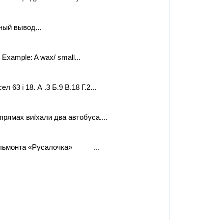
ный вывод...
. Example: A wax/ small...
63 і 18. А .3 Б.9 В.18 Г.2​...
апрямах виїхали два автобуса....
 Бальмонта «Русалочка» ...