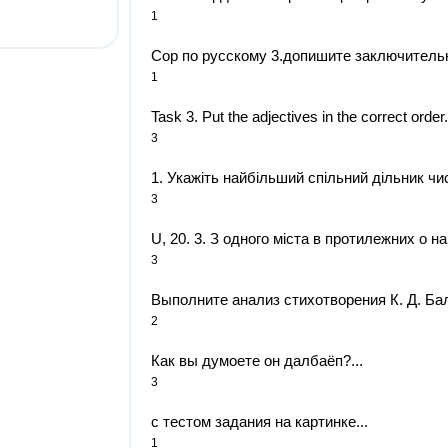
1
Сор по русскому 3.допишите заключитель
1
Task 3. Put the adjectives in the correct order
3
1. Укажіть найбільший спільний дільник чисел 
3
U, 20. 3. З одного міста в протилежних о н
3
Выполните анализ стихотворения К. Д.
2
Как вы думоете он далбаёп?​...
3
с тестом задания на картинке...
1