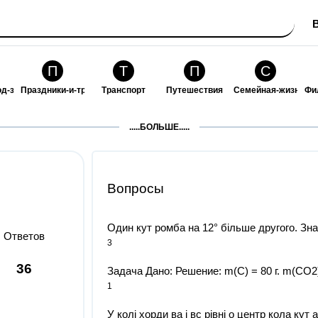
П
Т
П
С
од-за-собой
Праздники-и-традиции
Транспорт
Путешествия
Семейная-жизнь
Фи
З
К
Ф
П
.....БОЛЬШЕ.....
ошения
Здоровье
Кулинария-и-гостеприимство
Финансы-и-бизнес
Питомцы-и-животн
О
Вопросы
Один кут ромба на 12° більше другого. Знайд
Ответов
3
36
Задача Дано: Решение: m(С) = 80 г. m(CO2) -
1
У колі хорди ва і вс рівні о центр кола кут 