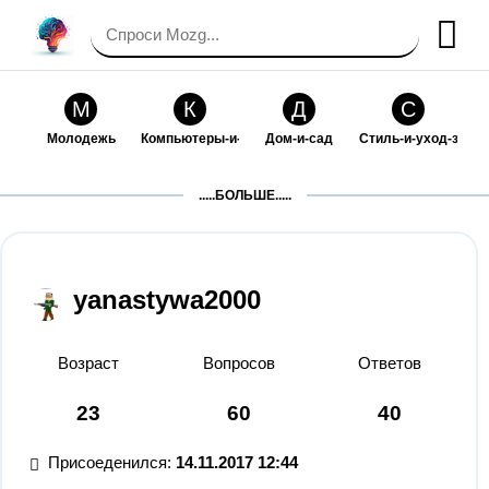
М
К
Д
С
Молодежь
Компьютеры-и-электроника
Дом-и-сад
Стиль-и-уход-за-со
П
Т
П
С
.....БОЛЬШЕ.....
Праздники-и-традиции
Транспорт
Путешествия
Семейная-жизнь
Ф
Б
М
Х
Философия-и-религия
Без категории
Мир-работы
Хобби-и-рукоделие
yanastywa2000
И
В
З
К
Искусство-и-развлечения
Взаимоотношения
Здоровье
Кулинария-и-госте
Возраст
Вопросов
Ответов
Ф
П
О
О
23
60
40
Финансы-и-бизнес
Питомцы-и-животные
Образование
Образование-и-ком
Присоеденился:
14.11.2017 12:44