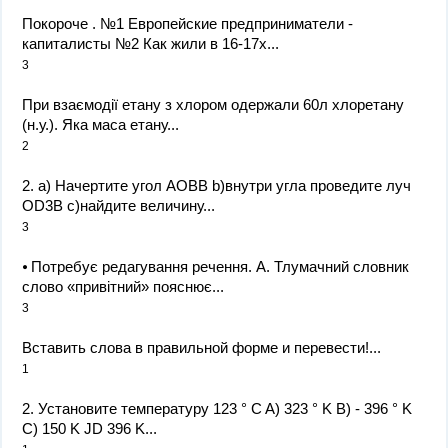
Покороче . №1 Европейские предприниматели -
капиталисты №2 Как жили в 16-17х...
3
При взаємодії етану з хлором одержали 60л хлоретану
(н.у.). Яка маса етану...
2
2. а) Начертите угол АОBB b)внутри угла проведите луч
OD3B с)найдите величину...
3
⦁ Потребує редагування речення. А. Тлумачний словник
слово «привітний» пояснює...
3
Вставить слова в правильной форме и перевести!...
1
2. Установите температуру 123 ° C A) 323 ° K B) - 396 ° K
C) 150 K JD 396 K...