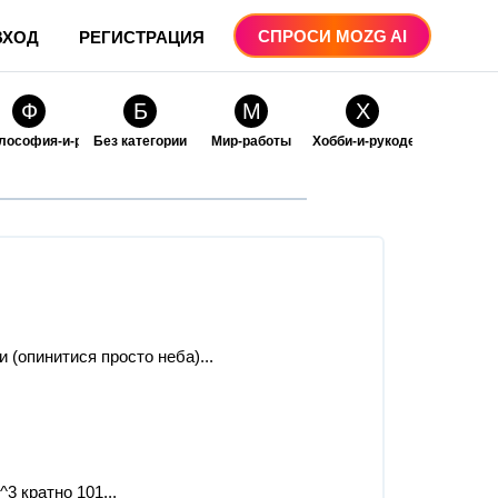
СПРОСИ MOZG AI
ВХОД
РЕГИСТРАЦИЯ
Ф
Б
М
Х
лософия-и-религия
Без категории
Мир-работы
Хобби-и-рукоделие
О
О
ые
бразование
Образование-и-коммуникации
(опинитися просто неба)...
3 кратно 101...