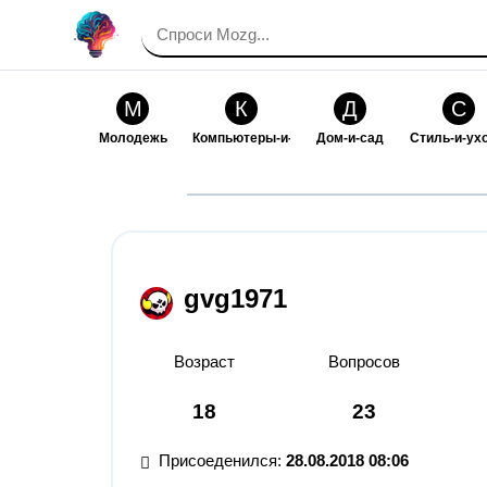
М
К
Д
С
Молодежь
Компьютеры-и-электроника
Дом-и-сад
Стиль-и-ух
И
В
Искусство-и-развлечения
Взаимоотн
gvg1971
Возраст
Вопросов
18
23
Присоеденился:
28.08.2018 08:06