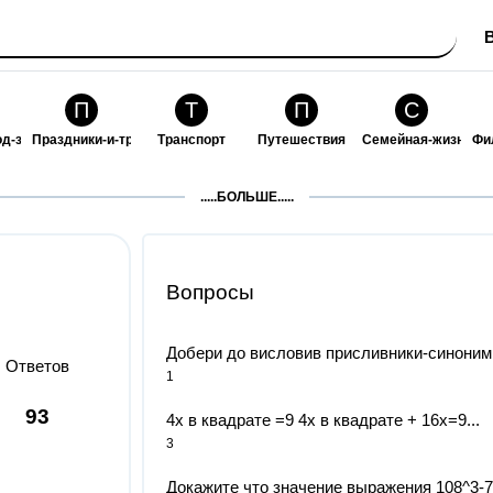
П
Т
П
С
од-за-собой
Праздники-и-традиции
Транспорт
Путешествия
Семейная-жизнь
Фи
З
К
Ф
П
.....БОЛЬШЕ.....
ошения
Здоровье
Кулинария-и-гостеприимство
Финансы-и-бизнес
Питомцы-и-животн
О
Вопросы
Добери до висловив присливники-синоними 
Ответов
1
93
4х в квадрате =9 4х в квадрате + 16х=9...
3
Докажите что значение выражения 108^3-7^