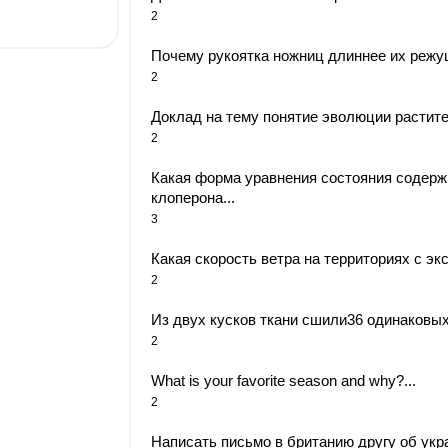
2
Почему рукоятка ножниц длиннее их режущ
2
Доклад на тему понятие эволюции растител
2
Какая форма уравнения состояния содерж
клоперона...
3
Какая скорость ветра на территориях с э
2
Из двух кусков ткани сшили36 одинаковых 
2
What is your favorite season and why?...
2
Написать письмо в британию другу об укра