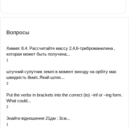
Вопросы
Химия: 8.4. Рассчитайте массу 2,4,6-триброманилина ,
которая может быть получена...
1
штучний супутник землі в момент виходу на орбіту має
швидкість 8км/с.Який шлях...
3
Put the verbs in brackets into the correct (to) –inf or –ing form.
What could...
2
Знайти відношення 21дм : 3см​...
1