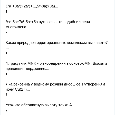
(7a³+3a²):(2a²)+(1,5⁹-9a):(3a)...
1
9a⁴-5a+7a²-5a⁴+5a нужно звести подибни члени
многочлена...
2
Какие природно-территориальные комплексы вы знаете? ​
...
1
4.Трикутник MNK - рівнобедрений з основоюMN. Вказати
правильні твердження:...
1
Яка речовина у водному розчині дисоціює з утворенням
йону Cu(2+)​...
3
Укажите абсолютную высоту точки A...
2