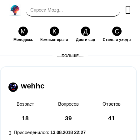
М
К
Д
С
Молодежь
Компьютеры-и-электроника
Дом-и-сад
Стиль-и-уход-за-со
П
Т
П
С
.....БОЛЬШЕ.....
Праздники-и-традиции
Транспорт
Путешествия
Семейная-жизнь
Ф
Б
М
Х
Философия-и-религия
Без категории
Мир-работы
Хобби-и-рукоделие
wehhc
И
В
З
К
Искусство-и-развлечения
Взаимоотношения
Здоровье
Кулинария-и-госте
Возраст
Вопросов
Ответов
Ф
П
О
О
18
39
41
Финансы-и-бизнес
Питомцы-и-животные
Образование
Образование-и-ком
Присоеденился:
13.08.2018 22:27