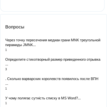
Вопросы
Через точку пересечения медиан грани MNK треугольной
пирамиды JMNK...
1
Определите стихотворный размер приведенного отрывка​
...
3
. Сколько варварских королевств появилось после ВПН ​
...
1
У чому полягає сутність списку в MS Word?...
1