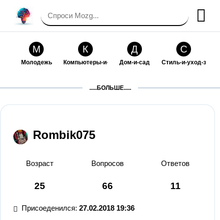
М
К
Д
С
Молодежь
Компьютеры-и-электроника
Дом-и-сад
Стиль-и-уход-за-со
П
Т
П
С
.....БОЛЬШЕ.....
Праздники-и-традиции
Транспорт
Путешествия
Семейная-жизнь
Ф
Б
М
Х
Философия-и-религия
Без категории
Мир-работы
Хобби-и-рукоделие
Rombik075
И
В
З
К
Искусство-и-развлечения
Взаимоотношения
Здоровье
Кулинария-и-госте
Возраст
Вопросов
Ответов
Ф
П
О
О
25
66
11
Финансы-и-бизнес
Питомцы-и-животные
Образование
Образование-и-ком
Присоеденился:
27.02.2018 19:36