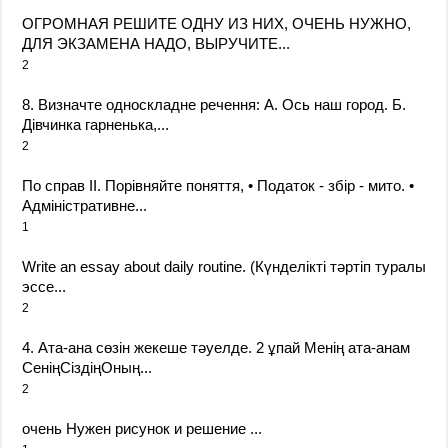
ОГРОМНАЯ РЕШИТЕ ОДНУ ИЗ НИХ, ОЧЕНЬ НУЖНО,
ДЛЯ ЭКЗАМЕНА НАДО, ВЫРУЧИТЕ...
2
8. Визначте односкладне речення: А. Ось наш город. Б.
Дівчинка гарненька,...
2
По справ II. Порівняйте поняття, • Податок - збір - мито. •
Адміністративне...
1
Write an essay about daily routine. (Күнделікті тәртіп туралы
эссе...
2
4. Ата-ана сөзін жекеше тәуелде. 2 ұпай Менің ата-анам
СеніңСіздіңОның...
2
очень Нужен рисунок и решение ​...