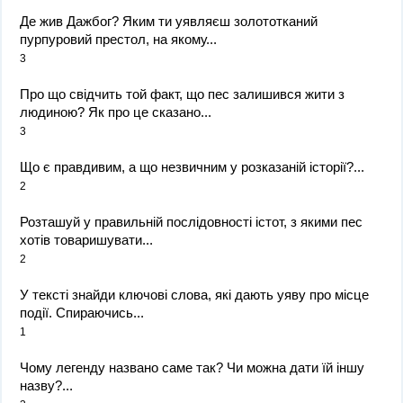
Де жив Дажбог? Яким ти уявляєш золототканий
пурпуровий престол, на якому...
3
Про що свідчить той факт, що пес залишився жити з
людиною? Як про це сказано...
3
Що є правдивим, а що незвичним у розказаній історії?...
2
Розташуй у правильній послідовності істот, з якими пес
хотів товаришувати...
2
У тексті знайди ключові слова, які дають уяву про місце
події. Спираючись...
1
Чому легенду названо саме так? Чи можна дати їй іншу
назву?...