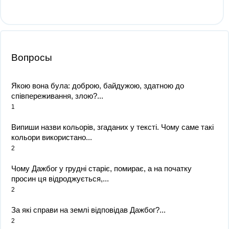
Вопросы
Якою вона була: доброю, байдужою, здатною до
співпереживання, злою?...
1
Випиши назви кольорів, згаданих у тексті. Чому саме такі
кольори використано...
2
Чому Дажбог у грудні старіє, помирає, а на початку
просин ця відроджується,...
2
За які справи на землі відповідав Дажбог?...
2