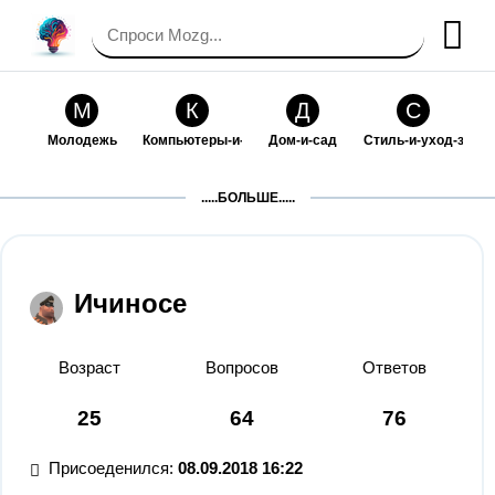
М
К
Д
С
Молодежь
Компьютеры-и-электроника
Дом-и-сад
Стиль-и-уход-за-со
П
Т
П
С
.....БОЛЬШЕ.....
Праздники-и-традиции
Транспорт
Путешествия
Семейная-жизнь
Ф
Б
М
Х
Философия-и-религия
Без категории
Мир-работы
Хобби-и-рукоделие
Ичиносе
И
В
З
К
Искусство-и-развлечения
Взаимоотношения
Здоровье
Кулинария-и-госте
Возраст
Вопросов
Ответов
Ф
П
О
О
25
64
76
Финансы-и-бизнес
Питомцы-и-животные
Образование
Образование-и-ком
Присоеденился:
08.09.2018 16:22