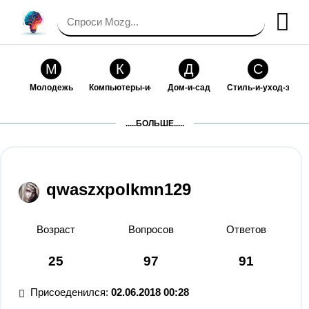
М
К
Д
С
Молодежь
Компьютеры-и-электроника
Дом-и-сад
Стиль-и-уход-за-со
П
Т
П
С
.....БОЛЬШЕ.....
Праздники-и-традиции
Транспорт
Путешествия
Семейная-жизнь
Ф
Б
М
Х
Философия-и-религия
Без категории
Мир-работы
Хобби-и-рукоделие
qwaszxpolkmn129
И
В
З
К
Искусство-и-развлечения
Взаимоотношения
Здоровье
Кулинария-и-госте
Возраст
Вопросов
Ответов
Ф
П
О
О
25
97
91
Финансы-и-бизнес
Питомцы-и-животные
Образование
Образование-и-ком
Присоеденился:
02.06.2018 00:28