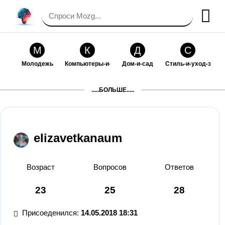
М
К
Д
С
Молодежь
Компьютеры-и-электроника
Дом-и-сад
Стиль-и-уход-за-со
П
Т
П
С
.....БОЛЬШЕ.....
Праздники-и-традиции
Транспорт
Путешествия
Семейная-жизнь
Ф
Б
М
Х
Философия-и-религия
Без категории
Мир-работы
Хобби-и-рукоделие
elizavetkanaum
И
В
З
К
Искусство-и-развлечения
Взаимоотношения
Здоровье
Кулинария-и-госте
Возраст
Вопросов
Ответов
Ф
П
О
О
23
25
28
Финансы-и-бизнес
Питомцы-и-животные
Образование
Образование-и-ком
Присоеденился:
14.05.2018 18:31