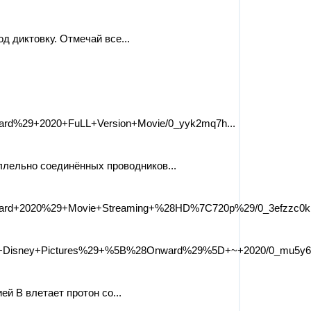
д диктовку. Отмечай все...
ward%29+2020+FuLL+Version+Movie/0_yyk2mq7h...
аллельно соединённых проводников...
nward+2020%29+Movie+Streaming+%28HD%7C720p%29/0_3efzzc0k.
alt+Disney+Pictures%29+%5B%28Onward%29%5D+~+2020/0_mu5y6q
ей В влетает протон со...