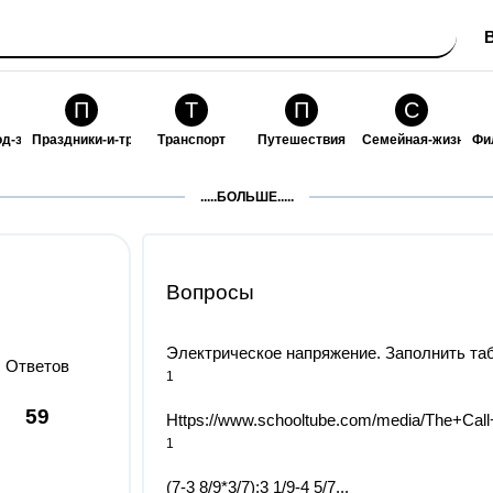
П
Т
П
С
од-за-собой
Праздники-и-традиции
Транспорт
Путешествия
Семейная-жизнь
Фи
З
К
Ф
П
.....БОЛЬШЕ.....
ошения
Здоровье
Кулинария-и-гостеприимство
Финансы-и-бизнес
Питомцы-и-животн
О
Вопросы
Электрическое напряжение. Заполнить табл
Ответов
1
59
Https://www.schooltube.com/media/The+
1
(7-3 8/9*3/7):3 1/9-4 5/7​...