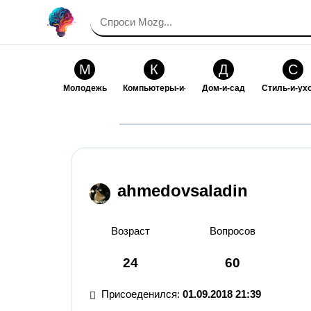
М
К
Д
С
Молодежь
Компьютеры-и-электроника
Дом-и-сад
Стиль-и-ух
И
В
Искусство-и-развлечения
Взаимоотн
ahmedovsaladin
Возраст
Вопросов
24
60
Присоеденился:
01.09.2018 21:39