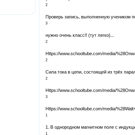
2
Проверь запись, выполненную учеником по
3
нужно очень класс!! (тут легко)...
2
Https://www.schooltube.com/media/%28On
2
Сила тока в цепи, состоящей из трёх пар
2
Https://www.schooltube.com/media/%28O
3
Https://www.schooltube.com/media/%28W
1
1. В однородном магнитном поле с индукци
1