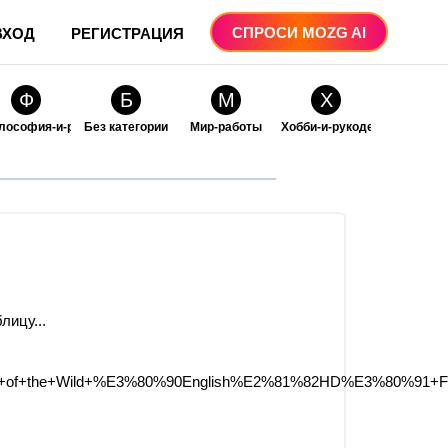
СПРОСИ MOZG AI
ВХОД
РЕГИСТРАЦИЯ
Ф
Б
М
Х
лософия-и-религия
Без категории
Мир-работы
Хобби-и-рукоделие
О
О
ые
бразование
Образование-и-коммуникации
ицу​...
Call+of+the+Wild+%E3%80%90English%E2%81%82HD%E3%80%91+Ful