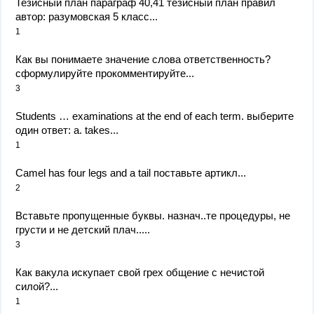
Тезисный план параграф 40,41 тезисный план правил
автор: разумовская 5 класс...
1
Как вы понимаете значение слова ответственность?
сформулируйте прокомментируйте...
3
Students … examinations at the end of each term. выберите
один ответ: a. takes...
1
Camel has four legs and a tail поставьте артикл...
2
Вставьте пропущенные буквы. назнач..те процедуры, не
грусти и не детский плач.....
3
Как вакула искупает свой грех общение с нечистой
силой?...
1