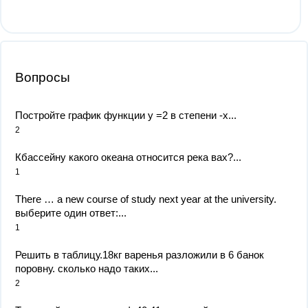
Вопросы
Постройте график функции у =2 в степени -х...
2
Кбассейну какого океана относится река вах?...
1
There … a new course of study next year at the university.
выберите один ответ:...
1
Решить в таблицу.18кг варенья разложили в 6 банок
поровну. сколько надо таких...
2