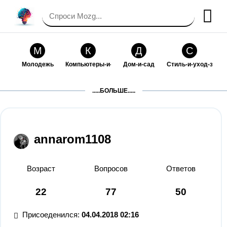
М
К
Д
С
Молодежь
Компьютеры-и-электроника
Дом-и-сад
Стиль-и-уход-за-со
П
Т
П
С
.....БОЛЬШЕ.....
Праздники-и-традиции
Транспорт
Путешествия
Семейная-жизнь
Ф
Б
М
Х
Философия-и-религия
Без категории
Мир-работы
Хобби-и-рукоделие
annarom1108
И
В
З
К
Искусство-и-развлечения
Взаимоотношения
Здоровье
Кулинария-и-госте
Возраст
Вопросов
Ответов
Ф
П
О
О
22
77
50
Финансы-и-бизнес
Питомцы-и-животные
Образование
Образование-и-ком
Присоеденился:
04.04.2018 02:16