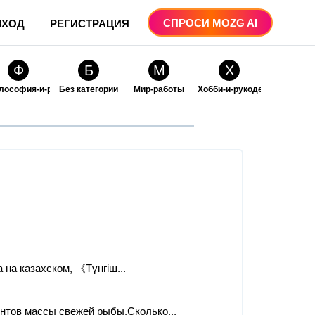
СПРОСИ MOZG AI
ВХОД
РЕГИСТРАЦИЯ
Ф
Б
М
Х
лософия-и-религия
Без категории
Мир-работы
Хобби-и-рукоделие
О
О
ые
бразование
Образование-и-коммуникации
 на казахском, 《Түнгіш...
нтов массы свежей рыбы.Сколько...