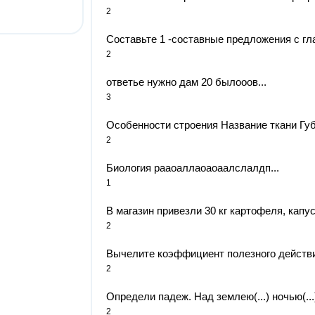
2
Составьте 1 -составные предложения с г
2
ответье нужно дам 20 былооов...
3
Особенности строения Название ткани Губ
2
Биология рааоаллаоаоаалслалдп...
1
В магазин привезли 30 кг картофеля, капус
2
Вычелите коэффициент полезного действия
2
Определи падеж. Над землею(...) ночью(...)п
2