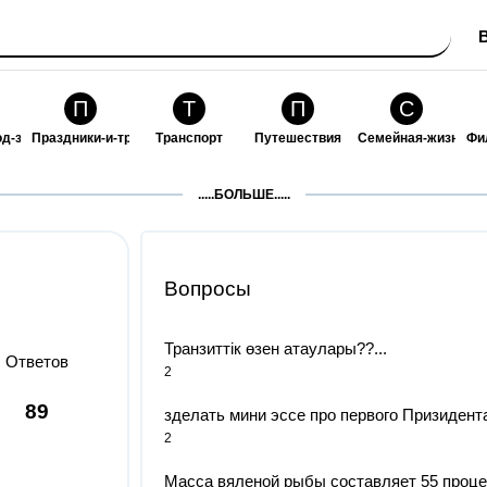
П
Т
П
С
од-за-собой
Праздники-и-традиции
Транспорт
Путешествия
Семейная-жизнь
Фи
З
К
Ф
П
.....БОЛЬШЕ.....
ошения
Здоровье
Кулинария-и-гостеприимство
Финансы-и-бизнес
Питомцы-и-животн
О
Вопросы
Транзиттік өзен атаулары??...
Ответов
2
89
зделать мини эссе про первого Призидента
2
Масса вяленой рыбы составляет 55 проце