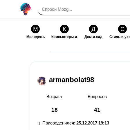
М
К
Д
С
Молодежь
Компьютеры-и-электроника
Дом-и-сад
Стиль-и-ух
И
В
Искусство-и-развлечения
Взаимоотн
armanbolat98
Возраст
Вопросов
18
41
Присоеденился:
25.12.2017 19:13