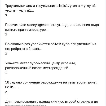
Треугольник авс и треугольник а1в1с1, угол а = углу а1
угол в = углу в1...
3
Рассчитайте массу древесного угля для плавления льда
взятого при температуре...
3
Во сколько раз увеличется объем куба при увеличения
его ребра а) в 2 раза...
3
Укажите металлургический центр украины,
расположенный возле месторождений...
1
50 . нужно сочинение рассуждение на тему воспитание .
не из !...
2
Для премирования страниц книги со второй страницы до