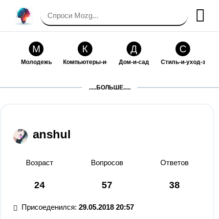
М
К
Д
С
Молодежь
Компьютеры-и-электроника
Дом-и-сад
Стиль-и-уход-за-со
П
Т
П
С
.....БОЛЬШЕ.....
Праздники-и-традиции
Транспорт
Путешествия
Семейная-жизнь
Ф
Б
М
Х
Философия-и-религия
Без категории
Мир-работы
Хобби-и-рукоделие
anshul
И
В
З
К
Искусство-и-развлечения
Взаимоотношения
Здоровье
Кулинария-и-госте
Возраст
Вопросов
Ответов
Ф
П
О
О
24
57
38
Финансы-и-бизнес
Питомцы-и-животные
Образование
Образование-и-ком
Присоеденился:
29.05.2018 20:57