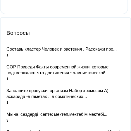
Вопросы
Составь кластер Человек и растения . Расскажи про​...
1
СОР Приведи Факты современной жизни, которые
подтверждают что достижения эллинистической...
1
Заполните пропуски. организм Набор хромосом А)
аскарида -в гаметах .. в соматических...
1
Мына сөздерді септе: мектеп,мектебім,мектебі​...
3