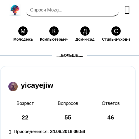
М
К
Д
С
Молодежь
Компьютеры-и-электроника
Дом-и-сад
Стиль-и-уход-за-со
П
Т
П
С
.....БОЛЬШЕ.....
Праздники-и-традиции
Транспорт
Путешествия
Семейная-жизнь
Ф
Б
М
Х
Философия-и-религия
Без категории
Мир-работы
Хобби-и-рукоделие
yicayejiw
И
В
З
К
Искусство-и-развлечения
Взаимоотношения
Здоровье
Кулинария-и-госте
Возраст
Вопросов
Ответов
Ф
П
О
О
22
55
46
Финансы-и-бизнес
Питомцы-и-животные
Образование
Образование-и-ком
Присоеденился:
24.06.2018 06:58