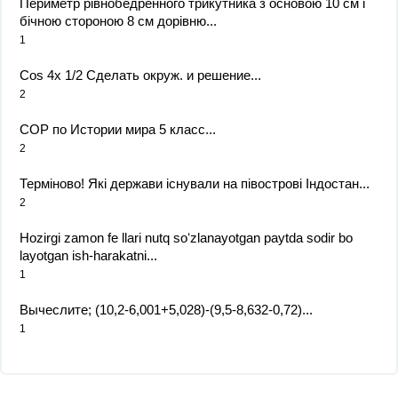
Периметр рівнобедренного трикутника з основою 10 см і
бічною стороною 8 см дорівню...
1
Cos 4x 1/2 Сделать окруж. и решение...
2
СОР по Истории мира 5 класс...
2
Терміново! Які держави існували на півострові Індостан...
2
Hozirgi zamon fe llari nutq soʻzlanayotgan paytda sodir bo
layotgan ish-harakatni...
1
Вычеслите; (10,2-6,001+5,028)-(9,5-8,632-0,72)​...
1