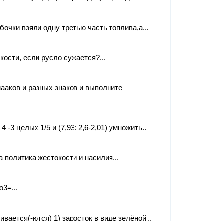
бочки взяли одну третью часть топлива,а...
ости, если русло сужается?...
ааков и разных знаков и выполните
4 -3 целых 1/5 и (7,93: 2,6-2,01) умножить...
 политика жестокости и насилия...
3=...
вается(-ются) 1) заросток в виде зелёной...