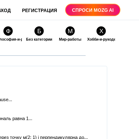
СПРОСИ MOZG AI
ВХОД
РЕГИСТРАЦИЯ
Ф
Б
М
Х
лософия-и-религия
Без категории
Мир-работы
Хобби-и-рукоделие
О
О
ые
бразование
Образование-и-коммуникации
use...
наль равна 1...
рез точку м(2; 1) і перпендикулярна до...