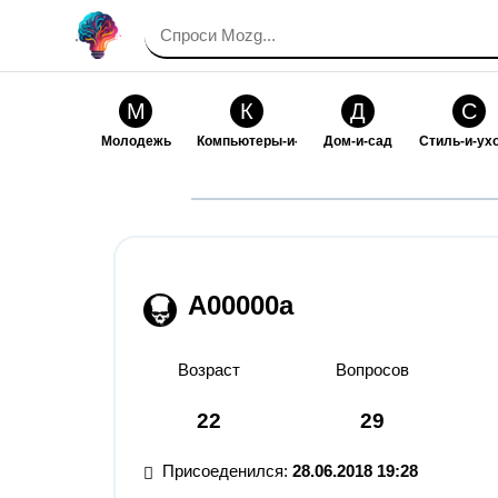
М
К
Д
С
Молодежь
Компьютеры-и-электроника
Дом-и-сад
Стиль-и-ух
И
В
Искусство-и-развлечения
Взаимоотн
А00000а
Возраст
Вопросов
22
29
Присоеденился:
28.06.2018 19:28