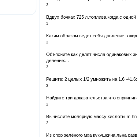
3
Вдвух бочках 725 л.топлива.когда с одной 
1
Каким образом ведет себя давление в жидк
2
Объясните как делят числа одинаковых зн
деление:...
3
Решите: 2 целых 1/2 умножить на 1,6 -41,6: 
3
Найдите три доказательства что опричнина
2
Вычислите молярную массу кислоты m hno
2
Из спор зелёного мха кукушкина льна разви