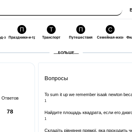
П
Т
П
С
од-за-собой
Праздники-и-традиции
Транспорт
Путешествия
Семейная-жизнь
Фи
З
К
Ф
П
.....БОЛЬШЕ.....
ошения
Здоровье
Кулинария-и-гостеприимство
Финансы-и-бизнес
Питомцы-и-животн
О
Вопросы
To sum it up we remember isaak newton beca
Ответов
1
78
Найдите площадь квадрата, если его диаго
1
Складіть рівняння прямої, яка проходить че