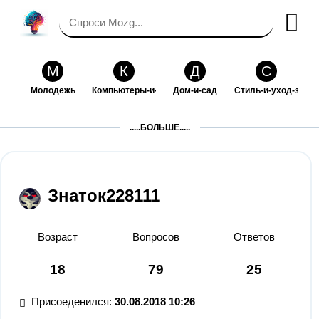
М
К
Д
С
Молодежь
Компьютеры-и-электроника
Дом-и-сад
Стиль-и-уход-за-со
П
Т
П
С
.....БОЛЬШЕ.....
Праздники-и-традиции
Транспорт
Путешествия
Семейная-жизнь
Ф
Б
М
Х
Философия-и-религия
Без категории
Мир-работы
Хобби-и-рукоделие
Знаток228111
И
В
З
К
Искусство-и-развлечения
Взаимоотношения
Здоровье
Кулинария-и-госте
Возраст
Вопросов
Ответов
Ф
П
О
О
18
79
25
Финансы-и-бизнес
Питомцы-и-животные
Образование
Образование-и-ком
Присоеденился:
30.08.2018 10:26