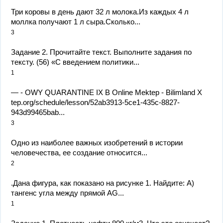
Три коровы в день дают 32 л молока.Из каждых 4 л
моллка получают 1 л сыра.Сколько...
3
Задание 2. Прочитайте текст. Выполните задания по
тексту. (56) «С введением политики...
1
— - OWY QUARANTINE IX B Online Mektep - Bilimland X
tep.org/schedule/lesson/52ab3913-5се1-435c-8827-
943d99465bab...
3
Одно из наиболее важных изобретений в истории
человечества, ее создание относится...
2
.Дана фигура, как показано на рисунке 1. Найдите: А)
тангенс угла между прямой AG...
1