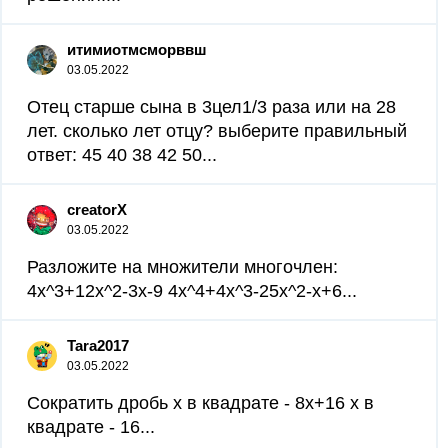
итимиотмсморввш
03.05.2022
Отец старше сына в 3цел1/3 раза или на 28
лет. сколько лет отцу? выберите правильный
ответ: 45 40 38 42 50...
creatorX
03.05.2022
Разложите на множители многочлен:
4х^3+12х^2-3x-9 4x^4+4x^3-25x^2-x+6...
Tara2017
03.05.2022
Сократить дробь х в квадрате - 8х+16 х в
квадрате - 16...