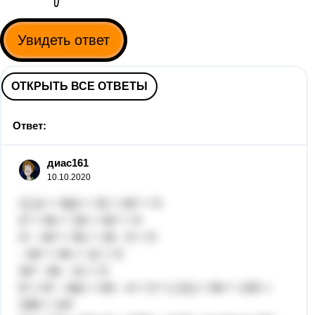
Увидеть ответ
ОТКРЫТЬ ВСЕ ОТВЕТЫ
Ответ:
диас161
10.10.2020
1) (x + 4)(x + 4) = 4x² + 5
x² + 8x + 16 = 4x² + 5
x² - 4x² + 8x + 16 - 5 = 0
- 3x² + 8x + 11 = 0
3x² - 8x - 11 = 0
D = b² - 4ac = 64 - 4 × 3 × (-11) = 64 + 132 =
196 = 14²