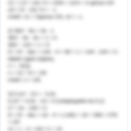
x1 = ( 8 + 14) / 6 = 22/6 = 11/3 = 3 целых 2/3
x2= ( 8 - 14) / 6 = - 1
ответ: x1 = 3целых 2/3, x2 =- 1.
2) 36x² - 9x = 3x - 1
36x² - 9x - 3x + 1 = 0
36x² - 12x + 1 = 0
D = b² - 4ac = 144 - 4 × 36 × 1 = 144 - 144 = 0 -
имеет один корень.
x = - b/2a
x = 12 / 72 = 1/6
ответ: x = 1/6.
3) 0,1x² - 14 = - 0,4x
0,1x² + 0,4x - 14 = 0 (сокращаем на 0,1):
x² + 4x - 140 = 0
D = b² - 4ac = 16 - 4 × (-140) = 16 + 560 = 576
= 24²
x1 = ( - 4 + 24) / 2 = 10