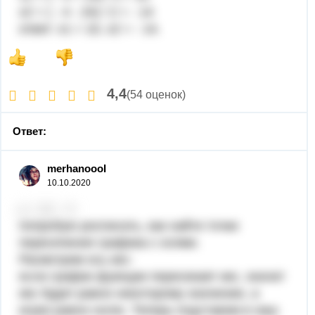
x2 = ( - 4 - 24) / 2 = - 14
ответ: x1 = 10, x2 = - 14.
4,4
(54 оценок)
Ответ:
merhanoooI
10.10.2020
попробую росписать, как найти точки
пересечения графика с осями.
Расмотрим ось икс:
если график фуекции пересекает икс, значит
икс будет равно некоторому значению, а
игрек равно нолю. Теперь подставим в наш