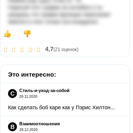
Иммем еще одну точку (0; -4)
Нарисуй этот график на онлайне и ты
увидишь что график функции пересекает
именно в этих точках оси координат.
4,7
(21 оценок)
Это интересно:
Стиль-и-уход-за-собой
С
26.11.2020
Как сделать боб каре как у Пэрис Хилтон...
Взаимоотношения
В
29.12.2020