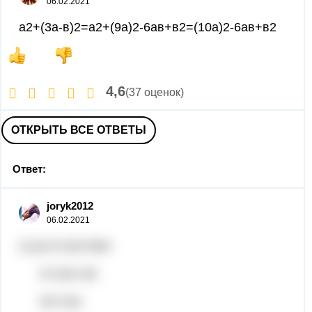
06.02.2021
а2+(3а-в)2=а2+(9а)2-6ав+в2=(10а)2-6ав+в2
4,6
(37 оценок)
ОТКРЫТЬ ВСЕ ОТВЕТЫ
Ответ:
joryk2012
06.02.2021
1) a) 4+12x+9x2
4+12x+18
22+12x