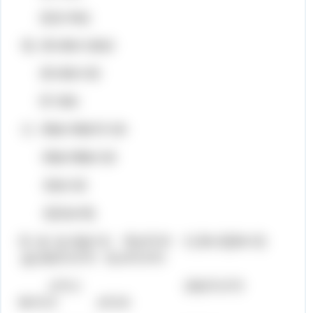
2(11+6x)
б) 25-40х+16х2
25-40х+32
57-40х
г) -56а+49а*2+16
-56а+98а+16
42а+16
2(21а+8)
2) a) (y-1)(y+1) б) p^2-9 г) (3x-2)(3x+2)
д) (3x)^2-2^2 е) a^2-3^2
y^2-1 (3x)^2-2^2
9x^2-4 a^2-9