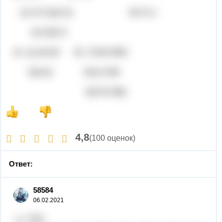
в) 4^2-(5y^2) 9x^2-4
16-25y^2
4) a) a3-b3 б) 27a3+8b3
3(a-b) 81a+24b
3(27a+8b)
4,8
(100 оценок)
Ответ:
58584
06.02.2021
y = f(x)