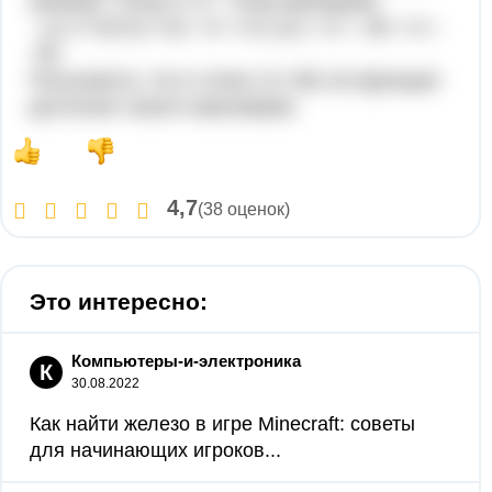
убывает. Точка x=-5 - точка минимума.
y=(-7+5)^2(-7-5) + 9 = 4*(-12) + 9 = -48 + 9 =
-39
Получается, что в точке (-5;-39) эта функция
достигает своего максимума.
4,7
(38 оценок)
Это интересно:
Компьютеры-и-электроника
К
30.08.2022
Как найти железо в игре Minecraft: советы
для начинающих игроков...