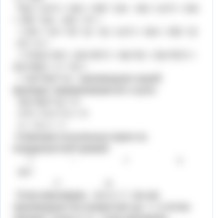
f'(x) = (x^2 + 10x + 25)' * (2x - 10) + (x^2 + 10x
+ 25) * (2x - 10)' + 9' =
= (2x + 10 + 0) * (2 - 0) + (x^2 + 10x + 25) * (2
- 0) + 0 =
= 2*(2x+10) + 2(x+5)^2 = 4(x+5) + 2(x+5)^2 =
2(x+5)(2 + x + 5) =
= 2(x+5)(7+x) - производная нашей
функции, приравниваем её к нулю:
2(x+5)(7+x) = 0
x+5 = 0 и 7+x = 0
x = -5 x = -7
Отмечаем полученные корни на
координантной прямой:
+ - + x
оо>
-7 -5
Точка максимума - это x=-7, так как
производная f'(x) возрастает до -7, а потом