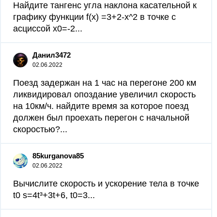
Найдите тангенс угла наклона касательной к
графику функции f(x) =3+2-x^2 в точке с
асциссой x0=-2...
Данил3472
02.06.2022
Поезд задержан на 1 час на перегоне 200 км
ликвидировал опоздание увеличил скорость
на 10км/ч. найдите время за которое поезд
должен был проехать перегон с начальной
скоростью?...
85kurganova85
02.06.2022
Вычислите скорость и ускорение тела в точке
t0 s=4t³+3t+6, t0=3...