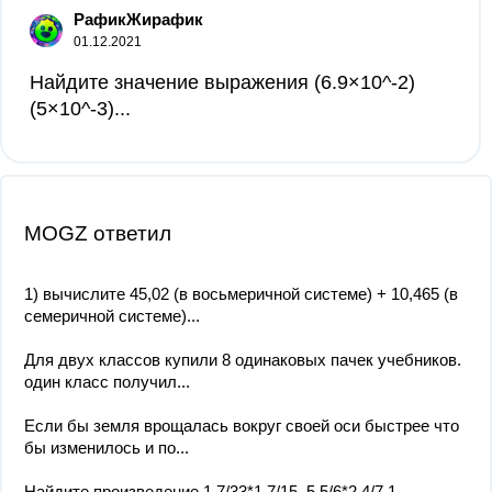
РафикЖирафик
01.12.2021
Найдите значение выражения (6.9×10^-2)
(5×10^-3)...
MOGZ ответил
1) вычислите 45,02 (в восьмеричной системе) + 10,465 (в
семеричной системе)...
Для двух классов купили 8 одинаковых пачек учебников.
один класс получил...
Если бы земля врощалась вокруг своей оси быстрее что
бы изменилось и по...
Найдите произведение 1 7/33*1 7/15, 5 5/6*2 4/7,1