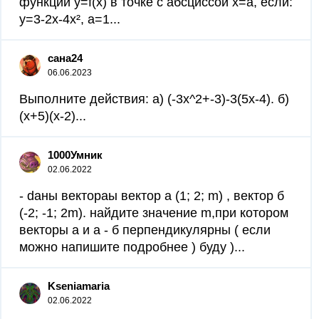
функции y=f(x) в точке с абсциссой x=a, если:
y=3-2x-4x², a=1...
сана24
06.06.2023
Выполните действия: а) (-3x^2+-3)-3(5x-4). б)
(x+5)(x-2)...
1000Умник
02.06.2022
- dаны вектораы вектор а (1; 2; m) , вектор б
(-2; -1; 2m). найдите значение m,при котором
векторы а и а - б перпендикулярны ( если
можно напишите подробнее ) буду )...
Kseniamaria
02.06.2022