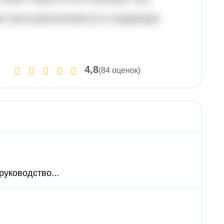
ия числа располагаются в следующем
4,8
(84 оценок)
руководство...