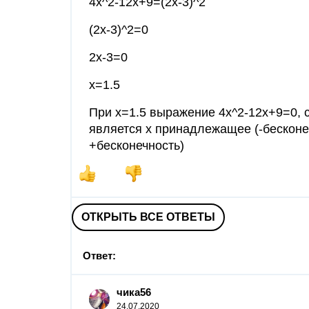
4x^2-12x+9=(2x-3)^2
(2x-3)^2=0
2x-3=0
x=1.5
При х=1.5 выражение 4x^2-12x+9=0,
является х принадлежащее (-бесконеч
+бесконечность)
ОТКРЫТЬ ВСЕ ОТВЕТЫ
Ответ:
чика56
24.07.2020