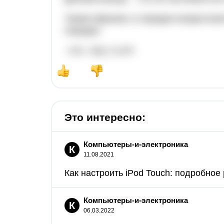
Таким образом, в порядке возрастан
порядке:
-√14; -3(1); 3,147.
Это интересно:
Компьютеры-и-электроника
К
11.08.2021
Как настроить iPod Touch: подробное 
Компьютеры-и-электроника
К
06.03.2022