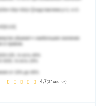
)/20x+20y+20z)=║подставляем y=1; x=2-
z∈[0;1/2]
ежутке убывает⇒ наибольшее значение
е в правом.
/20=2/5, то есть 40%
2=3/20, то есть 15%
иния от 15% до 40%
4,7
(37 оценок)