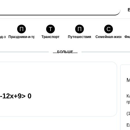
П
Т
П
С
од-за-собой
Праздники-и-традиции
Транспорт
Путешествия
Семейная-жизнь
Фи
З
К
Ф
П
.....БОЛЬШЕ.....
ошения
Здоровье
Кулинария-и-гостеприимство
Финансы-и-бизнес
Питомцы-и-животн
О
M
-12х+9> 0
К
г
(
Е