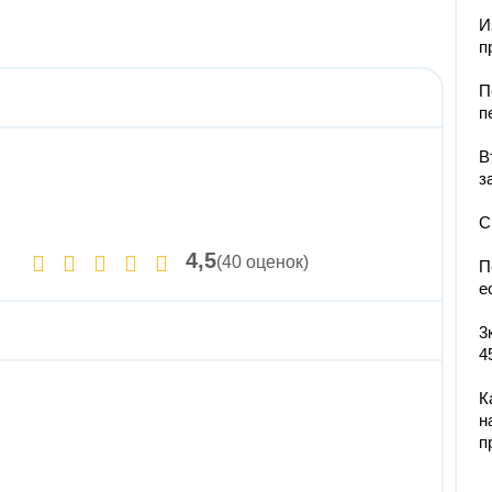
И
п
П
п
В
з
С
4,5
(40 оценок)
П
е
3
4
К
н
п