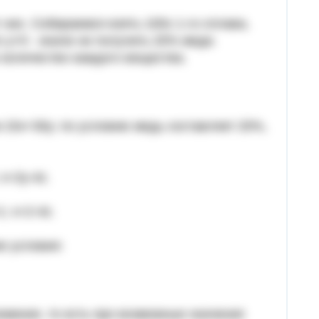
них. Собираемся взять 100x 1-го сплава,
то y>0 - иначе не получить 20% меди.
ю количество каждого вещества.
м 15x+30y; по условию медь составляет 20%,
x=2y-4z.
; x=2-4z.
е условия:
миния, то есть про возможные значения