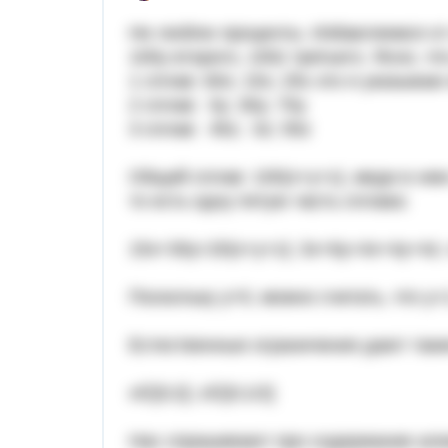
Не люблю проценты. Избавляемся от 
100y второго, 100z третьего. Ясно, ч
1 сплав: 60x; 15x; 25x это я указыва
2 сплав: 0y; 30y; 70y
3 сплав: 45z; 0z; 55z
Общий сплав: 100(x+y+z), меди в не
то есть одну пятую часть сплава:
15x+30y=20(x+y+z); 3x+6y=4x+4y+4z; 
Поскольку y>0, можно считать, что y=1
Естественные ограничения дают таки
x∈[0;2]; z∈[0;1/2]
Нас спрашивают про содержание алю