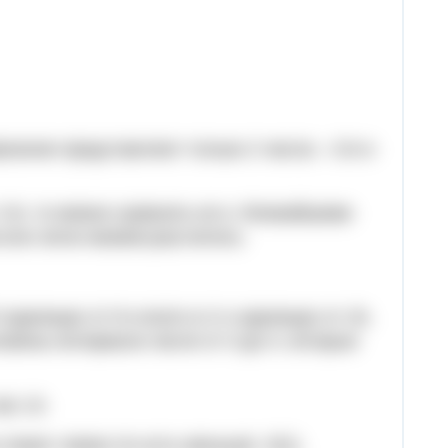
внения представляют только 2 числа: -√14 и
√14, то можно сравнить его с ближайшими
 или легко можем рассчитать.
 единицах от 9 и всего в 2-х единицах от 16,
ловины интервала числе от 3 до 4, которые
ас 14.
лежит левее (то есть меньше) -3(1).