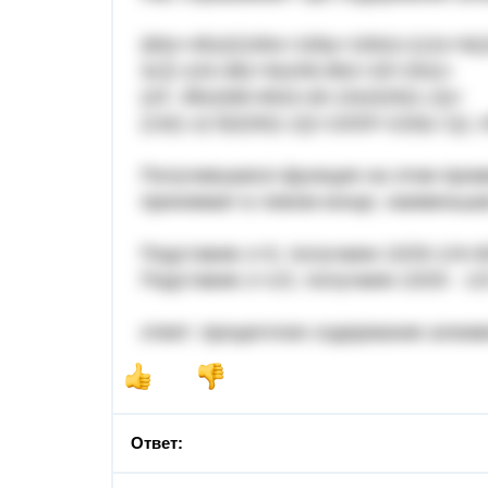
(60x+45z)/(100x+100y+100z)=(12x+9z
4z║=(24-48z+9z)/40-80z+20+20z)=
(24 -39z)/(60-60z)=(8-13z)/(20(1-z))=
(13(1-z)-5)/(20(1-z))=13/20+1/(4(z-1)); 
Получившаяся функция на этом пром
принимает в левом конце, наименьше
Подставив z=0, получаем 13/20-1/4=8
Подставив z=1/2, получаем 13/20 - 1/
ответ: процентное содержание алюм
Ответ: