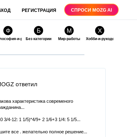
СПРОСИ MOZG AI
ВХОД
РЕГИСТРАЦИЯ
Ф
Б
М
Х
лософия-и-религия
Без категории
Мир-работы
Хобби-и-рукоделие
О
О
ые
бразование
Образование-и-коммуникации
OGZ ответил
акова характеристика современого
ражданина...
10 3/4-12: 1 1/5)*4/9+ 2 1/6+3 1/4: 5 1/5...
шите все . желательно полное решение...