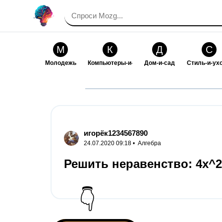
М
К
Д
С
Молодежь
Компьютеры-и-электроника
Дом-и-сад
Стиль-и-ух
И
В
Искусство-и-развлечения
Взаимоотн
игорёк1234567890
24.07.2020 09:18 •
Алгебра
Решить неравенство: 4х^2
👇