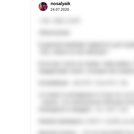
nosalyaik
24.07.2020
-√14; -3(1); 3,147.
Объяснение:
В данном примере трудность для сра
-3(1). Какое из них меньше?
Если мы точно не знаем, чему равен 
квадратами чисел, которые мы знаем
Ближайшие - это 3^2 = 9 и 4^2 = 16.
14 лежит в интервале от 9 до 16, но 5
- значит, √14 значительно больше по
возводили в квадрат, т.е. √14 > 3,5.
Можем проверить: 3,5^2 = 12,25, а у н
Делаем вывод: - √14 на числовой оси 