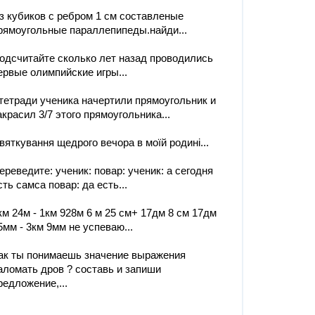
з кубиков с ребром 1 см составленые
рямоугольные параллепипеды.найди...
одсчитайте сколько лет назад проводились
ервые олимпийские игры...
тетради ученика начертили прямоугольник и
акрасил 3/7 этого прямоугольника...
вяткування щедрого вечора в моїй родині...
ереведите: ученик: повар: ученик: а сегодня
сть самса повар: да есть...
км 24м - 1км 928м 6 м 25 см+ 17дм 8 см 17дм
5мм - 3км 9мм не успеваю...
ак ты понимаешь значение выражения
аломать дров ? составь и запиши
редложение,...