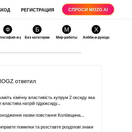
СПРОСИ MOZG AI
ВХОД
РЕГИСТРАЦИЯ
Ф
Б
М
Х
лософия-и-религия
Без категории
Мир-работы
Хобби-и-рукоделие
О
О
ые
бразование
Образование-и-коммуникации
OGZ ответил
кажіть хімічну властивість купрум 2 оксиду яка
е властива натрій гідроксиду​...
оходження назви повстання Коліївщина...
иправте помилки та розставте розділові знаки