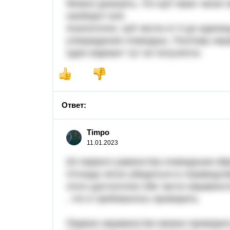
Можно доказать, что куб таких чисел
наоборот всё.
Аналогично, куб числа от 0 до едини
утверждения очевидны. Поэтому нера
один вариант тут не получится.
Ответ:
Timpo
11.01.2023
Из первого равенства очевидным об
Отсюда легко убедиться в справедли
этого достаточно обе части неравен
, что и требовалось проверить.
Первое неравенство можно проверит