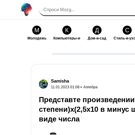
М
К
Д
С
Молодежь
Компьютеры-и-электроника
Дом-и-сад
Стиль-и-ух
И
В
Искусство-и-развлечения
Взаимоотн
Samisha
11.01.2023 01:08 •
Алгебра
Представте произведении(
степени)х(2,5х10 в минус
виде числа