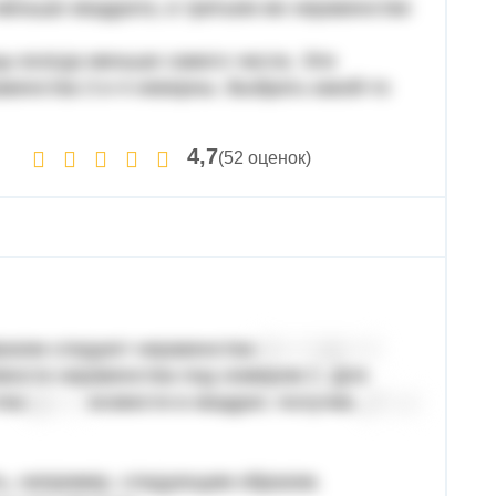
 меньше квадрата, в третьем же неравенстве
цы всегда меньше самого числа. Эти
венства 3 и 4 неверны. Выбрать какой-то
4,7
(52 оценок)
разом следуют неравенства
вости неравенства под номером 2. Для
ства
возвести в квадрат, получив,
ь, например, следующим образом.