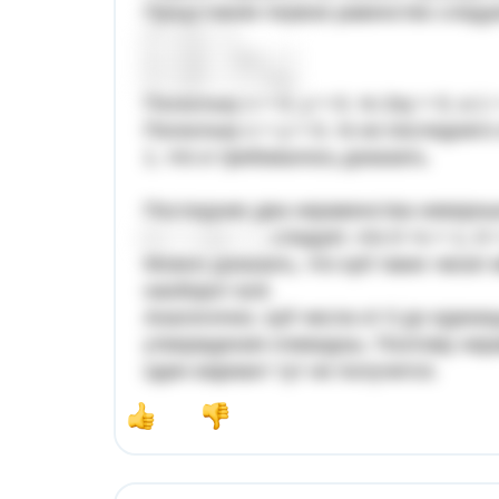
Представим первое равенство след
Поскольку x > 0, y > 0, то 2xy > 0, а 1
Поскольку x + y > 0, то из последнег
1, что и требовалось доказать.
Последние два неравенства неверные
, следует, что 0 <x < 1, 0 
Можно доказать, что куб таких чисел
наоборот всё.
Аналогично, куб числа от 0 до едини
утверждения очевидны. Поэтому нера
один вариант тут не получится.