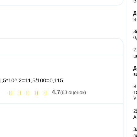
В
Д
и
З
0,
2
ш
Д
в
1,5*10^-2=11,5/100=0,115
В
4,7
(63 оценок)
Т
У
2
А
З
п