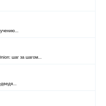
учению...
nion: шаг за шагом...
дведя...