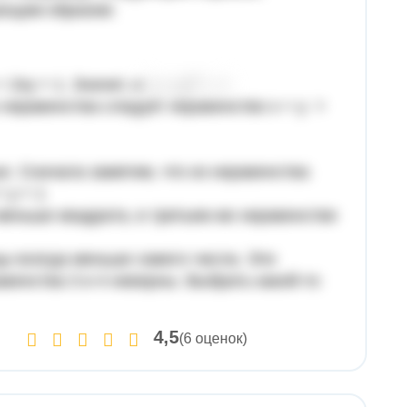
ующим образом:
 + 2xy > 1. Значит, и
о неравенства следует неравенство x + y >
. Сначала заметим, что из неравенства
< y < 1
 меньше квадрата, в третьем же неравенстве
цы всегда меньше самого числа. Эти
венства 3 и 4 неверны. Выбрать какой-то
4,5
(6 оценок)