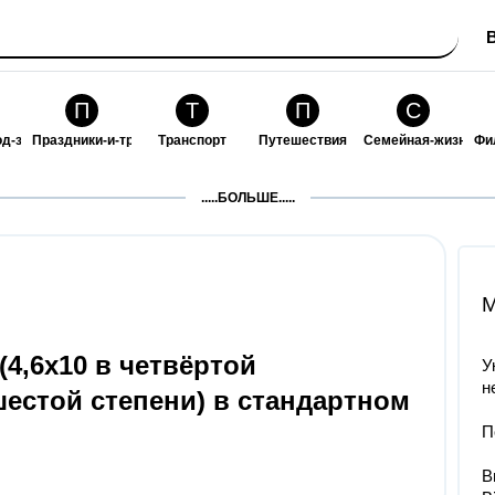
П
Т
П
С
од-за-собой
Праздники-и-традиции
Транспорт
Путешествия
Семейная-жизнь
Фи
З
К
Ф
П
.....БОЛЬШЕ.....
ошения
Здоровье
Кулинария-и-гостеприимство
Финансы-и-бизнес
Питомцы-и-животн
О
M
4,6х10 в четвёртой
У
н
 шестой степени) в стандартном
П
В