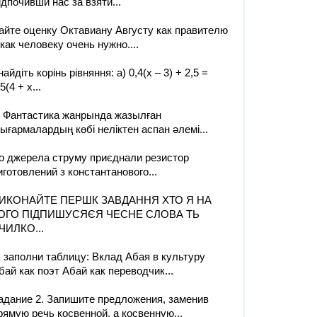
ідпочивши нас за взяти...
айте оценку Октавиану Августу как правителю
 как человеку очень нужно....
найдіть корінь рівняння: а) 0,4(х – 3) + 2,5 =
5(4 + х...
. Фантастика жанрында жазылған
ығармалардың көбі неліктен аспан әлемі...
о джерела струму приєднали резистор
иготовлений з константанового...
ИКОНАЙТЕ ПЕРШК ЗАВДАННЯ ХТО Я НА
ОГО ПІДПИШУСЯЄЯ ЧЕСНЕ СЛОВА ТЬ
ЧИЛКО...
) заполни таблицу: Вклад Абая в культуру
бай как поэт Абай как переводчик...
адание 2. Запишите предложения, заменив
рямую речь косвенной, а косвенную...