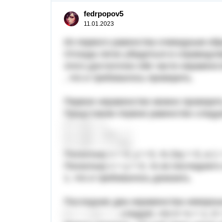
fedrpopov5
11.01.2023
Из первого равенства очевидным об
Отсюда легко убедиться в справедли
этого достаточно обе части неравен
, что и требовалось проверить.
Первое неравенство можно проверит
Представим первое равенство след
Поскольку x > 0, y > 0, то 2xy > 0, а 1
Поскольку x + y > 0, то из последнег
1, что и требовалось доказать.
Последние два неравенства неверные
, следует, что 0 <x < 1, 0 