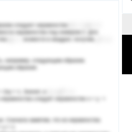
разом следуют неравенства
вости неравенства под номером 2. Для
ства
возвести в квадрат, получив,
ь, например, следующим образом.
ующим образом:
 + 2xy > 1. Значит, и
о неравенства следует неравенство x + y >
. Сначала заметим, что из неравенства
< y < 1