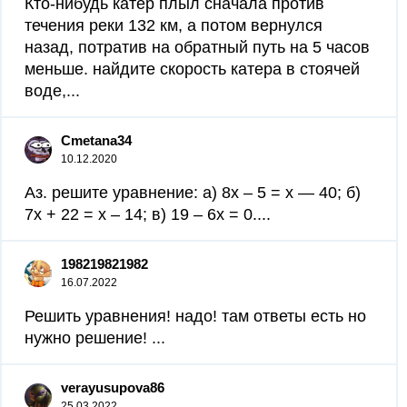
Кто-нибудь катер плыл сначала против
течения реки 132 км, а потом вернулся
назад, потратив на обратный путь на 5 часов
меньше. найдите скорость катера в стоячей
воде,...
Сmetana34
10.12.2020
Аз. решите уравнение: а) 8x – 5 = x — 40; б)
7х + 22 = х – 14; в) 19 – 6x = 0.​...
198219821982
16.07.2022
Решить уравнения! надо! там ответы есть но
нужно решение! ​...
verayusupova86
25.03.2022