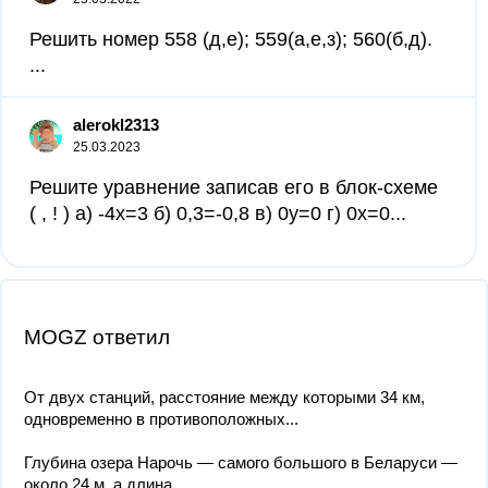
Решить номер 558 (д,е); 559(а,е,з); 560(б,д).​
...
alerokl2313
25.03.2023
Решите уравнение записав его в блок-схеме
( , ! ) а) -4х=3 б) 0,3=-0,8 в) 0у=0 г) 0х=0...
MOGZ ответил
От двух станций, расстояние между которыми 34 км,
одновременно в противоположных...
Глубина озера Нарочь — самого большого в Беларуси —
около 24 м, а длина...