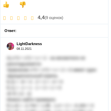
4,4
(9 оценок)
Ответ:
LightDarkness
08.11.2021
А) x^3 + x^2 + x + 2 - на множители не
раскладывается.
Уравнение x^3 + x^2 + x + 2 = 0 имеет один
иррациональный корень.
f(-2) = -8 + 4 - 2 + 2 = -4 < 0
f(-1) = -1 + 1 - 1 + 2 = 1 > 0
x0 ∈ (-2; -1)
Можно найти примерно
f(-1,4) = -2,744 + 1,96 - 1,4 + 2 = -0,184 < 0