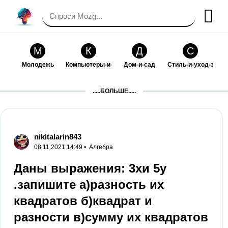
М
К
Д
С
Молодежь
Компьютеры-и-электроника
Дом-и-сад
Стиль-и-уход-за-со
П
Т
П
С
.....БОЛЬШЕ.....
Праздники-и-традиции
Транспорт
Путешествия
Семейная-жизнь
Ф
Б
М
Х
Философия-и-религия
Без категории
Мир-работы
Хобби-и-рукоделие
nikitalarin843
08.11.2021 14:49 •
Алгебра
И
В
З
К
Искусство-и-развлечения
Взаимоотношения
Здоровье
Кулинария-и-госте
Даны выражения: 3хи 5у
.запишите а)разность их
Ф
П
О
О
Финансы-и-бизнес
Питомцы-и-животные
Образование
Образование-и-ком
квадратов б)квадрат и
разности в)сумму их квадратов