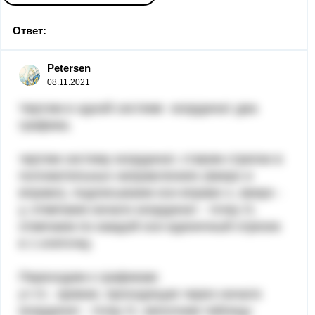
Ответ:
Petersen
08.11.2021
Чертим в одной системе координат два
графика.
чертим систему координат, ставим стрелки в
положительных направлениях (вверх и
вправо), подписываем оси вправо х, вверх -
у, отмечаем начало координат - точку О,
отмечаем по каждой оси единичный отрезок
в 1 клеточку.
Переходим к графикам:
у=√х - кривая, проходящая через начало
координат - точку О, заполним таблицу: