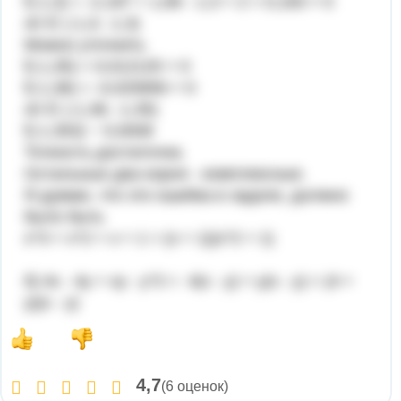
f(-1,3) = -2,197 + 1,69 - 1,3 + 2 = 0,193 > 0
x0 ∈ (-1,4; -1,3)
Можно уточнить
f(-1,35) = 0,012125 > 0
f(-1,36) = -0,025856 < 0
x0 ∈ (-1,36; -1,35)
f(-1,353) ~ 0,0008
Точность достаточна.
Остальные два корня - комплексные.
Я думаю, что это ошибка в задаче, должно
было быть
x^3 + x^2 + x + 1 = (x + 1)(x^2 + 1)
б) 4x - 4y + xy - y^2 = 4(x - y) + y(x - y) = (4 +
y)(x - y)
4,7
(6 оценок)