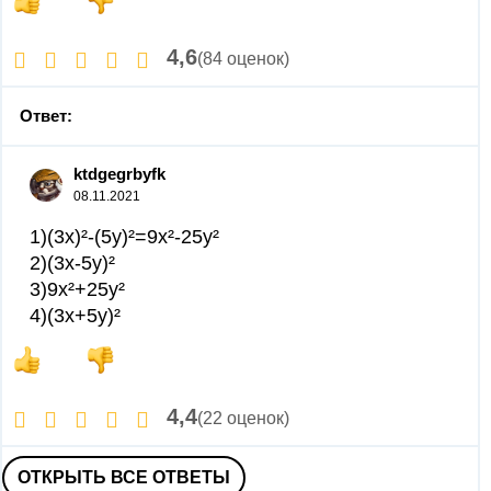
4,6
(84 оценок)
Ответ:
ktdgegrbyfk
08.11.2021
1)(3x)²-(5y)²=9x²-25y²
2)(3x-5y)²
3)9x²+25y²
4)(3x+5y)²
4,4
(22 оценок)
ОТКРЫТЬ ВСЕ ОТВЕТЫ