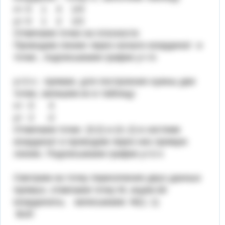
х= 0 1 4 1/4
у= 0 1 2 1/2
Отмечаем точки на плоскости
Проводим линию через начало координат и
точки , подписываем график у=√х
у=2-х - прямая, для построения нужны две
точки, запишем их в таблицу:
х= 0 4
у= 2 -2
Отмечаем точки (0;2) и (4;-2) в системе
координат и проводим через них прямую
линию. Подписываем график у=2-х
Смотрим на точку пересечения двух данных
прямых, отмечаем точку М, ищем её
координаты, записываем М(1; 1)
Всё!