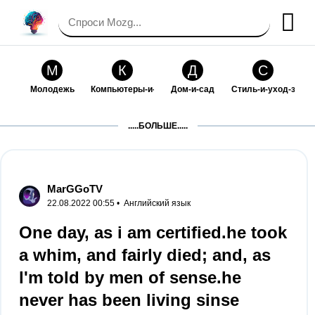
М
К
Д
С
Молодежь
Компьютеры-и-электроника
Дом-и-сад
Стиль-и-уход-за-со
П
Т
П
С
.....БОЛЬШЕ.....
Праздники-и-традиции
Транспорт
Путешествия
Семейная-жизнь
Ф
Б
М
Х
Философия-и-религия
Без категории
Мир-работы
Хобби-и-рукоделие
MarGGoTV
22.08.2022 00:55 •
Английский язык
И
В
З
К
Искусство-и-развлечения
Взаимоотношения
Здоровье
Кулинария-и-госте
One day, as i am certified.he took
a whim, and fairly died; and, as
Ф
П
О
О
Финансы-и-бизнес
Питомцы-и-животные
Образование
Образование-и-ком
l'm told by men of sense.he
never has been living sinse