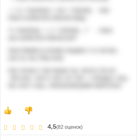
- ) S + have\has + not + V3(Ved) - She
hasn't surfed the Internet today.
?) Have\has + :) + V3(Ved) ...? - Have
you surfed the Internet yet?
have берём со всеми лицами ( I-я; we-мы;
you-ты, вы; they-они)
has только с 3м лицом, ед. числа ( he-он;
she-она; или it- оно, он, она - с неодуш. сущ-
ми, или с сущ., обозначающими животных)
4,5
(82 оценок)