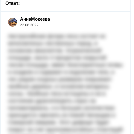
Ответ:
АннаМокеева
22.08.2022
Австралийская флора леса состоит из
вечнозеленых лиственных пород, в
основном эвкалиптов. Ограниченной
площади, около 3 процентов покрытой
лесом площади, имеет благоприятные почвы
и осадков и содержит в индонезии типа, и
лес рядом сходных размеров покрывают
хвойные деревья, в основном кипарисы
сосны. Хвойные леса истощены и не в
состоянии удовлетворить спрос на
пиломатериалы, и в больших количествах
приходится завозить из Новой Зеландии и
Северной Америке. Этот дефицит будет
покрыт за счет крупномасштабных плантаций