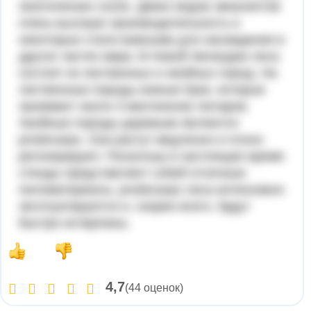
экзотических сосен. Диких видов эвкалиптов
очень высокую производительность и
некоторые стали важными для насаждения в
других частях мира. В Новой Зеландии леса
состоят из лиственных и хвойных пород. На
лиственные породы южные буки, которые
занимают около 3 миллионов гектаров.
Хвойные породы деревьев являются
prodocarps. Они растут медленно и плохо
регенерируют. Поскольку в настоящее время
стенды представляют собой отличные
пиломатериалы, prodocarps леса интенсивно
эксплуатируются и, скорее всего, будут
быстро исчерпаны.
4,7
(44 оценок)