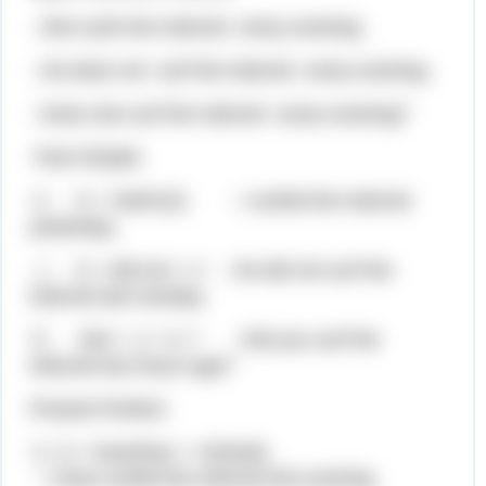
- She surfs the Internet every evening.
- He does not surf the Internet every evening.
- Does she surf the Internet every evening?
Past Simple:
+) S + Ved/V(2) - I surfed the Internet
yesterday.
- ) S + did not + V - He did not surf the
Internet last Sunday.
?) Did + :) + V..? - Did you surf the
Internet two hours ago?
Present Perfect:
+) S + have\has + V3(Ved)
- I have surfed the Internet this evening.