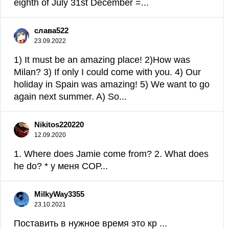
eighth of July 31st December =...
слава522
23.09.2022
1) It must be an amazing place! 2)How was
Milan? 3) If only I could come with you. 4) Our
holiday in Spain was amazing! 5) We want to go
again next summer. A) So...
Nikitos220220
12.09.2020
1. Where does Jamie come from? 2. What does
he do? * у меня СОР​...
MilkyWay3355
23.10.2021
Поставить в нужное время это кр ​...