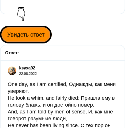
👇
Увидеть ответ
Ответ:
ksyxa92
22.08.2022
One day, as I am certified, Однажды, как меня
уверяют,
He took a whim, and fairly died; Пришла ему в
голову блажь, и он достойно помер.
And, as I am told by men of sense, И, как мне
говорят разумные люди,
He never has been living since. С тех пор он