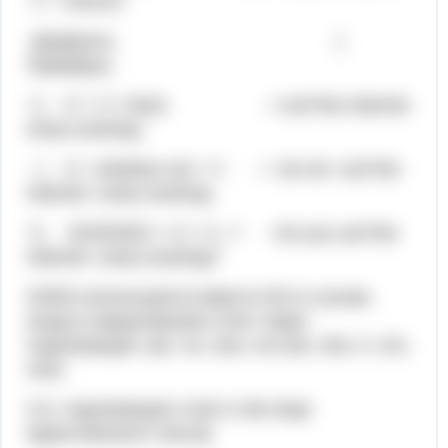
V - глагол)
формулы: (
Примеры)
+) S + V / V(e)s - I surf the Internet
every evening.
- ) S + do/does not + V - I do not surf the
Internet every evening.
?) DO/DOES + S + V...? - Do you surf the
Internet every evening?
DOES используется вместо DO в случае,
когда в предложении стоят такие
подлежащие, как он, она, это (he, she, it -это,
оно)
(т.е. подлежащее стоит в 3м лице
единственного числа)