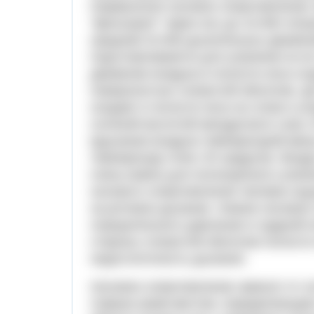
Нормальное носовое сопротивление ч
"фильтрует" через нос до 10.000 лит
среднем 24.000 дыхательных движени
подготавливается для усвоения из е
движение воздуха в полости носа соз
поверхностью слизистой оболочки. Д
оседает в полости носа на слизи и у
соляной кислотой желудочного сока. 
вдыхании воздуха температурой мину
температуру плюс 25 градусов. Возд
очень важно для полноценного усвое
носового сопротивления человек ощу
на ротовое дыхание. Низкое носовое
отрицательного давление в грудной 
стороны слизистой оболочки полости 
недостаточность дыхания.
Носовое сопротивление зависит от с
Самым узким местом, определяющим 