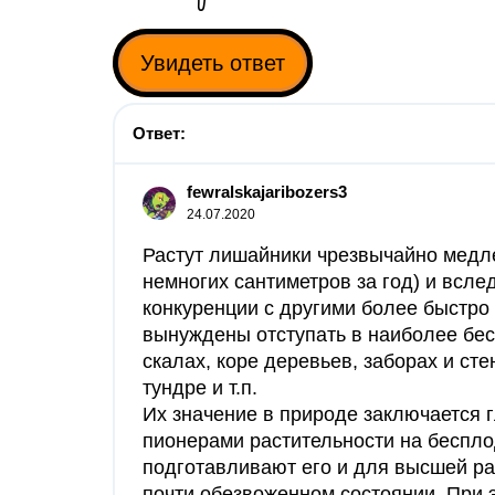
Увидеть ответ
Ответ:
fewralskajaribozers3
24.07.2020
Растут лишайники чрезвычайно медле
немногих сантиметров за год) и всле
конкуренции с другими более быстро
вынуждены отступать в наиболее бе
скалах, коре деревьев, заборах и ст
тундре и т.п.
Их значение в природе заключается г
пионерами растительности на беспло
подготавливают его и для высшей ра
почти обезвоженном состоянии. При