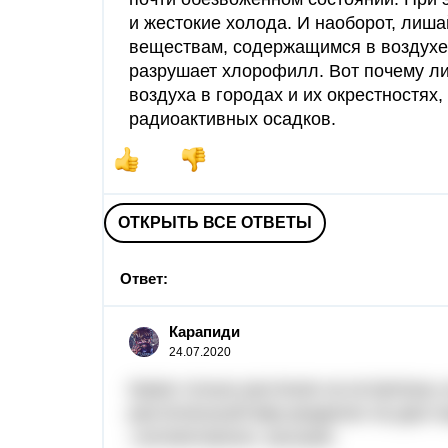
и жестокие холода. И наоборот, лиш
веществам, содержащимся в воздухе,
разрушает хлорофилл. Вот почему л
воздуха в городах и их окрестностях
радиоактивных осадков.
ОТКРЫТЬ ВСЕ ОТВЕТЫ
Ответ:
Карапиди
24.07.2020
Какие только растения не встретишь
растительный мир разделен на два п
,соответсвенно ,высшие.