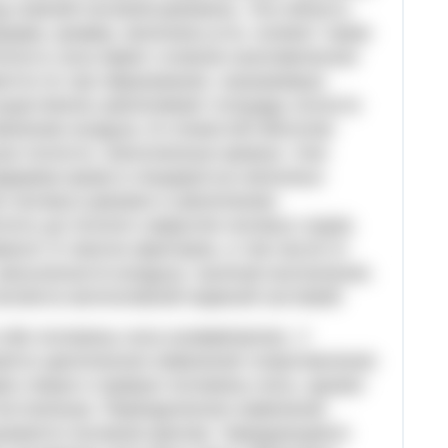
ца нижней носовой раковины. Эта область
орма, размер, величина угла влияют также
Полость носа имеет сложное анатомическое
еются по три образования, называемые
существенно увеличивает площадь полости
ажнению воздуха. В слизистой оболочке
ые полости, наполненные кровью. Они
держка крови в пещеристых венозных
х носовых раковин и увеличению
лоть до полного закрытия носовых ходов.
исит от многих факторов, в том числе от
апыленности воздуха, наличия воспаления.
вляется вегетативной нервной системой.
обе половины носа асимметричен. У
ется циклическое изменение сопротивления
ез левую и правую половины носа, однако
постоянным. Периодическое изменение
зывается носовым циклом. Чередующиеся