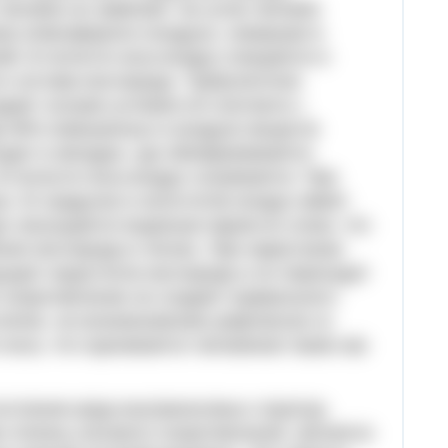
еловек не замечает. За сутки человек
ров атмосферного воздуха, совершая в
й. В полости носа воздух очищается и
го состава кислорода. Турбулентное
дает лучшие условия его контакта с
о 90% взвешенных в воздухе веществ
ходит в желудок, где обезвреживается
В полости носа воздух согревается. При
с 15 градусов в носоглотке воздух имеет
ух насыщается водяным паром из слизи, что
ния кислорода в легких. При нарастании
щает недостаток кислорода и он переходит
 сопротивление не создает нормального
клетке, не возникновению рефлексов со
носа, что оценивается человеком также как
остояния ряда внутриносовых структур.
степень носового сопротивления, является