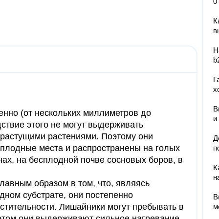
0
К
в
Н
b
Г
х
В
нно (от нескольких миллиметров до
и
дствие этого не могут выдерживать
 растущими растениями. Поэтому они
Д
сплодные места и распространены на голых
п
енах, на бесплодной почве сосновых боров, в
К
н
лавным образом в том, что, являясь
дном субстрате, они постепенно
В
стительности. Лишайники могут пребывать в
м
 этом они выдерживают сильное нагревание