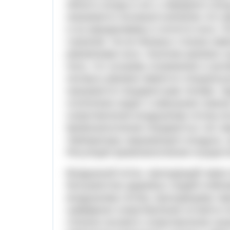
область входа в нос у переднего кон
называется носовым клапаном. Его ф
и на аэродинамику в полости носа. 
строение. На ее боковых стенках им
раковинами носа. Наличие раковин 
носа, что лучшему согреванию и увл
носовых раковин имеются специальн
называются пещеристыми телами. За
сплетениях ведет к набуханию нижни
сопротивления воздушному потоку вп
Кровенаполнение пещеристых тел зав
температуры окружающего воздуха, з
Регуляция кровенаполнения осущест
Воздушный поток, проходящий через 
большинства здоровых людей отмеча
воздушному потоку, проходящему чер
суммарное сопротивление остается 
степени носового сопротивления на