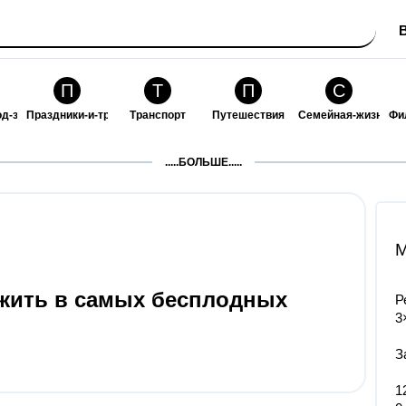
П
Т
П
С
од-за-собой
Праздники-и-традиции
Транспорт
Путешествия
Семейная-жизнь
Фи
З
К
Ф
П
.....БОЛЬШЕ.....
ошения
Здоровье
Кулинария-и-гостеприимство
Финансы-и-бизнес
Питомцы-и-животн
О
M
жить в самых бесплодных
Р
3
З
1