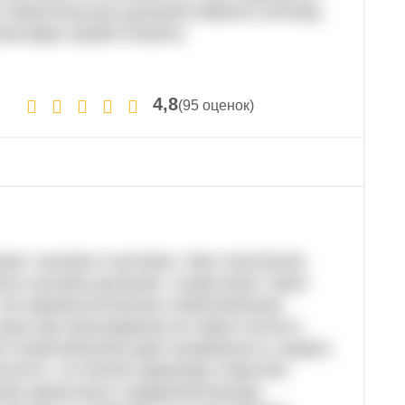
 и животным для дыхания.Именно поэтому,
ьном мире нашей планеты
4,8
(95 оценок)
ния: носовое и ротовое. При этом более
тся носовое дыхание. Существует такое
 Это физиологическое сопротивление
труе при прохождении ее через полость
е сопротивление дает возможность создать
олости, что более широкому открытию
нию кровотока в сердечной мышце.