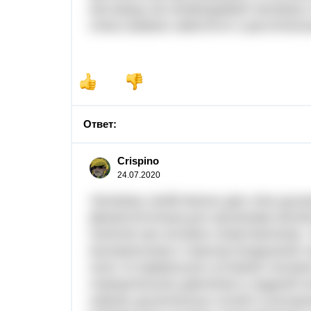
кислород,так необходимый человеку
очень важжно заботится о растител
Ответ:
Crispino
24.07.2020
Человеку свойственно два типа дыха
физиологичным для организма являе
понятие как носовое сопротивление.
внутриносовых структур воздушной с
носа. В нормальных условиях носово
отрицательное давление в грудной п
нижних дыхательных путей и улучше