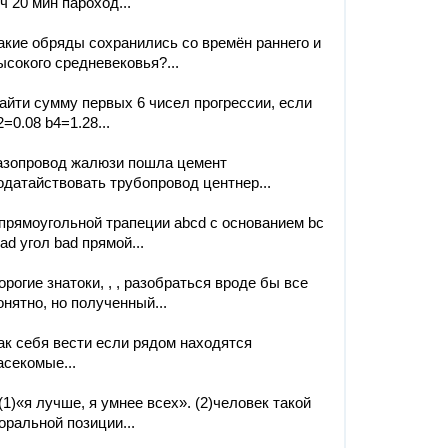
 ч 20 мин пароход...
акие обряды сохранились со времён раннего и
ысокого средневековья?...
айти сумму первых 6 чисел прогрессии, если
2=0.08 b4=1.28...
азопровод жалюзи пошла цемент
одатайствовать трубопровод центнер...
прямоугольной трапеции abcd с основанием bc
 ad угол bad прямой...
орогие знатоки, , , разобраться вроде бы все
онятно, но полученный...
ак себя вести если рядом находятся
асекомые...
(1)«я лучше, я умнее всех». (2)человек такой
оральной позиции...