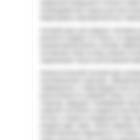
изменения воздушного потока в обеи
необходимостью отдыха для восстано
микротравм и функциональных перегр
Носовой цикл для каждого человека
меняется каждые 3-6 часов, но здоро
вазомоторном рините человек замеча
положении лежа на боку нижняя поло
нарушением тонуса вегетативной нер
Физиологический носовой цикл возмо
анатомические структуры, образующи
симметричны, а перегородка носа н
расположена по средней линии. В сл
структур, ведущих к асимметрии прос
сужения постоянно создается высока
потоку, а скорость воздушной струи н
воздуха идет через более широкую п
сопротивления нарушаются. В связи 