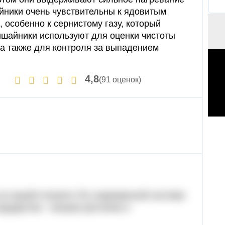
айники очень чувствительны к ядовитым
 особенно к сернистому газу, который
ишайники используют для оценки чистоты
, а также для контроля за выпадением
4,8
(91 оценок)
 на нашей планете !По современной системе
одцарства - низшие растения и