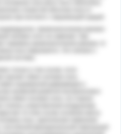
х половинах носа могут быть объяснены
вления слизистой оболочки носа от
узок при контакте с окружающей средой.
 индивидуален. Кровенаполнение раковин
вый человек этого не замечает. При
ет перемену кровенаполнения раковин. В
вина носа закрывается. Это связано с
вной системы.
жен только в том случае, если
е просвет обеих половин носа,
е имеет выраженной деформации и
учае аномалий развития внутриносовых
вета обеих половин носа, на стороне
я степень сопротивления воздушному
арастает. В этом случае основная масса
оловину носа. Циклические изменения
с постоянной функциональной перегрузкой