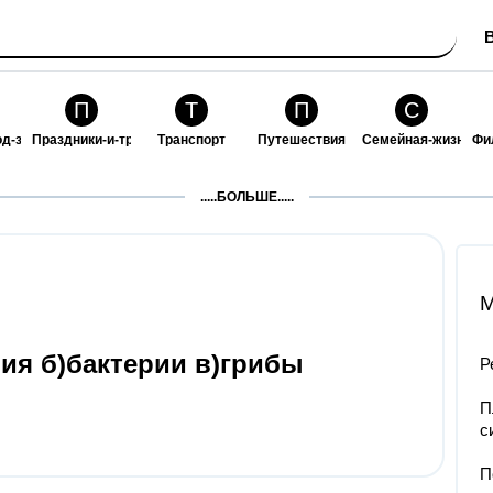
П
Т
П
С
од-за-собой
Праздники-и-традиции
Транспорт
Путешествия
Семейная-жизнь
Фи
З
К
Ф
П
.....БОЛЬШЕ.....
ошения
Здоровье
Кулинария-и-гостеприимство
Финансы-и-бизнес
Питомцы-и-животн
О
M
ия б)бактерии в)грибы
Р
П
с
П