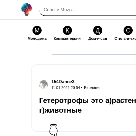
М
К
Д
С
Молодежь
Компьютеры-и-электроника
Дом-и-сад
Стиль-и-ух
И
В
Искусство-и-развлечения
Взаимоотн
154Dance3
11.01.2021 20:54 •
Биология
Гетеротрофы это а)растен
г)животные
👇