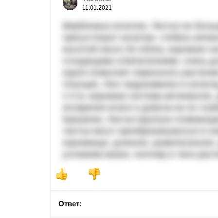
11.01.2021
Верблюжья колючка. Листья не больш
присутствуют колючки. стебель ветв
высотой около 30-100см, корневая си
отходящими ответвлениями, очень дли
корня позволяет переносить растени
Опунция. Лист видоизменен в колючк
2-4 м, корневая система мочковатая
испарения влаги и добычи ее из глуб
Кувшинка. Листья крупные плавающие
листья могут преобразовываться в на
корневище, длинное, разветвленное.
условиям жизни, поэтому в теле раст
Ответ: