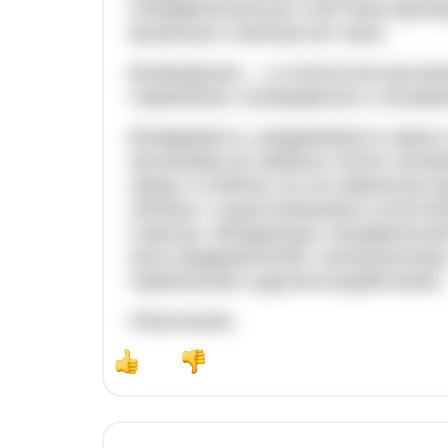
специфической для этой ткани функц
мышечная и железистая ткани.
Возбуждение — в психологии рассма
торможения, возбуждённое и затормо
Возбудимость, раздражимость живых 
организмов до нервных клеток челов
среды и отвечать на эти изменения (
связана с существованием в клеточ
структур, обладающих специфической
иных раздражителей: электрическому 
термическим и другим воздействиям.
Объяснение: