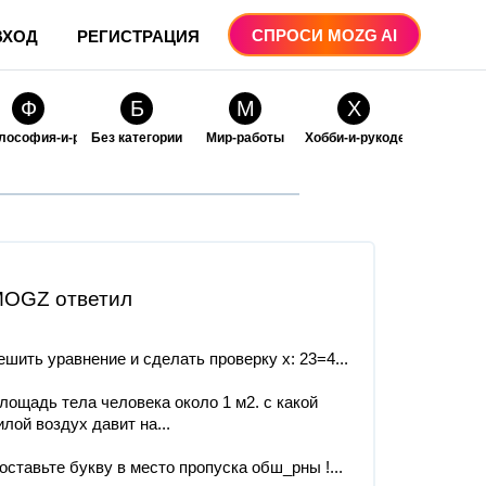
СПРОСИ MOZG AI
ВХОД
РЕГИСТРАЦИЯ
Ф
Б
М
Х
лософия-и-религия
Без категории
Мир-работы
Хобби-и-рукоделие
О
О
ые
бразование
Образование-и-коммуникации
OGZ ответил
ешить уравнение и сделать проверку x: 23=4...
лощадь тела человека около 1 м2. с какой
илой воздух давит на...
оставьте букву в место пропуска обш_рны !...