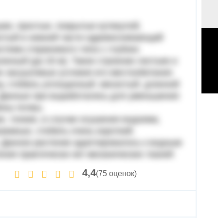
ие, простые, покрытые кутикулой,
истый в нижней части одревесневающий
стема стержневого типа с глубоко
нный (до 20 м). Такое строение листьев и
ю засушливые условия его местообитания
у, стебель уплощенный. мясистый. длинной
. Данные при выработались для уменьшения
ины почвы.
, тонкие, в случае осушения водоема,
земные, стебель очень короткий.
 Данное растение адаптировалось к водным
ения практически нет механических тканей
4,4
(75 оценок)