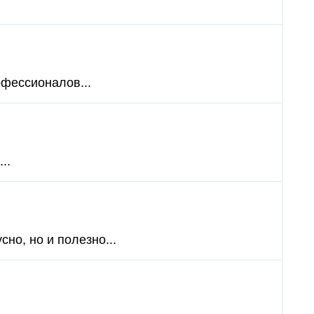
офессионалов...
..
но, но и полезно...