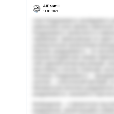
AiDanttlll
11.01.2021
ответ:Раздражимость (возбудимость 
изменением своих физико-химических
Раздражимость проявляется в измен
параметров, превышающих их сдвиги
универсальным проявлением жизнеде
образом, раздражимость - это орган
внешние воздействия некими изменен
себя широкий репертуар реакций, на
простейших и кончая сложными, выс
человека. Раздражимость — фундаме
наличие — классический критерий, по
Минимальная величина раздражителя
раздражимости, называется порогом 
Возбуждение — в физиологии под во
раздражение, проявляющийся помим