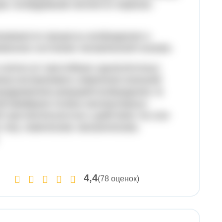
ии; возбудимыми являются нервная,
триваются процессы возбуждения и
женное состояние человеческой психики.
клеток (от простейших одноклеточных
ека) воспринимать изменения внешней
раздражения) реакцией возбуждения. В.
ной мембране особых молекулярных
 чувствительностью к действию тех или
току, химическим, механическим,
4,4
(78 оценок)