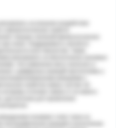
реагировать на внешнее воздействие
 и физиологических свойств.
ениях текущих значений физиологических
 при покое. Раздражимость является
ятельности всех биосистем. Таким
измов реагировать на биологически значимые
иями. Эти изменения могут включать в
чиная с диффузных реакций протоплазмы у
окоспециализованными реакциями у
нтальное свойство живых систем: её
 которому отличают живое от не живого.
, достаточная для проявления
восприятия.
збуждением понимают ответ ткани на
о неспецифических реакций в выполнении