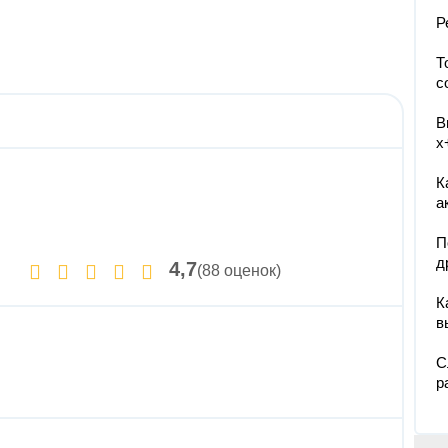
Р
Т
с
В
х
К
а
П
д
4,7
(88 оценок)
К
в
С
р