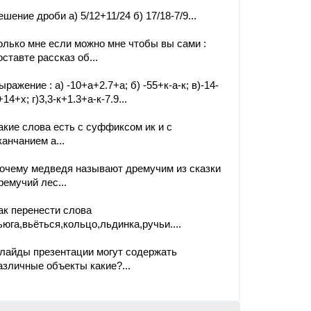
ешение дроби а) 5/12+11/24 б) 17/18-7/9...
олько мне если можно мне чтобы вы сами :
оставте рассказ об...
ыражение : а) -10+а+2.7+а; б) -55+к-а-к; в)-14-
+14+х; г)3,3-к+1.3+а-к-7.9...
акие слова есть с суффиксом ик и с
канчанием а...
очему медведя называют дремучим из сказки
ремучий лес...
ак перенести слова
ьюга,вьёться,кольцо,льдинка,ручьи....
лайды презентации могут содержать
азличные объекты какие?...