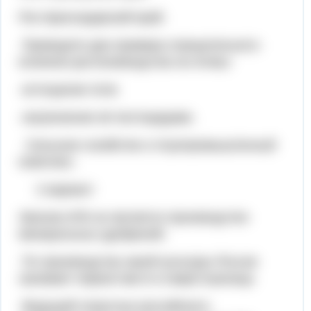
Рис-Краснодарский край.
Приведите два примера отрицательного
влияния растениеводства на почвы:
-истощение почв
-загрязнение её пестицидами.
Сельское хозяйство и Агропромышленный
комплекс.
2 вариант
Звеном АПК не является производство
минеральных удобрений.
По производству какой культуры Россия
занимает первое место в мире:пшеница.
Ведущей отраслью российского