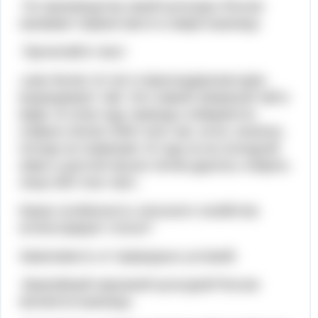
По производству какой культуры Россия
занимает первое место в мире:пшеница.
Прочитайте текст
«уже более 10 лет в Краснодарском крае
выращивают чай. Это самый северный чай в
мире. В этом году чаеводы собираются
собрать более 2000 тонн чая, если, конечно,
погода не помешает. В году из-за холодной
зимы и долгой засухи летом удалось собрать
лишь 600 тонн чая».
Какую особенность сельского хозяйства
иллюстрирует статья?
Зависимость от природных условий.
Важнейшей зерновой культурой России
является:пшеница.