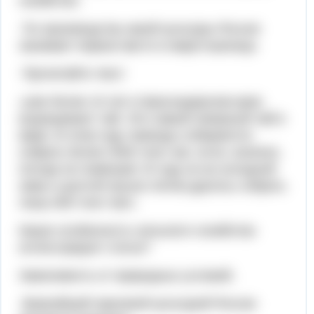
хозяйство.
По производству какой культуры Россия
занимает первое место в мире:пшеница.
Прочитайте текст
«уже более 10 лет в Краснодарском крае
выращивают чай. Это самый северный чай в
мире. В этом году чаеводы собираются
собрать более 2000 тонн чая, если, конечно,
погода не помешает. В году из-за холодной
зимы и долгой засухи летом удалось собрать
лишь 600 тонн чая».
Какую особенность сельского хозяйства
иллюстрирует статья?
Зависимость от природных условий.
Важнейшей зерновой культурой России