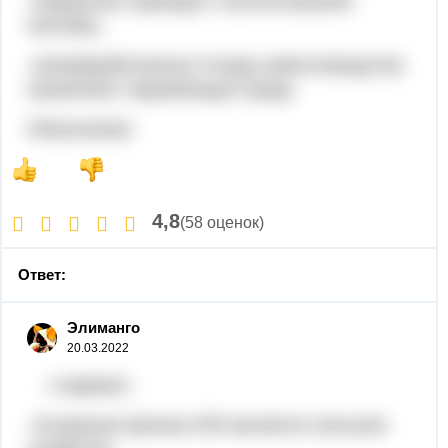
-перевыпас приводит к вытаптыванию
пастбищ
-непереработанные отходы животноводства
загрязняют окружающую среду.
Объяснение:
4,8
(58 оценок)
Ответ:
Элиманго
20.03.2022
1 вариант.
Основным звеном АПК является сельское