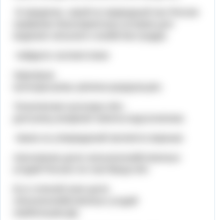
В пределах, какой из природный зон России
наименее благоприятные условия для
ведения сельского хозяйства:тундра.
Найдите соответствия:
Зерновые
культуры:рожь,гречиха,кукуруза,рис.
Технические культуры:лён-
долгунец,сахарная свекла,подсолнечник.
Какое из утверждений является верным:
А)основная доля сельскохозяйственных
угодий России это пастбища.Нет.
Б) в степной зоне доля
сельскохозяйственных угодий
наибольшая.Да.