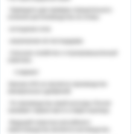
Приведите два примера отрицательного
влияния растениеводства на почвы:
-истощение почв
-загрязнение её пестицидами.
Сельское хозяйство и Агропромышленный
комплекс.
2 вариант
Звеном АПК не является производство
минеральных удобрений.
По производству какой культуры Россия
занимает первое место в мире:пшеница.
Ведущей отраслью российского
животноводства является:скотоводство.