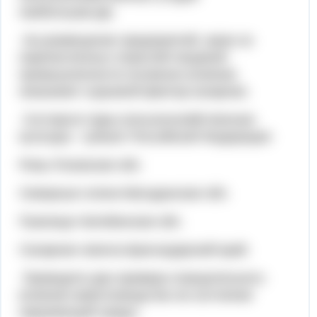
наибольшая.Да.
На размещение предприятий, каких из
перечисленных отраслей пищевой
промышленности основное влияние
оказывает сырьевой фактор:сахарная.
Составьте пары:сельскохозяйственная
культура - субъект Российской Федерации:
Рожь-Псковская обл.
Северные олени-Магаданская обл.
Пшеница-Челябинская обл.
Сахарная свекла-Краснодарский край.
Приведите два примера отрицательного
влияния животноводства на состояние
окружающей среды: