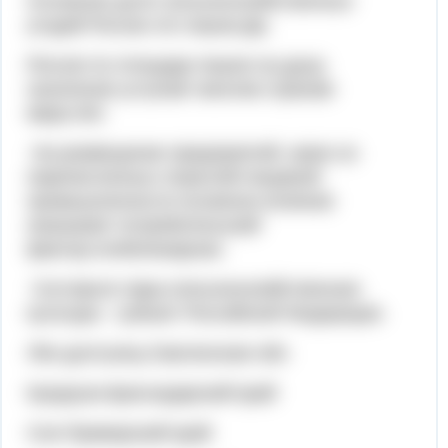
Основная доля сельскохозяйственных
угодий России это пашни.Да.
Россия по площади пашни на душу
населения уступает многим странам
мира.Нет.
На размещение предприятий, каких из
перечисленных отраслей пищевой
промышленности основное влияние
оказывает потребительский
фактор:хлебопекарная.
Составьте пары:сельскохозяйственная
культура - субъект Российской Федерации.
Лён-долгунец-Смоленская обл.
Кукуруза-Краснодарский край
Соя-Приморский край