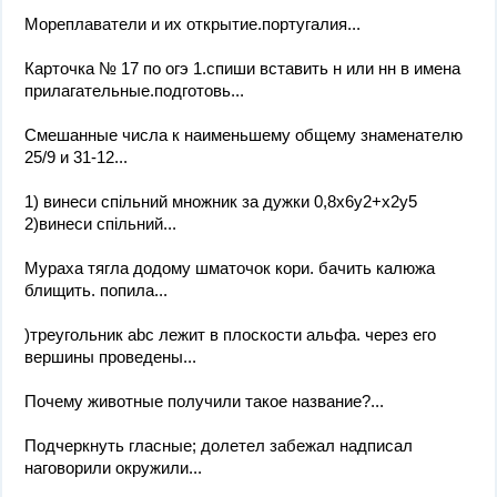
Мореплаватели и их открытие.португалия...
Карточка № 17 по огэ 1.спиши вставить н или нн в имена
прилагательные.подготовь...
Смешанные числа к наименьшему общему знаменателю
25/9 и 31-12...
1) винеси спільний множник за дужки 0,8x6y2+x2y5
2)винеси спільний...
Мураха тягла додому шматочок кори. бачить калюжа
блищить. попила...
)треугольник abc лежит в плоскости альфа. через его
вершины проведены...
Почему животные получили такое название?...
Подчеркнуть гласные; долетел забежал надписал
наговорили окружили...