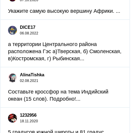
07.10.2020
Укажите самую высокую вершину Африки. ​...
DlCE17
06.08.2022
а территории Центрального района
расположена Гэс а)Тверская, б) Смоленская,
в)Костромская, г) Рыбинская...
AlinaTishka
02.08.2021
Составьте кроссфор на тема Индийский
океан (15 слов). Подробно!​...
1232956
18.11.2020
5 градусов южной широты и 81 градус