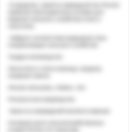
В пределах, какой из природный зон России
наиболее благоприятные условия для
ведения сельского хозяйства:степи и
лесостепи.
Найдите соответствия:природная зона-
специализация сельского хозяйства.
Тундра-оленеводство
Лесостепи и степи-пшеница, кукуруза,
сахарная свекла
Лесная зона-рожь, ячмень, лен
Полупустыни-овцеводство.
Какое из утверждений является верным:
Основная доля сельскохозяйственных
угодий России это пашни.Да.