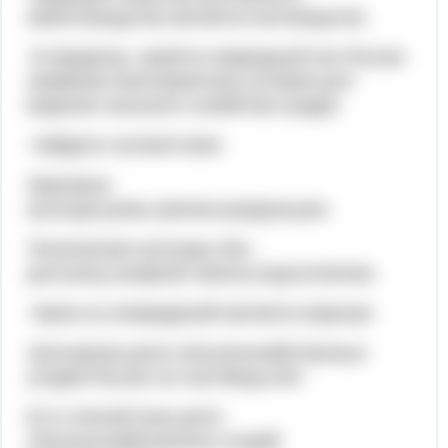
животноводства является:скотоводство.
В пределах, какой из природный зон России
наименее благоприятные условия для
ведения сельского хозяйства:тундра.
Найдите соответствия:
Зерновые
культуры:рожь,гречиха,кукуруза,рис.
Технические культуры:лён-
долгунец,сахарная свекла,подсолнечник.
Какое из утверждений является верным:
А)основная доля сельскохозяйственных
угодий России это пастбища.Нет.
Б) в степной зоне доля
сельскохозяйственных угодий