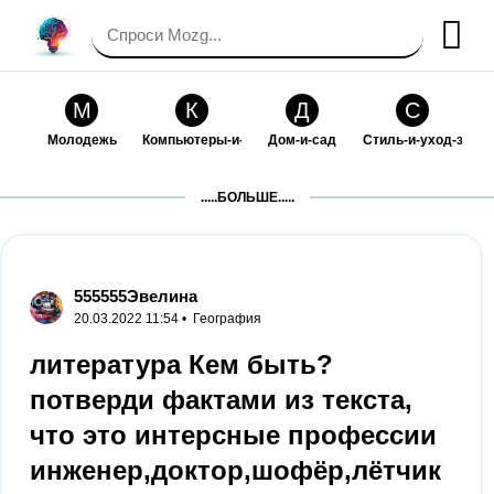
М
К
Д
С
Молодежь
Компьютеры-и-электроника
Дом-и-сад
Стиль-и-уход-за-со
П
Т
П
С
.....БОЛЬШЕ.....
Праздники-и-традиции
Транспорт
Путешествия
Семейная-жизнь
Ф
Б
М
Х
Философия-и-религия
Без категории
Мир-работы
Хобби-и-рукоделие
555555Эвелина
20.03.2022 11:54 •
География
И
В
З
К
Искусство-и-развлечения
Взаимоотношения
Здоровье
Кулинария-и-госте
литература Кем быть?
потверди фактами из текста,
Ф
П
О
О
Финансы-и-бизнес
Питомцы-и-животные
Образование
Образование-и-ком
что это интерсные профессии
инженер,доктор,шофёр,лётчик​