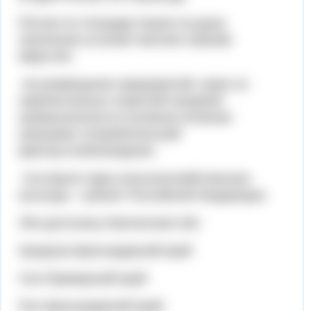
Россия по площади пашни на душу
населения уступает многим странам
мира.Нет.
На размещение предприятий, каких из
перечисленных отраслей пищевой
промышленности основное влияние
оказывает потребительский
фактор:хлебопекарная.
Составьте пары:сельскохозяйственная
культура - субъект Российской Федерации.
Лён-долгунец-Смоленская обл.
Кукуруза-Краснодарский край
Соя-Приморский край
Рис-Краснодарский край.