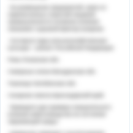
На размещение предприятий, каких из
перечисленных отраслей пищевой
промышленности основное влияние
оказывает сырьевой фактор:сахарная.
Составьте пары:сельскохозяйственная
культура - субъект Российской Федерации:
Рожь-Псковская обл.
Северные олени-Магаданская обл.
Пшеница-Челябинская обл.
Сахарная свекла-Краснодарский край.
Приведите два примера отрицательного
влияния животноводства на состояние
окружающей среды: