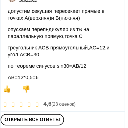
16.02.2022
допустим секущая пересекает прямые в
точках А(верхняя)и В(нижняя)
опускаем перепндикуляр из тВ на
параллельную прямую,точка С
треугольник АСВ прямоугольный,АС=12,и
угол АСВ=30
по теореме синусов sin30=AB/12
AB=12*0,5=6
4,6
(23 оценок)
ОТКРЫТЬ ВСЕ ОТВЕТЫ