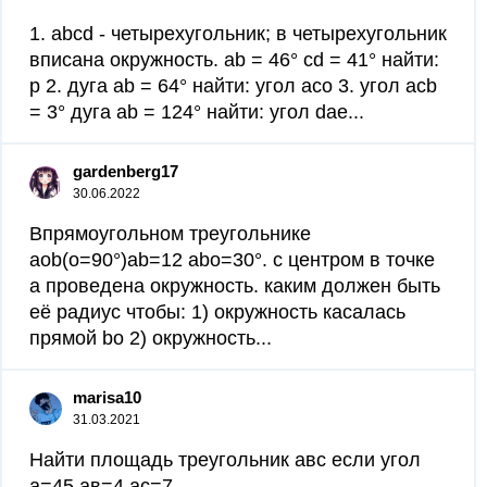
1. abcd - четырехугольник; в четырехугольник
вписана окружность. ab = 46° cd = 41° найти:
p 2. дуга ab = 64° найти: угол aco 3. угол acb
= 3° дуга ab = 124° найти: угол dae...
gardenberg17
30.06.2022
Впрямоугольном треугольнике
aob(o=90°)ab=12 abo=30°. с центром в точке
a проведена окружность. каким должен быть
её радиус чтобы: 1) окружность касалась
прямой bo 2) окружность...
marisa10
31.03.2021
Найти площадь треугольник авс если угол
а=45 ав=4 ас=7...