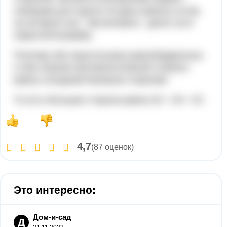
лежащим для одного из двух равных углов,
на которые она - биссектриса - делит угол
параллелограмма.
Поэтому оба треугольника равнобедренные,
и оба отрезка противоположной стороны
равны соседним боковым сторонам.
То есть большая сторона равна 26 + 26 = 52
4,7
(87 оценок)
Это интересно:
Дом-и-сад
Д