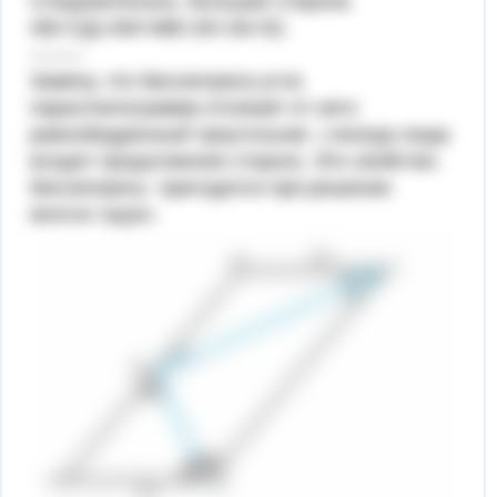
Следовательно, большая сторона
АВ=СД=АМ+МВ=26+26=52.
--------
Замечу, что биссектриса угла
параллелограмма отсекает от него
равнобедренный треугольник ( иногда сюда
входят продолжения сторон). Это свойство
биссектрисы пригодится при решении
многих задач.