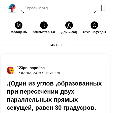
М
К
Д
С
Молодежь
Компьютеры-и-электроника
Дом-и-сад
Стиль-и-уход-за-со
П
Т
П
С
.....БОЛЬШЕ.....
Праздники-и-традиции
Транспорт
Путешествия
Семейная-жизнь
Ф
Б
М
Х
Философия-и-религия
Без категории
Мир-работы
Хобби-и-рукоделие
123polinapolina
16.02.2022 23:36 •
Геометрия
И
В
З
К
Искусство-и-развлечения
Взаимоотношения
Здоровье
Кулинария-и-госте
.(Один из углов ,образованных
при пересечении двух
Ф
П
О
О
Финансы-и-бизнес
Питомцы-и-животные
Образование
Образование-и-ком
параллельных прямых
секущей, равен 30 градусров.