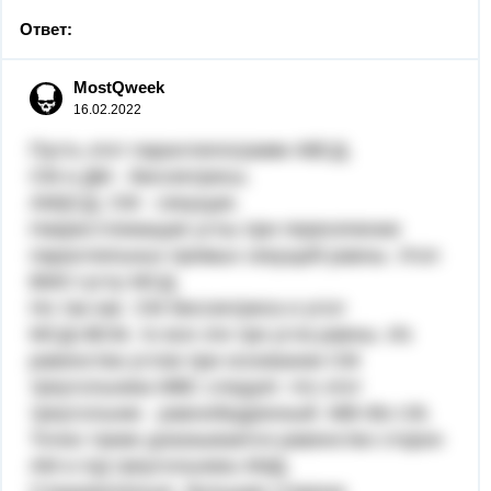
Ответ:
MostQweek
16.02.2022
Пусть этот параллелограмм АВСД.
СМ и ДМ - биссектрисы.
АМ||СД, СМ - секущая.
Накрестлежащие углы при пересечении
параллельных прямых секущей равны. Угол
ВМС=углу МСД.
Но так как СМ биссектриса и угол
МСД=ВСМ, то все эти три угла равны. Из
равенства углов при основании СМ
треугольника МВС следует. что этот
треугольник - равнобедренный. МВ=Вс=26.
Точно также доказывается равенство сторон
АМ и АД треугольника АМД.