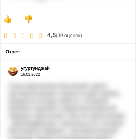
4,5
(39 оценок)
Ответ:
угуртунджай
16.02.2022
Точка пересечения биссектрисс делит
противоположную сторону на два отрезка,
каждый из которых вместе с соседней
боковой стороной и самой биссектриссой
образует треугольник. Оба эти треугольника
- равнобедренные, поскольку угол, который
биссектриса образует с противоположной
стороной, является внутренним накрест