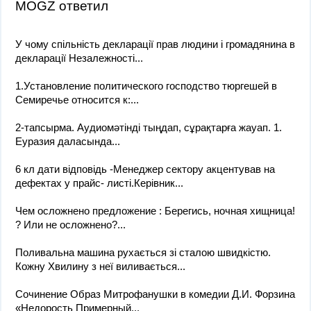
MOGZ ответил
У чому спільність декларації прав людини і громадянина в
декларації Незалежності...
1.Установление политического господство тюргешей в
Семиречье относится к:...
2-тапсырма. Аудиомәтінді тыңдап, сұрақтарға жауап. 1.
Еуразия даласында...
6 кл дати відповідь -Менеджер сектору акцентував на
дефектах у прайс- листі.Керівник...
Чем осложнено предложение : Берегись, ночная хищница!
? Или не осложнено?...
Поливальна машина рухається зі сталою швидкістю.
Кожну Хвилину з неї виливається...
Сочинение Образ Митрофанушки в комедии Д.И. Форзина
«Недорость Примерный...