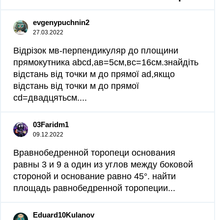
evgenypuchnin2
27.03.2022
Відрізок мв-перпендикуляр до площини
прямокутника abcd,ав=5см,вс=16см.знайдіть
відстань від точки м до прямої аd,якщо
відстань від точки м до прямої
cd=двадцятьсм.​...
03Faridm1
09.12.2022
Вравнобедренной торопеци основания
равны 3 и 9 а один из углов между боковой
стороной и основание равно 45°. найти
площадь равнобедренной торопеции​...
Eduard10Kulanov